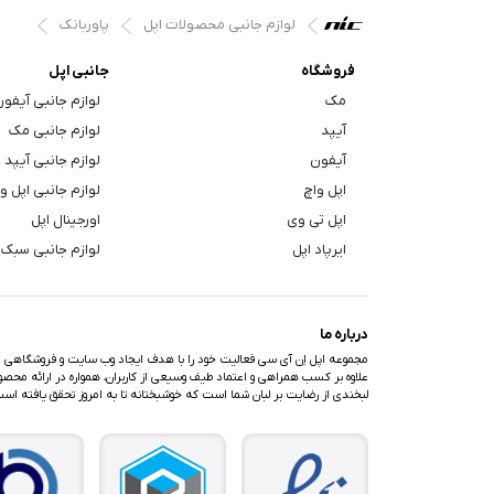
لوازم جانبی محصولات اپل
پاوربانک
فروشگاه
جانبی اپل
مک
لوازم جانبی آیفو
آیپد
لوازم جانبی مک
آیفون
لوازم جانبی آیپد
اپل واچ
لوازم جانبی اپل و
اپل تی وی
اورجینال اپل
ایرپاد اپل
لوازم جانبی سبک 
درباره ما
مجموعه اپل اِن آی سی فعالیت خود را با هدف ایجاد وب سایت و فروشگاهی متف
علاوه بر کسب همراهی و اعتماد طیف وسیعی از کاربران، همواره در ارائه محصولا
لبخندی از رضایت بر لبان شما است که خوشبختانه تا به امروز تحقق یافته اس