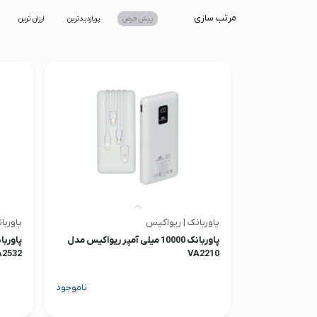
صدا و تصویر
مرتب سازی
پیش فرض
پربازدیدترین
ارزان ترین
قیمت روز
محصولات کارکرده
تماس با ما
خواندنی ها
پاوربانک | ریواکیس
پاوربا
پاوربانک 10000 میلی آمپر ریواکیس مدل
A2532
VA2210
ناموجود