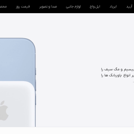
آیپد
ایرپاد
اپل واچ
لوازم جانبی
صدا و تصویر
قیمت روز
محصو
 بیسیم و مگ سیف را
نواع پاوربانک ها را