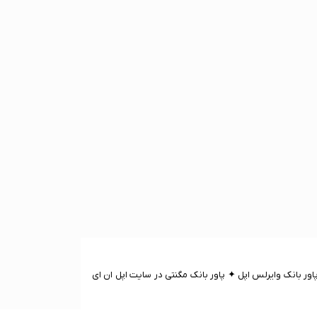
ور بانک وایرلس اپل ✦ پاور بانک مگنتی در سایت اپل ان ای