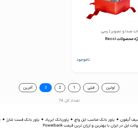
ت صدا و تصویر | رسی
 محصولات Recci
ناموجود
اولین
قبلی
1
2
3
آخرین
تعداد کل: 74
 آیفون ✦ پاور بانک مناسب اپل واچ ✦ پاوربانک ایرپاد ✦ پاور بانک فست شارژ ✦ پا
در ایران با بهترین و ارزان ترین قیمت Powerbank