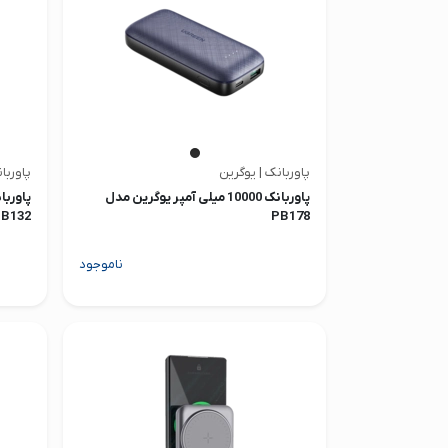
پاوربانک | یوگرین
پاوربا
پاوربانک 10000 میلی آمپر یوگرین مدل
B132
PB178
ناموجود