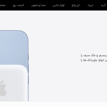
آیپد
ایرپاد
اپل واچ
لوازم جانبی
صدا و تصویر
قیمت روز
محصو
 بیسیم و مگ سیف را
نواع پاوربانک ها را