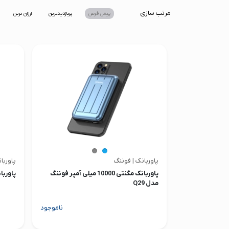
صدا و تصویر
مرتب سازی
پیش فرض
پربازدیدترین
ارزان ترین
قیمت روز
محصولات کارکرده
تماس با ما
خواندنی ها
پاوربانک | فوننگ
پاوربا
پاوربانک مگنتی 10000 میلی آمپر فوننگ
پاوربانک 10000 میلی آمپر 
مدل Q29
ناموجود