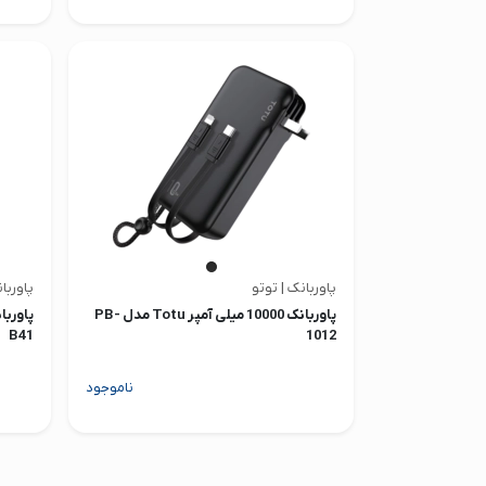
پاوربانک | توتو
پاوربان
پاوربانک 10000 میلی آمپر Totu مدل PB-
B41
1012
ناموجود