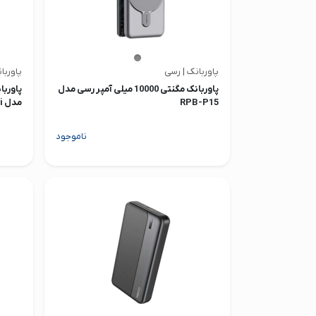
پاوربانک | رسی
پاورب
پاوربانک مگنتی 10000 میلی آمپر رسی مدل
RPB-P15
مدل IP100MFi
ناموجود