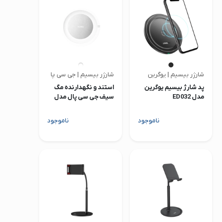
صدا و تصویر
قیمت روز
محصولات کارکرده
تماس با ما
شارژر بیسیم | یوگرین
شارژر بیسیم | جی سی پال
پد شارژ بیسیم یوگرین
استند و نگهدارنده مگ
خواندنی ها
مدل ED032
سیف جی سی پال مدل
EasyOn
ناموجود
ناموجود