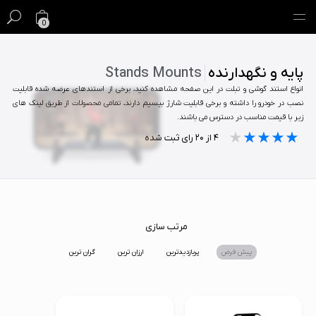
0
گیفت کارت
پایه و نگهدارنده
Stands Mounts
انواع استند گوشی و تبلت در این صفحه مشاهده کنید، برخی از استندهای عرضه شده قابلیت
فروش ویژه
نصب در خودرو را داشته و برخی قابلیت شارژ بیسیم دارند، تمامی محصولات از طریق لینک های
زیر با قیمت مناسب در دسترس می باشند.
مک
★★★★★
★★★★★
★★★★★
۴
از
۲۰
رای ثبت شده
آیفون
آیپد
ایرپاد
مرتب سازی
پیش فرض
پربازدیدترین
ارزان ترین
گران ترین
اپل واچ
لوازم جانبی