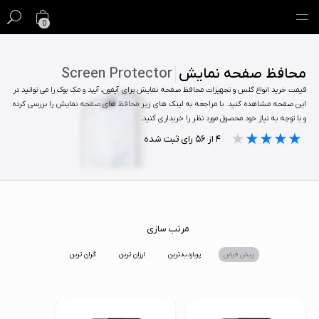
0
گیفت کارت
محافظ صفحه نمایش
Screen Protector
قیمت خرید انواع گلس و تجهیزات محافظ صفحه نمایش برای آیفون، آیپد و مک بوک را می توانید در
فروش ویژه
این صفحه مشاهده کنید. با مراجعه به لینک های زیر محافظ های صفحه نمایش را بررسی کرده
و با توجه به نیاز خود محصول مورد نظر را خریداری کنید.
مک
★★★★★
★★★★★
★★★★★
۴
از
۵۶
رای ثبت شده
آیفون
آیپد
ایرپاد
مرتب سازی
پیش فرض
پربازدیدترین
ارزان ترین
گران ترین
اپل واچ
لوازم جانبی