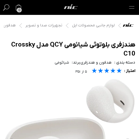
0
لوازم جانبی محصولات اپل
تجهیزات صدا و تصویر
هدفون و 
گیفت کارت
فروش ویژه
هندزفری بلوتوثی شیائومی QCY مدل Crossky
C10
مک
دسته بندی :
هدفون و هندزفری
برند:
شیائومی
★★★★★
★★★★★
★★★★★
امتیاز :
آیفون
۵
از
۳۵۱
آیپد
ایرپاد
اپل واچ
لوازم جانبی