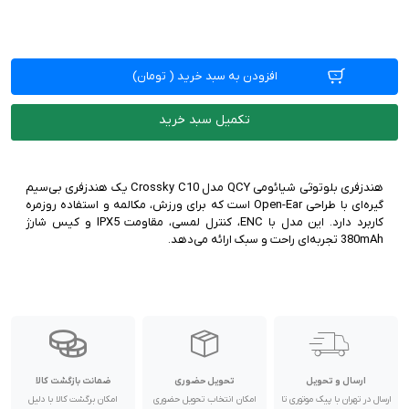
افزودن به سبد خرید
(
تومان)
تکمیل سبد خرید
هندزفری بلوتوثی شیائومی QCY مدل Crossky C10 یک هندزفری بی‌سیم
گیره‌ای با طراحی Open-Ear است که برای ورزش، مکالمه و استفاده روزمره
کاربرد دارد. این مدل با ENC، کنترل لمسی، مقاومت IPX5 و کیس شارژ
380mAh تجربه‌ای راحت و سبک ارائه می‌دهد.
ارسال و تحویل
تحویل حضوری
ضمانت بازگشت کالا
ارسال در تهران با پیک موتوری تا
امکان انتخاب تحویل حضوری
امکان برگشت کالا با دلیل