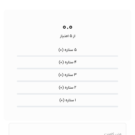
جنس لولا:
فلز
چیپ پردازنده درون کیس:
Apple U2
چیپ پردازنده هر هندزفری:
Apple H2
۰.۰
از ۵ امتیاز
۵ ستاره (
۰
)
۴ ستاره (
۰
)
۳ ستاره (
۰
)
۲ ستاره (
۰
)
۱ ستاره (
۰
)
متن کامنت...