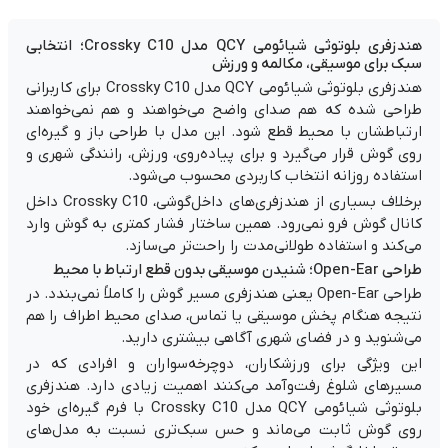
هندزفری بلوتوثی شیائومی QCY مدل Crossky C10؛ انتخابی
سبک برای موسیقی، مکالمه و ورزش
هندزفری بلوتوثی شیائومی QCY مدل Crossky C10 برای کاربرانی
طراحی شده که هم صدای واضح می‌خواهند و هم نمی‌خواهند
ارتباطشان با محیط قطع شود. این مدل با طراحی باز و گیره‌ای
روی گوش قرار می‌گیرد و برای پیاده‌روی، ورزش، رانندگی شهری و
استفاده روزانه انتخاب کاربردی محسوب می‌شود.
برخلاف بسیاری از هندزفری‌های داخل‌گوشی، Crossky C10 داخل
کانال گوش فرو نمی‌رود. همین ساختار فشار کمتری به گوش وارد
می‌کند و استفاده طولانی‌مدت را راحت‌تر می‌سازد.
طراحی Open-Ear؛ شنیدن موسیقی بدون قطع ارتباط با محیط
طراحی Open-Ear یعنی هندزفری مسیر گوش را کاملاً نمی‌بندد. در
نتیجه هنگام پخش موسیقی یا تماس، صدای محیط اطراف را هم
می‌شنوید و در فضای شهری آگاهی بیشتری دارید.
این ویژگی برای ورزشکاران، دوچرخه‌سواران و افرادی که در
مسیرهای شلوغ رفت‌وآمد می‌کنند اهمیت زیادی دارد. هندزفری
بلوتوثی شیائومی QCY مدل Crossky C10 با فرم گیره‌ای خود
روی گوش ثابت می‌ماند و حس سبک‌تری نسبت به مدل‌های