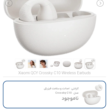
صدا و تصویر
قیمت روز
محصولات کارکرده
تماس با ما
خواندنی ها
Xiaomi QCY Crossky C10 Wireless Earbuds
گارانتی:
اصالت و سلامت فیزیکی
مدل:
Crossky C10
ناموجود