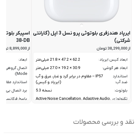
ایرپاد هندزفری بلوتوثی پرو نسل 3 اپل (گارانتی
شرکتی)
38-DB
از 38,299,000 تومان
از 8,899,000 تومان
ابعاد کیس ایرپاد:
62.2 × 47.2 × 21.8 میلی‌متر
ابعاد:
ابعاد هر گوشی:
30.9 × 19.2 × 27.0 میلی‌متر
اتصال
Mode):
استاندارد
IP57 – مقاوم در برابر گرد و غبار، عرق و آب
ضد آب:
(ایرپاد و کیس)
استاندارد مقاومت 
بلوتوث:
نسخه 5.3
برد اتصال بی‌سیم
تکنولوژی
Active Noise Cancellation, Adaptive Audio,
پاسخ فرکانسی:
به کار
Transparency Mode, Conversation
پروفایل‌های
رفته:
Awareness, Voice Isolation, Personalized
بلوتوث:
Volume, Loud Sound Reduction,
نقد و بررسی محصولات
ترکیب توان خروج
Personalized Spatial Audio با ردیابی سر,
Adaptive EQ, Studio-quality Recording
تعداد درایورها:
جنس بدنه:
پلاستیک فشرده با طراحی ضدآب
توان خروجی کل: