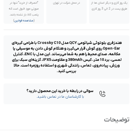
یک روز کاری و دیگر استان ها از
در محل شرکت در تهران
"انصراف از خرید" تنها در
طریق پست در 2 الی 3 روز کاری
صورتی مورد قبول است که
پلمب کالا باز نشده باشد.
(
مشاهده قوانین
)
هندزفری بلوتوثی شیائومی QCY مدل Crossky C10 با طراحی گیره‌ای
Open-Ear روی گوش قرار می‌گیرد و هنگام گوش دادن به موسیقی یا
مکالمه، صدای محیط را هم به شما می‌رساند. این مدل با ENC، کنترل
لمسی، برد 10 متر، کیس 380mAh و مقاومت IPX5، گزینه‌ای سبک برای
ورزش، پیاده‌روی، تماس، رانندگی شهری و استفاده روزمره است. حالا
بررسی کنید.
سوالی در رابطه با خرید این محصول دارید؟
با کارشناسان ما در تماس باشید.
توضیحات