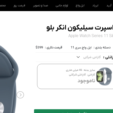
آیپد
ایرپاد
اپل واچ
لوازم جانبی
صدا و تصویر
قیمت روز
محصو
Apple Watch Series 11 Si
دسته بندی :
اپل واچ سری 11
قیمت دلاری :
$399
انتی :
گارانتی شرکتی
مه موارد
سایز بدنه:
46 میلی متری
ارانتی شرکتی
گارانتی:
گارانتی شرکتی
ناموجود