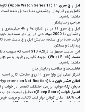
اپل واچ سری 11 (
Apple Watch Series 11
)
تازه‌
کامل‌ترین ابزارهای پوشیدنی دنیا تبدیل شده است. ا
داشته باشید.
طراحی و نمایشگر
اپل واچ سری 11 در دو اندازه 42 و 46 میلی‌متری و در دو مدل با بدنه هایی از جنس
روشنایی تا
2000 نیت
حتی در زیر نور مستقیم خورشی
تولید شده برای صفحه نمایش اپل واچ باعث شده تا ا
پردازنده و عملکرد
این ساعت مجهز به
تراشه S10
است که سرعت بالاتر
دست (Wrist Flick)
تجربه کاربری روان‌تر و سریع‌ت
داشته باشید.
قابلیت‌های سلامت و پایش بدن
تمرکز اصلی اپل واچ سری 11 روی سلامتی کاربر است. امکاناتی که این ساعت را از نسل‌های قبلی متمایز می‌کند شامل:
اعلان فشار خون بالا (Hypertension Notification):
پایش آپنه خواب:
بررسی اختلالات تنفسی در خواب و ا
امتیاز خواب (Sleep Score):
تحلیل کیفیت خواب بر 
اپ ECG:
امکان گرفتن نوار قلب تک‌لید و بررسی فیبر
اندازه‌گیری اکسیژن خون (Blood Oxygen):
سنجش سط
برنامه Vitals:
نمایش سریع شاخص‌های کلیدی بدن شا