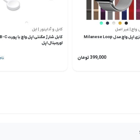
ل واچ | غیر اصل
کابل و آداپتور | اپل
اپل واچ مدل Milanese Loop
کابل شارژ مگنتی اپل و
اورجینال اپل
399,000 تومان
نام