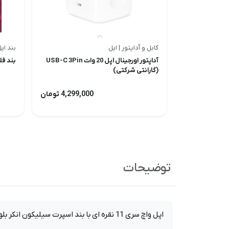
کابل و آداپتور | اپل
بند اپ
آداپتور اورجینال اپل 20 وات USB-C 3Pin
بند فلزی 
(گارانتی شرکتی)
4,299,000 تومان
توضیحات
اپل واچ سری 11 نقره ای با بند اسپرت سیلیکون انکر بلو