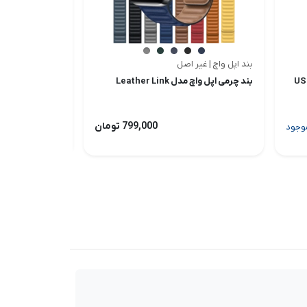
بند اپل واچ | غیر اصل
بند اپل واچ | متفر
اچ با پورت USB-C
بند چرمی اپل واچ مدل Leather Link
بند اپل واچ مدل Sport Loop
799,000 تومان
وجود