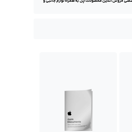
رت سیلیکون انکر بلو مدل ۲۰۲۵ در دو سایز ۴۲ و ۴۶ در اپل ان آی سی مرجع تخصصی فروش انلاین محصولات اپل به همراه لوازم جانبی و