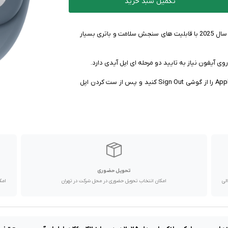
تکمیل سبد خرید
اپل واچ سری 11 - قدرتمند‌ترین ساعت هوشمند ارائه شده در سال 2025 با قابلیت های سنجش سلامت و باتری بسیار
✅ راهکار : قبل از ست کردن اپل واچ بر روی آیفون ابتدا Apple ID را از گوشی Sign Out کنید و پس از ست کردن اپل
تحویل حضوری
با پیک موتوری تا یک روز کاری و دیگر استان ها از طریق پست در 2 الی
امکان انتخاب تحویل حضوری در محل شرکت در تهران
امک