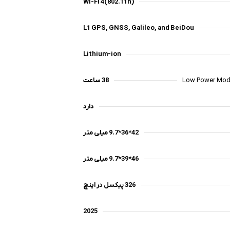
Wi-Fi 4(802.11n)
L1 GPS, GNSS, Galileo, and BeiDou
Lithium-ion
38 ساعت
دارد
ر دهد،
Apple
42*36*9.7 میلی متر
46*39*9.7 میلی متر
نکته مهم : سنسور غلظت اکسیژن خون در اپل واچ در ایران فعال نیست. همچنین در صورت داشتن Apple id آمریکا نیز قادر به فعال‌سازی آن نیستید؛ زیرا اطلاعات GPS و اپراتور
326 پیکسل در اینچ
2025