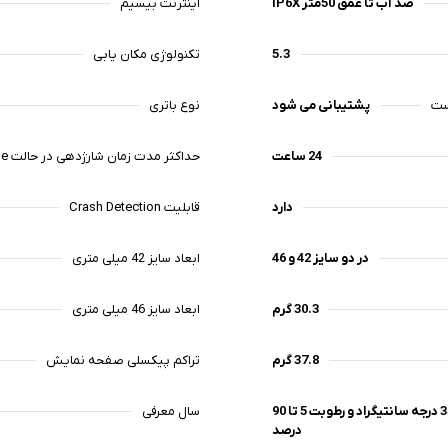
IP6X ضد آب تا عمق 50متر
اینترنت بیسیم
5.3
تکنولوژی مکان یابی
 هوشمند
را دارد:
پشتیبانی می شود
نوع باتری
دمات اورژانس.
مراکز امدادی.
24 ساعت
حداکثر مدت زمان شارژدهی در حالت Low Power Mode
ان.
دارد
قابلیت Crash Detection
د و هم بهترین قابلیت‌های سلامت، تناسب اندام، اتصال 5G و ایمنی را در اختیار شما قرا
در دو سایز 42 و 46
ابعاد سایز 42 میلی متری
30.3 گرم
ابعاد سایز 46 میلی متری
37.8 گرم
تراکم پیکسلی صفحه نمایش
دمای 0 تا 35 درجه سانتیگراد و رطوبت 5 تا 90
سال معرفی
درصد