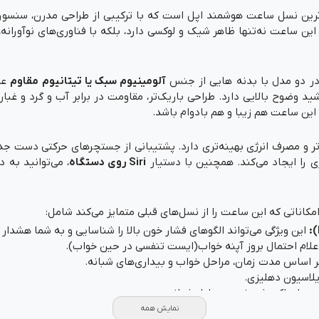
ترین نسل ساعت هوشمند اپل است که با ترکیبی از طراحی مدرن، سنسوره
ین ساعت نه‌تنها ظاهر شیک و لوکسی دارد، بلکه با فناوری‌های نوآورانه،
آلومینیوم سبک یا تیتانیوم مقاوم
عر
د وضوح بالایی دارد. طراحی باریک‌تر، مقاومت در برابر آب و گرد و غبا
ین ساعت هم زیبا و هم بادوام باشد.
 و مصرف انرژی بهینه‌تری دارد. پشتیبانی از جستچرهای حرکتی دست جد
ری را ایجاد می‌کند. همچنین با دستیار
Siri روی دستگاه
، می‌توانید به 
این ویژگی می‌تواند الگوهای فشار خون بالا را شناسایی و به شما هشدار 
علام احتمال بروز آپنه خواب(ایست تنفسی در حین خواب).
اساس مدت زمان، مراحل خواب و بیداری‌های شبانه.
یلاسیون دهلیزی.
ح اکسیژن خون در طول شبانه‌روز.
مل ضربان قلب، دمای مچ دست، تنفس و الگوهای خواب به صورت یکپارچ
نمایش همه