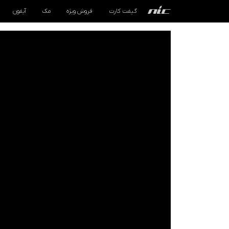
گیفت کارت
فروش ویژه
مک
آیفون
گیفت کارت
فروش ویژه
مک
آیفون
آیپد
ایرپاد
اپل واچ
لوازم جانبی