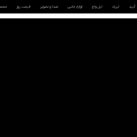
آیپد
ایرپاد
اپل واچ
لوازم جانبی
صدا و تصویر
قیمت روز
محصو