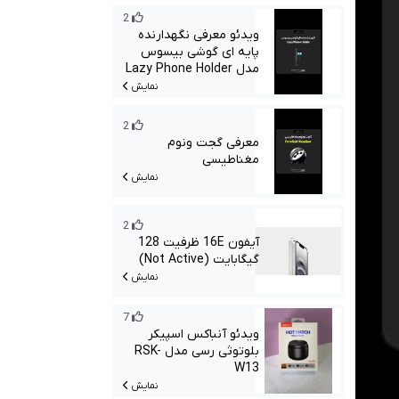
2
ویدئو معرفی نگهدارنده
پایه ای گوشی بیسوس
مدل Lazy Phone Holder
نمایش
2
معرفی گجت ونوم
مغناطیسی
نمایش
2
آیفون 16E ظرفیت 128
گیگابایت (Not Active)
نمایش
7
ویدئو آنباکس اسپیکر
بلوتوثی رسی مدل RSK-
W13
نمایش