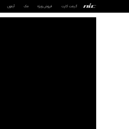
گیفت کارت
فروش ویژه
مک
آیفون
گیفت کارت
فروش ویژه
مک
آیفون
آیپد
ایرپاد
اپل واچ
لوازم جانبی