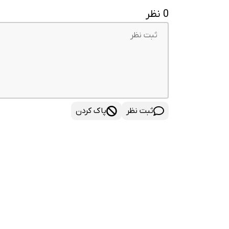
0 نظر
ثبت نظر
پاک کردن
فروشگاه
جانبی اپل
مک
لوازم جانبی آیفو
آیپد
لوازم جانبی مک
آیفون
لوازم جانبی آیپد
اپل واچ
لوازم جانبی اپل و
اپل تی وی
اورجینال اپل