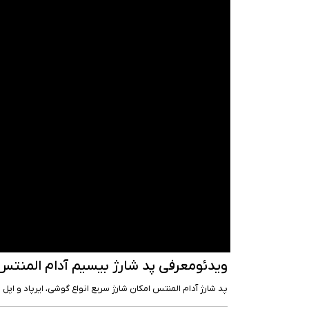
ویدئومعرفی پد شارژ بیسیم آدام المنتس مدل Q2
پد شارژ آدام المنتس امکان شارژ سریع انواع گوشی، ایرپاد و اپل 