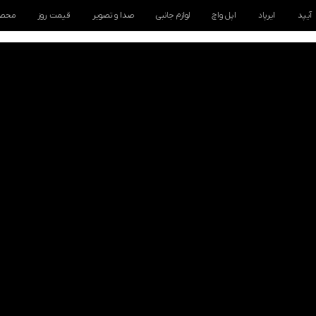
آیپد
ایرپاد
اپل واچ
لوازم جانبی
صدا و تصویر
قیمت روز
محصو