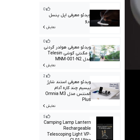
0
ویدئو معرفی اپل پنسل
پرو
نمایش
0
ویدئو معرفی هولدر گردنی
و مگنتی گوشی Telesin
مدل MNM-001-N2
نمایش
2
ویدئو معرفی استند شارژ
بیسیم چند کاره آدام
المنتس مدل Omnia M3
Plus
نمایش
5
Camping Lamp Lantern
Rechargeable
Telescoping Light VP-