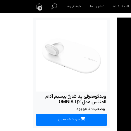
لات کارکرده
تماس با ما
خواندنی ها
0
ویدئومعرفی پد شارژ بیسیم آدام
المنتس مدل OMNIA Q2
وضعیت:
نا موجود
خرید محصول