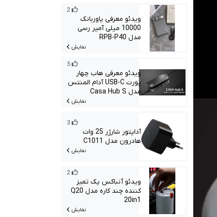
2
ویدئو معرفی پاوربانک
10000 میلی آمپر رسی
مدل RPB-P40
نمایش
5
ویدئو معرفی هاب چهار
پورت USB-C آدام المنتس
مدل Casa Hub S
نمایش
3
آداپتور شارژر 25 وات
هادرون مدل C1011
نمایش
2
ویدئو آنباکس پک تمیز
کننده چند کاره مدل Q20
20in1
نمایش