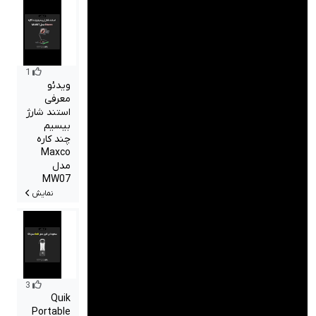
1
ویدئو
معرفی
استند شارژ
بیسیم
چند کاره
Maxco
مدل
MW07
نمایش
3
Quik
Portable