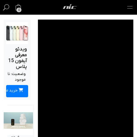
0
گیفت کارت
فروش ویژه
ویدئو
معرفی
مک
آیفون 15
پلاس
آیفون
وضعیت:
نا
موجود
آیپد
خرید محصول
ایرپاد
اپل واچ
لوازم جانبی