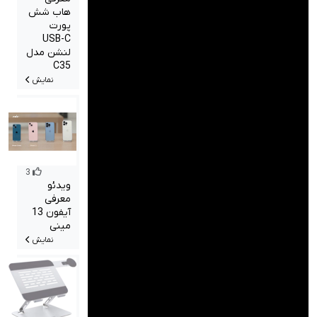
هاب شش
پورت
USB-C
لنشن مدل
C35
نمایش
3
ویدئو
معرفی
آیفون 13
مینی
نمایش