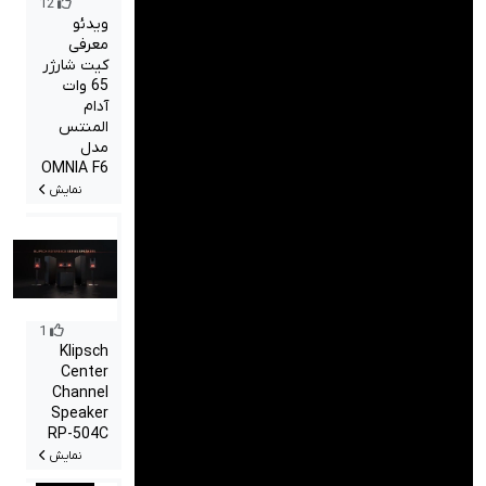
12
صدا و تصویر
ویدئو
معرفی
قیمت روز
کیت شارژر
65 وات
محصولات کارکرده
آدام
المنتس
مدل
تماس با ما
OMNIA F6
نمایش
خواندنی ها
1
Klipsch
Center
Channel
Speaker
RP-504C
نمایش