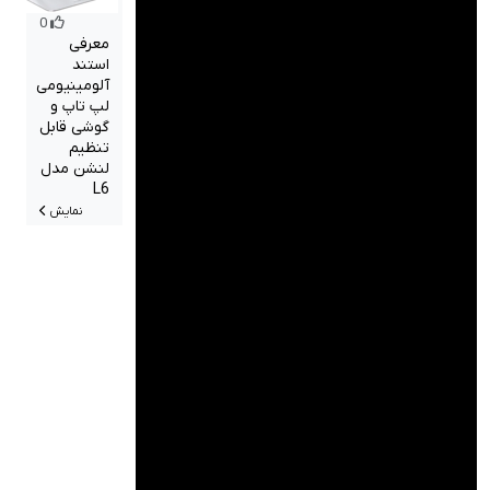
0
معرفی
استند
آلومینیومی
لپ تاپ و
گوشی قابل
تنظیم
لنشن مدل
L6
نمایش