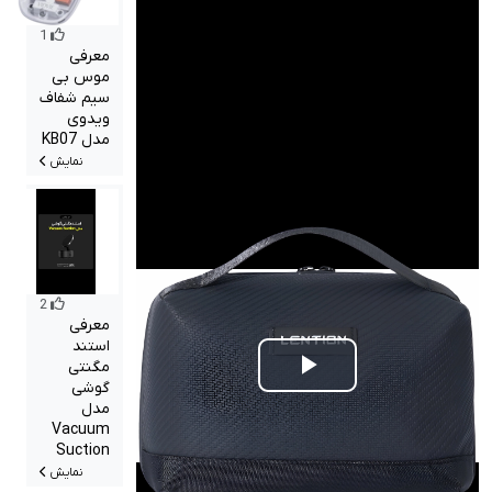
1
معرفی
موس بی
سیم شفاف
ویدوی
مدل KB07
نمایش
2
معرفی
استند
مگنتی
Play
گوشی
مدل
Video
Vacuum
Suction
نمایش