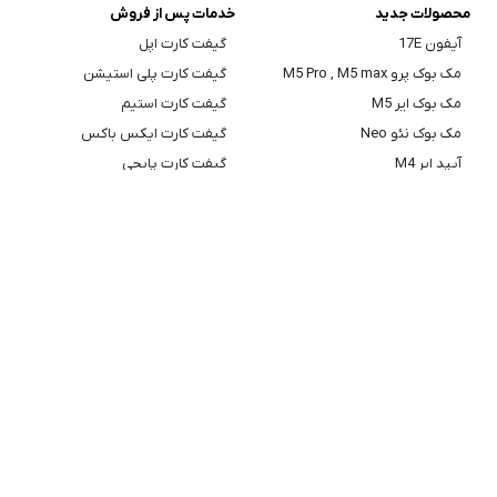
محصولات جدید
خدمات پس از فروش
آیفون 17E
گیفت کارت اپل
مک بوک پرو M5 Pro , M5 max
گیفت کارت پلی استیشن
مک بوک ایر M5
گیفت کارت استیم
مک بوک نئو Neo
گیفت کارت ایکس باکس
آیپد ایر M4
گیفت کارت پابجی
ایرپاد Max 2
گیفت کارت روبلاکس
اطلاعات تماس
تماس با ما
درباره ما
نقشه سایت
قوانین سایت
ضمانت بازگشت کالا
رجیستری