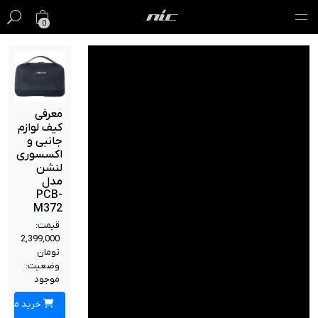
0
گیفت کارت
فروش ویژه
معرفی
کیف لوازم
مک
جانبی و
اکسسوری
آیفون
لنشن
مدل
آیپد
PCB-
M372
ایرپاد
قیمت:
2,399,000
تومان
اپل واچ
وضعیت:
موجود
لوازم جانبی
خرید محصول