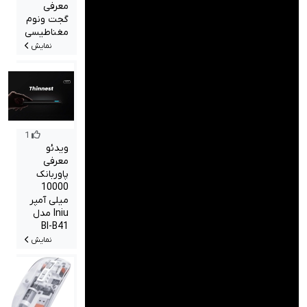
معرفی
گجت ونوم
مغناطیسی
نمایش
1
ویدئو
معرفی
پاوربانک
10000
میلی آمپر
Iniu مدل
BI-B41
نمایش