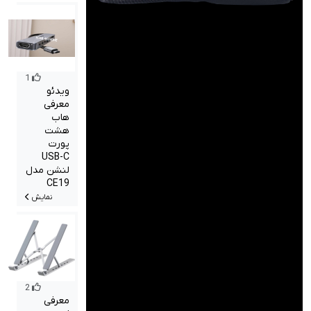
1
ویدئو
معرفی
هاب
هشت
پورت
USB-C
لنشن مدل
CE19
نمایش
2
معرفی