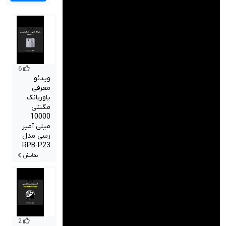
صدا و تصویر
قیمت روز
محصولات کارکرده
6
تماس با ما
ویدئو
معرفی
خواندنی ها
پاوربانک
مگنتی
10000
میلی آمپر
رسی مدل
RPB-P23
نمایش
2