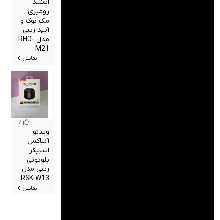
استند
رومیزی
مک بوک و
آیپد رسی
مدل RHO-
M21
نمایش
7
ویدئو
آنباکس
اسپیکر
بلوتوثی
رسی مدل
RSK-W13
نمایش