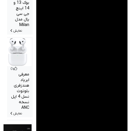
بوک 13 و
14 اینچ
جی سی
پال مدل
Milan
نمایش
0
معرفی
ایرپاد
هندزفری
بلوتوث
نسل 4 اپل
نسخه
ANC
نمایش