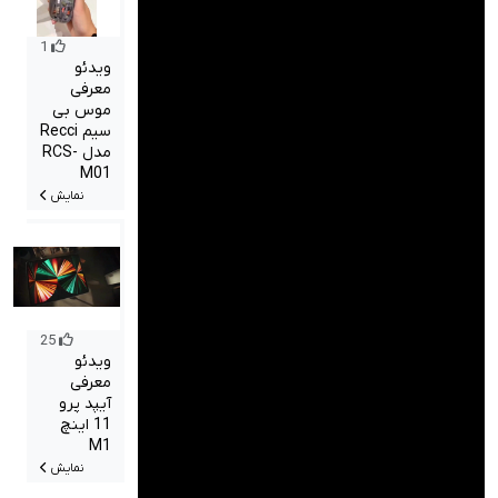
1
ویدئو
معرفی
موس بی
سیم Recci
مدل RCS-
M01
نمایش
25
ویدئو
معرفی
آیپد پرو
11 اینچ
M1
نمایش