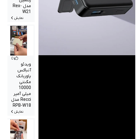
رکسین
مدل Rex-
W21
نمایش
0
ویدئو
آنباکس
پاوربانک
مگنتی
10000
میلی آمپر
Recci مدل
RPB-W18
نمایش