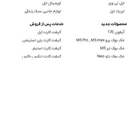
اپل تی وی
اورجینال اپل
ایرپاد اپل
لوازم جانبی سبک زندگی
محصولات جدید
خدمات پس از فروش
آیفون 17E
گیفت کارت اپل
مک بوک پرو M5 Pro , M5 max
گیفت کارت پلی استیشن
مک بوک ایر M5
گیفت کارت استیم
مک بوک نئو Neo
گیفت کارت ایکس باکس
آیپد ایر M4
گیفت کارت پابجی
ایرپاد Max 2
گیفت کارت روبلاکس
اطلاعات تماس
تماس با ما
درباره ما
نقشه سایت
قوانین سایت
ضمانت بازگشت کالا
رجیستری