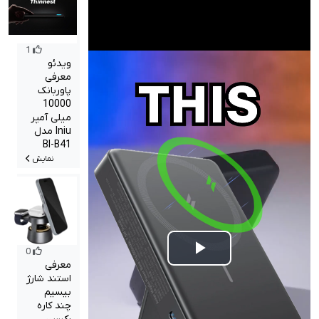
1
ویدئو
معرفی
پاوربانک
10000
میلی آمپر
Iniu مدل
BI-B41
نمایش
0
Play
معرفی
استند شارژ
Video
بیسیم
چند کاره