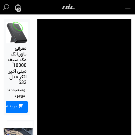
0
گیفت کارت
فروش ویژه
معرفی
پاوربانک
مک
مگ سیف
10000
آیفون
میلی آمپر
انکر مدل
آیپد
633
وضعیت:
نا
ایرپاد
موجود
خرید محصول
اپل واچ
لوازم جانبی