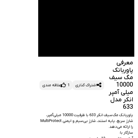
عرفی
اوربانک
گ سیف
1000
اشتراک گذاری
1
علاقه مندی
یلی آمپر
نکر مدل
63
پاوربانک مگ‌سیف انکر 633 با ظرفیت 10000 میلی‌آمپر، 
شارژ سریع، پایه استند، شارژ بی‌سیم و ایمنی MultiProtect 