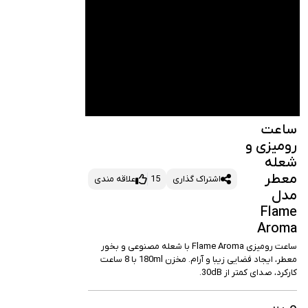
اعت
ومیزی و
عله
عطر
اشتراک گذاری
15
علاقه مندی
دل
Flam
Arom
ساعت رومیزی Flame Aroma با شعله مصنوعی و بخور 
معطر، ایجاد فضایی زیبا و آرام. مخزن 180ml با 8 ساعت 
ارکرد، صدای کمتر از 30dB.