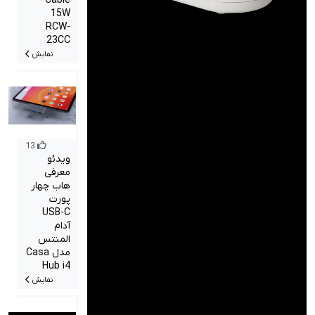
Cable
15W
RCW-
23CC
نمایش
13
ویدئو
معرفی
هاب چهار
پورت
USB-C
آدام
المنتس
مدل Casa
Hub i4
نمایش