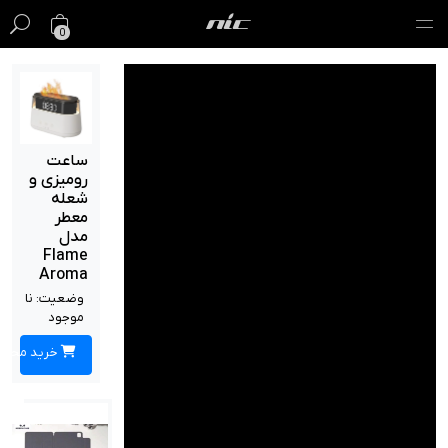
0
گیفت کارت
فروش ویژه
ساعت
رومیزی و
مک
شعله
معطر
آیفون
مدل
Flame
آیپد
Aroma
وضعیت:
نا
ایرپاد
موجود
خرید محصول
اپل واچ
لوازم جانبی