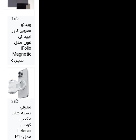
صدا و تصویر
قیمت روز
1
ویدئو
محصولات کارکرده
معرفی کاور
آیپد کی
فون مدل
تماس با ما
iFolio
Magnetic
خواندنی ها
نمایش
2
معرفی
دسته شاتر
مگنتی
گوشی
Telesin
مدل P1-