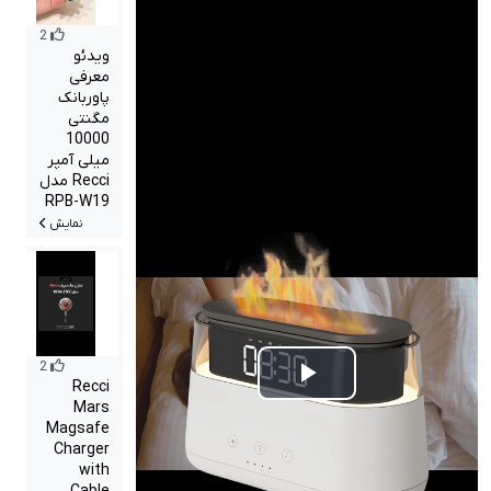
2
ویدئو
معرفی
پاوربانک
مگنتی
10000
میلی آمپر
Recci مدل
RPB-W19
نمایش
2
Play
Recci
Mars
Magsafe
Video
Charger
with