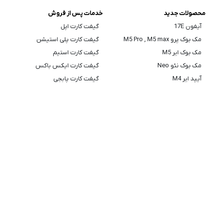
محصولات جدید
خدمات پس از فروش
آیفون 17E
گیفت کارت اپل
مک بوک پرو M5 Pro , M5 max
گیفت کارت پلی استیشن
مک بوک ایر M5
گیفت کارت استیم
مک بوک نئو Neo
گیفت کارت ایکس باکس
آیپد ایر M4
گیفت کارت پابجی
ایرپاد Max 2
گیفت کارت روبلاکس
اطلاعات تماس
تماس با ما
درباره ما
نقشه سایت
قوانین سایت
ضمانت بازگشت کالا
رجیستری