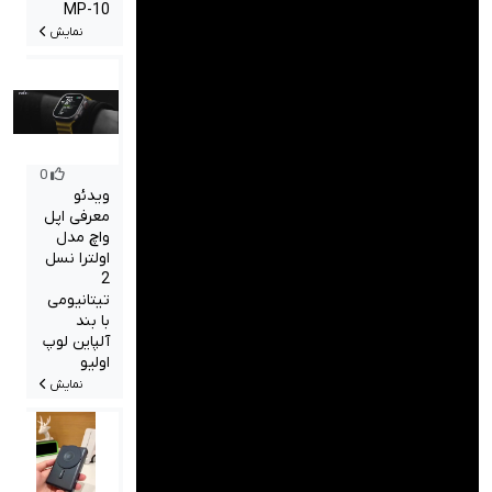
MP-10
نمایش
0
ویدئو
معرفی اپل
واچ مدل
اولترا نسل
2
تیتانیومی
با بند
آلپاین لوپ
اولیو
نمایش