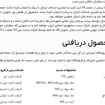
ت سفارش امکان پذیر است.
جهت استفاده از شیوه ارسال با پیک، باید سفارش خود را نهایتا تا پیش از ساعت 14 ثبت کنید و مشتری خدمات
سفارش‌هایی که تا پیش از ساعت 13 به ثبت برسند و مشتری خدمات ارسال با پیک را انتخاب کرده باشد، محصول 
هد شد و بسته زمان ارسال متغییر خواهد بود.
ال توسط پست پیشتاز برای تمامی شهرستان‌ها با هزینه ثابت قابل انتخاب و استفاده
ن است زمان تحویل کالا به شما توسط شرکت پست بین 24 ساعت تا 72 ساعت متغیر باشد.
حصول دریافتی
اه اینترنتی اِن آی سی حداکثر تلاش خود را برای درج اطلاعات صحیح (از جمله قیمت، 
ین نمی‌کند و فروشگاه خود را مجاز می‌داند در هر زمان نسبت به تغییر محتوا و اط
محصولات جدید
خدمات پس از فرو
ن
آیفون 17E
گیفت کارت اپل
مک بوک پرو M5 Pro , M5 max
گیفت کارت پلی ا
مک بوک ایر M5
گیفت کارت استیم
اچ
مک بوک نئو Neo
گیفت کارت ایکس
آیپد ایر M4
گیفت کارت پابجی