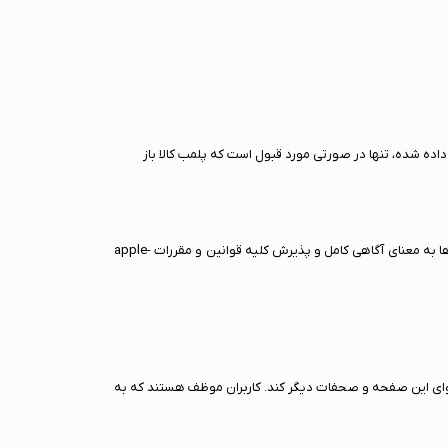
ده شده، تنها در صورتی مورد قبول است که پلمب کالا باز
در اِن آی سی اعتماد شما برای ما بسیار حائز اهمیت است به همین دلیل قوانینی به منظور ارائه هر چه بهتر خدمات وضع شده که استفاده از تمامی آن‌ها به معنای آگاهی کامل و پذیرش کلیه قوانین و مقررات apple-
حتوای این صفحه و صحفات دیگر کند. کاربران موظف هستند که به