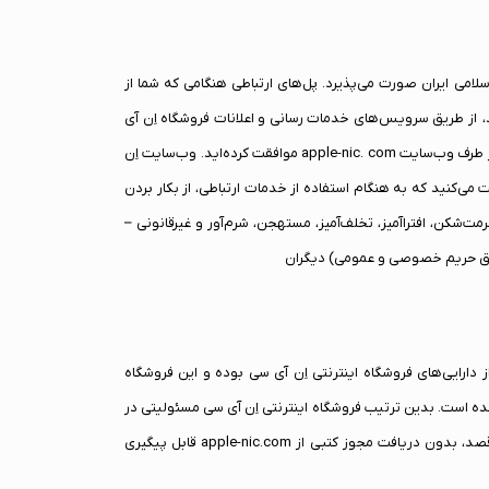
سلامی ایران صورت می‌پذیرد. پل‌های ارتباطی هنگامی که شما از
کنید، از طریق سرویس‌های خدمات رسانی و اعلانات فروشگاه اِن آی
سی مانند ایمیل، پیام کوتاه، اعلان‌های تلفن همراه و یا دیگر اعلانات به صورت الکترونیکی انجام می‌ پذیرد، به منزله آن است که شما با دریافت آن‌ها از طرف وب‌سایت apple-nic. com موافقت کرده‌اید. وب‌سایت اِن
کنید که به هنگام استفاده از خدمات ارتباطی، از بکار بردن
‌شکن، افتراآمیز، تخلف‌آمیز، مستهجن، شرم‌آور و غیرقانونی –
 حقوق حریم خصوصی و عمومی) دیگران
ویس و داده‌ها از دارایی‌های فروشگاه اینترنتی اِن آی سی بوده و این فروشگاه
 آیپاد و اپل تی پی موجود در apple-nic.com از وب‌سایت رسمی اپل بازنشر شده است. بدین ترتیب فروشگاه اینترنتی اِن آی سی مسئولیتی در
قبال محتوا عرضه شده نخواهد داشت. استفاده از روبات، اسپایدر، اسکریپر یا سایر وسایل اتوماتیک جهت دسترسی به محتوا سایت به هر دلیل یا قصد، بدون دریافت مجوز کتبی از apple-nic.com قابل پیگیری