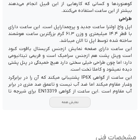
کوهنورد‌ها و کسانی که کار‌هایی از این قبیل انجام می‌دهند
بیشتر از این ساعت استفاده می‌کنند.
طراحی
اپل واچ اولترا ساعت جدید و پرچمداراپل است. این ساعت دارای
با قطر ۱۴.۴ میلیمتری و وزن ۶۱.۳ گرم بزرگترین ساعت هوشمند
ساخته شده توسط اپل تا الان میباشد.
این ساعت دارای صفحه نمایش ازجنس کریستال یاقوت کبود
است وپنل پشت هم ازجنس سرامیک است و فریمی تیتانیومی
دارد؛ اما چون طراحی خیلی سختی دارد هیچ خمیدگی در پنل پشتی
دیده نمیشود و کاملا تخت است.
این ساعت از گواهی IP6X پشتیبانی میکند که آن را در برابرگرد
وغبار مقاوم میکند اما ضد آب نیست و تاعمق صد متری در برابر
آب مقاوم است .این ساعت از گواهی EN13319 برای شیرجه تا
عمق 40 متری را پشتیبانی میکند.
نمایش همه
صفحه نمایش
اپل واچ اولترا دارای صفحه نمایشی 1.92 اینچی وازنوع Retina
LTPO OLED است؛ که با رزولوشن ۵۰۲*۴۱۰ توانایی نمایش
تصویر با تراکم پیکسلی ۳۳۸ پیکسل در هر اینچ را دارد؛ درنتیجه
تصاویری بسیار جذاب و با جزئیات کامل نمایش می‌دهد.
مشخصات فنی