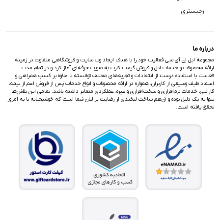
ورزشی و استفاده از GPS در روز و پوشیدن در هنگام خواب و
پایش وضعیت خواب به راحتی حدود ۲ روز نیم شارژدهی می‌کند
رجیستری
که این عدد با کمک قابلیت جدید Low Power Mode به سه روز
و نیم هم افزایش پیدا می‌کند. با استفاده از شارژر ۲۰ واتی گوشی
آیفون خود هم می‌توانید این ساعت رو در حدود ۲ ساعت شارژ
درباره ما
کنید یا از شارژر‌ بیسیم چند کاره برای شارژ در زمان خواب
مجموعه اپل اِن آی سی فعالیت خود را با هدف ایجاد وب سایت و فروشگاهی متفاوت در زمینه
استفاده کنید.
ارائه محصولات و خدمات اپل و فروش گیفت کارت به صورت حرفه‌ای آغاز کرد و در تمام مدت
فعالیت با استفاده درست از انتقادات و تجربه‌های مختلف توانسته تا علاوه بر کسب همراهی و
باتری
اعتماد طیف وسیعی از کاربران، همواره در ارائه محصولات و انواع خدمات پس از فروش اعم از بیمه،
باتری این ساعت دارای ظرفیت ۵۴۲ میلی آمپر ساعت رسیده
گارانتی، خدمات نرم‌افزاری و سخت‌افزاری و غیره، عملکردی متمایز داشته باشد. تمامی این تلاش‌ها
تنها به یک دلیل بوده و آن‌هم ساخت لبخندی از رضایت بر لبان شما است که خوشبختانه تا به امروز
است و توانایی شارژدهی تا ۳۶ ساعت را دارد. اپل واچ اولترا با
تحقق یافته است.
استفاده معمولی مثلاً چندین ساعت فعالیت ورزشی و استفاده از
GPS در روز و پوشیدن در هنگام خواب و پایش وضعیت خواب
به راحتی حدود ۲ روزو نیم شارژدهی دارد. این عدد با قابلیت
جدید Low Power Mode به سه روز و نیم هم افزایش پیدا
می‌کند. این ساعت توانایی پشتیبانی از شارژر ۲۰ واتی را هم دارد
و به مدت ۲ ساعت آن را کاملاً شارژ می‌کند.