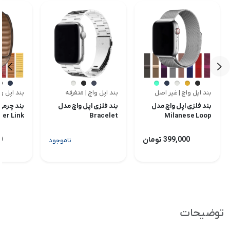
بند اپل واچ | غیر اصل
بند اپل واچ | متفرقه
بند اپل و
<
<
بند فلزی اپل واچ مدل
بند فلزی اپل واچ مدل
بند چرمی
her Link
Bracelet
Milanese Loop
399,000 تومان
00
ناموجود
توضیحات