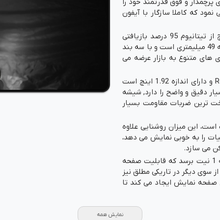
 اپل واچ های پرچمدار و فوق قدرتمند خود را
ر دیجیتال معرفی نمود که کاملا سازگار با آیفون
اپل مدعی است که برای تولید بدنه و فریم این واچ از تیتانیوم 95 درصد بازیافتی
استفاده کرده است. این ساعت فقط دارای اندازه بدنه 49 میلیمتری است و با سه بند
ی های متنوع به بازار عرضه می
صفحه نمایش این ساعت از نوع Retina LTPO OLED و دارای اندازه 1.92 اینچ است
 تصاویری بسیار دقیق و واضح را دارد, شیشه
ت ترین ضربات مقاومت بسیار
مایش دارای حداکثر روشنایی 3000 نیت است، این میزان روشنایی علاوه
یات را به خوبی نمایش می دهد،
کن می سازد.
همچنین میزان روشنایی صفحه نمایش می تواند به 1 نیت برسد که قابلیت صفحه
ز سوی دیگر در تاریکی مطلق نیز
ی صفحه نمایش ایجاد می کند تا
اپل واچ اولترا 2 دارای جدیدترین پردازنده های سری S یعنی چیپ S9 Sip می باشد که
نمایش همه
شرکت اپل برای ساعت های هوشمند خود توسعه می دهد، چیپ S9 پردازنده مرکزی