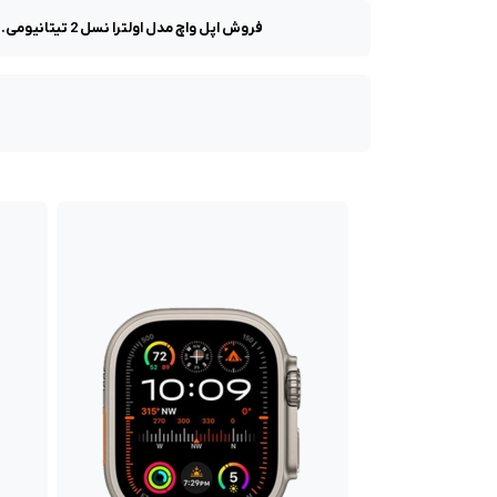
فروش اپل واچ مدل اولترا نسل 2 تیتانیومی. با بند اوشن نارنجی. Apple Watch Ultra 2 Titanium. از جنس بدنه و رنگ تیتانیوم. با گارانتی معتبر در فروشگاه اپل ان آی سی.