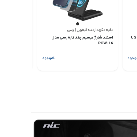
پایه نگهدارنده آیفون | رسی
شارژر بیسیم | رس
USB-C 2Pin
استند شارژ بیسیم چند کاره رسی مدل
استند شارژ بیسی
RCW-20
RCW-16
وجود
ناموجود