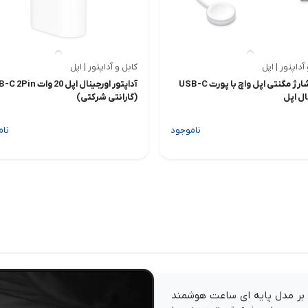
آداپتور | اپل
کابل و آداپتور | اپل
کابل شارژ مگنتی اپل واچ با پورت USB-C
آداپتور اورجینال اپل 20 وات 
ال اپل
(گارانتی شرکتی)
ناموجود
نام
 جریان کنفرانس تابستانه 2023 علاوه بر مدل پایه ای ساعت هوشمند