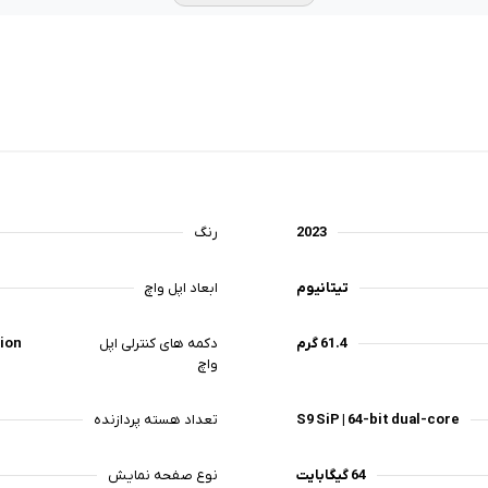
 یک محیط روان برای عملکرد ساعت
 است. تکنولوژی ویژه ای که در
ساختار پردازنده به کار رفته ultra wideband است که قابلیتی به نام precision
15 فراهم می آورد و با استفاده از آن می توان موقعیت
.
ساعت های هوشمند اپل یعنی
 پذیر شده که این رابط کاربری قابلیت
در اختیار کاربر قرار می دهد.
ژن خون، شمارنده ضربان قلب،
2023
رنگ‌
تشخیص دما، تشخیص تصادف و
اعات را به صورت متعامل در
تیتانیوم
ابعاد اپل واچ
61.4 گرم
دکمه های کنترلی اپل
tion
واچ
ش تشکیل شده که میزان دمای
بدن را خیلی دقیق گزارش می دهد اما این به صورت لحظه‌ای نیست بلکه طی ۵ روز
S9 SiP | 64-bit dual-core
تعداد هسته پردازنده
مای بدن افزایش پیدا کند این
64 گیگابایت
نوع صفحه نمایش