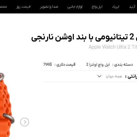
آیپد
ایرپاد
اپل واچ
لوازم جانبی
صدا و تصویر
قیمت روز
محصو
ی
Apple Watch Ultra 2 T
دسته بندی :
اپل واچ اولترا 2
قیمت دلاری :
799$
انتی :
همه موارد
مه موارد
فت روز ضمانت تعویض NIC
ارانتی شرکتی