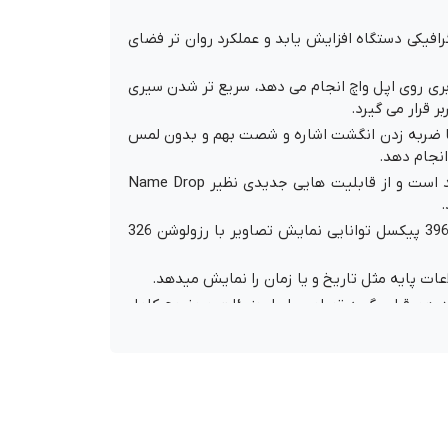
 طریق سرعت خروجی گرافیکی دستگاه افزایش یابد و عملکرد روان تر فضای
ری روی اپل واچ انجام می دهد، سریع تر شدن سیری
ر قرار می گیرد.
هوشمند، کاربر با ضربه زدن انگشت اشاره و شصت بهم و بدون لمس
انجام دهد.
این ساعت از رابط کاربری WatchOS 10 بهره می‌برد، که یکی از قدرتمند ترین سسیستم عامل‌ها در دنیای ساعت‌های هوشمند است و از قابلیت هایی جدیدی نظیر Name Drop
.
اپل واچ 9 ساعت دارای صفحه نمایش 1.9 اینچی و از نوع Retina LTPO OLED است که این صفحه نمایش با رزولوشن 484*396 پیکسل توانایی نمایش تصاویر با رزولوشن 326
ستقیم خورشید هم قرار بگیرد تصاویر را با جزیئات و وضوح کامل
وهنوردی آسیبی به صفحه وارد نشود. این ساعت تا
اچ‌های آلومینیومی دررنگ‌های صورتی، استارلایت،
 اند.