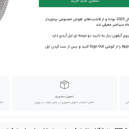
تکمیل سبد خرید
اپل واچ سری 9 قدرتمند‌ترین ساعت هوشمند ارائه شده در سال 2023 بوده و از قابلیت‌های هوش مصنوعی برخوردار
✅ راهکار : قبل از ست کردن اپل واچ بر روی آیفون ابتدا Apple ID را از گوشی Sign Out کنید و پس از ست کردن اپل
تحویل حضوری
با پیک موتوری تا یک روز کاری و دیگر استان ها از طریق پست در 2 الی
امکان انتخاب تحویل حضوری در محل شرکت در تهران
امک