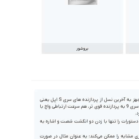
بروشور
Apple Watch Series 9 در جریان کنفرانس 2023 همراه با اپل واچ اولترا نسل 2 به بازار دیجیتال عرضه شد، این محصول که مجهز به آخرین نسل از پردازنده های سری S اپل یعنی
چیپ Sip S9 می باشد و قابلیت های عملکردی فوق العاده سریع تری نسبت به نسل قبلی اپل واچ ها دارد. مجهز شدن اپل واچ سری 9 به پردازنده قوی تر، هم سرعت ارتباطی واچ با
.
دستورات را تنها با زدن دو انگشت شصت و اشاره به
 ساعت به تجهیزات با فناوری مشابه را ممکن می‌کند؛ به عنوان مثال در صورت