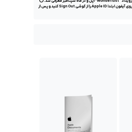
اپل واچ سری 9 قدرتمند‌ترین ساعت هوشمند ارائه شده در سال 2023 بوده و از قابلیت‌های هوش مصنوعی برخوردار است. این ساعت هوشمند در رویداد “Wonderlust” اپل و در ماه سپتامبر معرفی شد. ⭕️
نکته خیلی مهم : از iOS 18.1 به بعد فعالسازی اپل واچ بر روی آیفون نیاز به تایید دو مرحله ای اپل آیدی دارد. ✅ راهکار : قبل از ست کردن اپل واچ بر روی آیفون ابتدا Apple ID را از گوشی Sign Out کنید و پس از