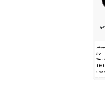
 تیتانیومی
اینچ
Wi-Fi 
S10 Si
4 Cor
GPS دو فرکانسه (L1+L5)،
GLONA
BeiDo
رید 5
Flat s
crysta