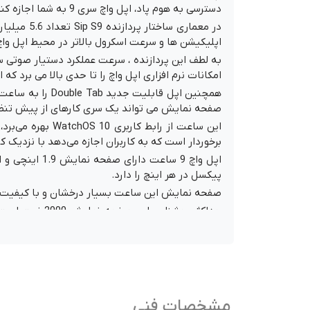
دسترسی به هوم پاد، اپل واچ سری 9 به شما اجازه کنترل محتوای در حال پخش را می دهد.
در معماری
اپلیکیشن ها و سرعت اسکرول بالاتر در محیط اپل وا
به لطف این پردازنده ، سرعت عملکرد دستیار صوتی 
امکانات نرم افزاری اپل واچ را تا حدی بالا می برد که 
همچنین اپل قاب
صفحه نمایش می تواند یک سری کار‌های از پیش تنظیم
برخوردار است که به کاربران اجازه می‌دهد با نزدیک ک
پیکسل در هر اینچ را دارد.
صفحه نمایش این ساعت بسیار درخشان و با کیفیت و از قابلیت همیشه روشن یا Alwayes on display پشتیبانی 
حداکثر روشنا
نمایش دهد.
صفحه نمایش این ساعت از شیشه کریستال سافایر سا
عمق 50 متری در برابر نفوذ آب مقاوم است و با پشتیبانی ازگواهی IP6X در برابر نفوذ گرد و غبار محافظت شده است.
فریم این صفحه نمایش از جنس آلومینیوم و یا استی
نقره‌ای و مشکی و قرمز عرضه شده است و واچ‌های با ب
مشخصات فنی