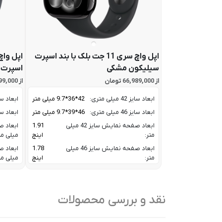
اپل واچ سری 11 جت بلک با بند اسپرت
سیلیکون مشکی
اسپرت 
از 66,989,000 تومان
از 48,699,000 تومان
ابعاد سایز 42 میلی متری:
42*36*9.7 میلی متر
ابعاد سایز 40 میل
ابعاد سایز 46 میلی متری:
46*39*9.7 میلی متر
ابعاد سایز 44 میل
ابعاد صفحه نمایش سایز 42 میلی
1.91
متر:
اینچ
میلی مت
ابعاد صفحه نمایش سایز 46 میلی
1.78
متر:
اینچ
میلی مت
اینترنت بیسیم :
Wi-Fi 4(802.11n)
اینترنت
پردازنده:
S10 SiP | 64-bit dual-core
پردازنده
نقد و بررسی محصولات
تراکم پیکسلی صفحه
326 پیکسل در
تراکم 
نمایش:
اینچ
نمایش:
تعداد هسته پردازنده
2 Core CPU / 4-core
تعداد ه