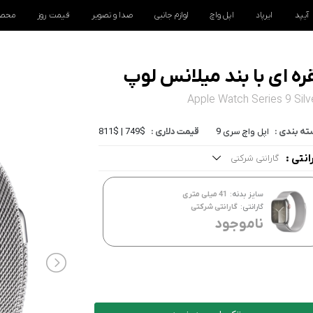
آیپد
ایرپاد
اپل واچ
لوازم جانبی
صدا و تصویر
قیمت روز
محصو
Apple Watch Series 9 Silv
ه بندی :
اپل واچ سری 9
قیمت دلاری :
749$ | 811$
انتی :
گارانتی شرکتی
مه موارد
سایز بدنه:
41 میلی متری
ارانتی شرکتی
گارانتی:
گارانتی شرکتی
ناموجود