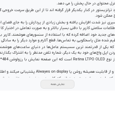
 ساختار پردازنده Sip S9 تعداد 5.6 میلیارد ترانزیستور در کنار یکدیگر قرار گرفته اند تا از این
چ ممکن شود.
سیری نیز شدت افزایش یافته و بخش زیادی از پردازش را به جای فضای اب
اطلاعات سلامتی کاربر با دقتی بسیار بالاتر و به صورت تعاملی در اختیار کارب
لیت جدید Double Tab را به ساعت‌های جدید خود اضافه کرده که با استفاده از سنسورهای 
 شده مثل پاسخگویی به تماس‌ها، قطع آلارم و موارد دیگر را به سادگی 
ردن اپل واچ‌های خود به یک دیگر، شماره تلفن مدنظر را به اشتراک بگذارند
میکند و اطلاعات پایه مثل تاریخ و یا زمان را نمایش میدهد.
یی این صفحه نمایش 2000 نیت است که باعث می شود حتی در زمانی که کاربر در معرض نور م
نمایش همه
خته شده و حاشیه بسیار کمی دارد تا در هنگام تمرینات ورزشی مثل ک
ل ضد زنگ تولید شده که هر کدام با قیمتی متفاوت عرضه می شود، اپل و
دنه‌ای از جنس استیل هم دررنگ‌هایی طلایی و نقره‌ای و گرافیت عرضه شده