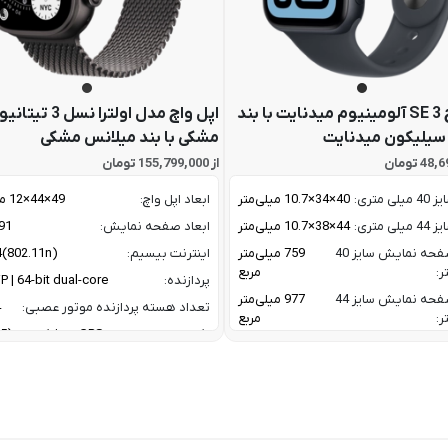
اپل واچ SE 3 آلومینیوم میدنایت با بند
اپل واچ مدل اولترا نسل 3
سیلیکون میدنایت
مشکی با بند میلانس مشکی
از 155,799,000 تومان
ی متری:
40×34×10.7 میلی‌متر
ابعاد اپل واچ:
49×44×12 میلی‌متر
ی متری:
44×38×10.7 میلی‌متر
ابعاد صفحه نمایش:
1.91 
ابعاد صفحه نمایش سایز 40
759 میلی‌متر
اینترنت بیسیم:
4(802.11n)
ر:
مربع
پردازنده:
P | 64-bit dual-core
ابعاد صفحه نمایش سایز 44
977 میلی‌متر
تعداد هسته پردازنده موتور عصبی:
e
ر:
مربع
تکنولوژی
 بیسیم :
Wi-Fi 4(802.11n)
مکان یابی:
SS، Galileo، QZSS،
:
S10 SiP | 64-bit dual-core
u
پیکسلی صفحه
326 پیکسل در
جنس بدنه:
تیتانیوم گ
اینچ
جنس شیشه صفحه
apphire
سته پردازنده
2 Core CPU / 4-core
نمایش:
l