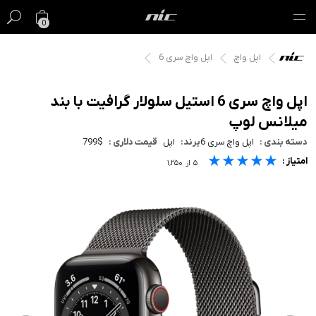
0
اپل واچ
اپل واچ سری 6
گیفت کارت
فروش ویژه
اپل واچ سری 6 استیل سلولار گرافیت با بند
میلانس لوپ
مک
دسته بندی :
اپل واچ سری 6
برند:
اپل
قیمت دلاری :
799$
★★★★★
★★★★★
★★★★★
امتیاز :
آیفون
۵
از
۱٬۲۵۰
آیپد
ایرپاد
اپل واچ
لوازم جانبی