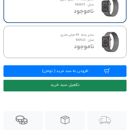
مدل:
M06Y3
44 میلی متری
18 ماه گارانتی شرکتی
ناموجود
سایز بدنه:
44 میلی متری
مدل:
M09J3
ناموجود
افزودن به سبد خرید
(
تومان)
تکمیل سبد خرید