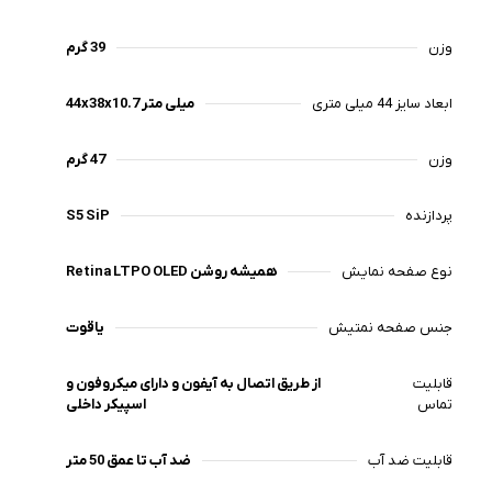
وزن
39 گرم
ابعاد سایز 44 میلی متری
44x38x10.7 میلی متر
وزن
47 گرم
پردازنده
S5 SiP
نوع صفحه نمایش
Retina LTPO OLED همیشه روشن
جنس صفحه نمتیش
یاقوت
قابلیت
از طریق اتصال به آیفون و دارای میکروفون و
تماس
اسپیکر داخلی
قابلیت ضد آب
ضد آب تا عمق 50 متر