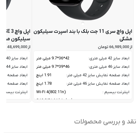
اپل واچ سری 11 جت بلک با بند اسپرت سیلیکون
اپل
مشکی
سیلیکون میدن
از 66,989,000 تومان
از 48,699,000 تومان
ابعاد سایز 42 میلی متری:
42*36*9.7 میلی متر
ابعاد سایز 40 میلی متری:
ابعاد سایز 46 میلی متری:
46*39*9.7 میلی متر
ابعاد سایز 44 میلی متری:
ابعاد صفحه نمایش سایز 42 میلی متر:
1.91 اینچ
ابعاد صفحه نمایش سایز 
ابعاد صفحه نمایش سایز 46 میلی متر:
1.78 اینچ
ابعاد صفحه نمایش سایز 
اینترنت بیسیم :
Wi-Fi 4(802.11n)
اینترنت بیسیم :
پردازنده:
S10 SiP | 64-bit dual-core
پردازنده:
تراکم پیکسلی صفحه نمایش:
326 پیکسل در اینچ
تراکم پیکسلی ص
تعداد هسته پردازنده
2 Core CPU / 4-core
تعداد هسته پردا
نقد و بررسی محصولات
موتور عصبی:
Neural Engine
موتور عصبی:
تکنولوژی مکان
L1 GPS, GNSS, Galileo, and
تکنولوژی مکان یا
یابی:
BeiDou