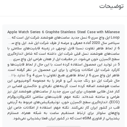
توضیحات
Apple Watch Series 6 Graphite Stainless Steel Case with Milanese
Loop اپل واچ سری 6 نسل جدید ساعت‌های هوشمند شرکت اپل است که در
سپتامبر سال 2020 آماده معرفی و عرضه از طرف شرکت اپل شد. اپل واچ سری
6 از لحاظ ظاهر تفاوت نسبتا قابل توجهی در زمینه قابلیت‌های سلامتی با
ساعت‌های هوشمند نسل قبلی شرکت اپل داشته است که شامل اندازه‌گیری
سطح اکسیژن خون می‌شود، در حقیقت اپل از همان طراحی اپل واچ سری 4 و
5 در تولید این محصول استفاده کرده است، با این حال از لحاظ قابلیت‌ها و
کارکرد شرکت اپل امکانات ویژه‌ای را برای این محصول در نظر گرفته است.
ظاهر اپل واچ سری 6 از لحاظ ظاهری هیچ تفاوتی با سری 4 و 5 ندارد، با این
حال شرکت اپل دو رنگ جدید آبی و قرمز را به مجموعه آلومینیومی این
ساعت هوشمند اضافه کرده است. گزینه‌های نقره‌ای و خاکستری فضایی در
کنار مدل طلایی همچنان برای این سری جدید از ساعت‌های هوشمند اپل نیز
طراحی و ساخته شده‌اند. نکته مهم: قابلیت‌های سلامتی الکتروکاردیوگرام
(ECG)، اندازه‌گیری سطح اکسیژن خون، نوتیفیکیشن‌های مربوط به آریتمی
قلب در کشور ایران کار نمی‌کنند. نکته مهم: استفاده از امکانات خاص اپل
واچ‌های سلولار برای ارتباط مستقیم ساعت به شبکه همراه، مستلزم
پشتیبانی از فناوری eSIM است که در کشور ایران فعلا پشتیبانی نمی‌شود.