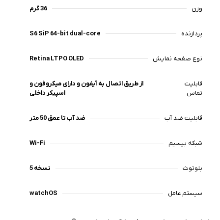
وزن
36 گرم
پردازنده
S6 SiP 64-bit dual-core
نوع صفحه نمایش
Retina LTPO OLED
قابلیت
از طریق اتصال به آیفون و دارای میکروفون و
تماس
اسپیکر داخلی
قابلیت ضد آب
ضد آب تا عمق 50 متر
شبکه بیسیم
Wi-Fi
بلوتوث
نسخه 5
سیستم عامل
watchOS