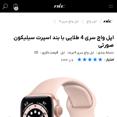
0
اپل واچ
اپل واچ سری 4
گیفت کارت
فروش ویژه
اپل واچ سری 4 طلایی با بند اسپرت سیلیکون
صورتی
مک
دسته بندی :
اپل واچ سری 4
برند:
اپل
قیمت دلاری :
0$
★★★★★
★★★★★
★★★★★
امتیاز :
آیفون
۵
از
۲٬۲۶۳
آیپد
ایرپاد
اپل واچ
لوازم جانبی