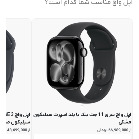
اپل واچ مناسب شما کدام است؟
اپل واچ سری 11 جت بلک با بند اسپرت سیلیکون
اپل
مشکی
سیلیکون میدن
از 66,989,000 تومان
از 48,699,000 تومان