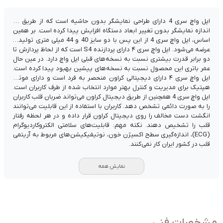
اپل واچ سری 4 دارای طراحی نمایشگر بدون حاشیه است که از طریق آن
اندازه نمایشگر بدون تغییر ابعاد دستگاه افزایش پیدا کرده است. بر همین
اساس، اپل واچ سری 4 از این پس با دو سایز 40 و 44 میلی متری تولید و
عرضه می‌شود. اپل واچ سری ۴ دارای پردازنده S4 است که از لحاظ پردازش تا
دو برابر قدرت بیشتری نسبت به نسخه‌های قبلی اپل واچ دارد. در عین حال
عمر باتری این محصول نسبت به نسخه‌های پیشین بهبود پیدا کرده است.
اپل واچ سری ۴ دارای دیجیتالی کراون منحصر به فرد است و دارای موتور
هپتیک برای مدیریت و کنترل بهتر موارد انتخاب شده از طرف کاربران است.
اپل واچ سری 4 همچنین از طریق دیجیتال کراون می‌تواند ضربان قلب کاربران
را به صورت دائمی تشخص دهد. کاربران با استفاده از این قابلیت می‌توانند
انگشت دست مخالف را روی دیجیتال کراون قرار داده و در هر لحظه رفتار
قلب را تشخیص دهند. نکته مهم: قابلیت‌های سلامتی الکتروکاردیوگرام
(ECG)، اندازه‌گیری سطح اکسیژن خون، نوتیفیکیشن‌های مربوط به آریتمی
قلب در کشور ایران کار نمی‌کنند.
نمایش همه
مشخصات فنی