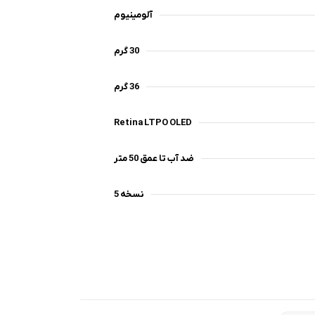
آلومینیوم
30 گرم
36 گرم
Retina LTPO OLED
ضد آب تا عمق 50 متر
نسخه 5