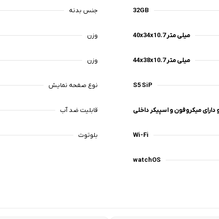
32GB
جنس بدنه
40x34x10.7 میلی متر
وزن
44x38x10.7 میلی متر
وزن
S5 SiP
نوع صفحه نمایش
 دارای میکروفون و اسپیکر داخلی
قابلیت ضد آب
Wi-Fi
بلوتوث
watchOS