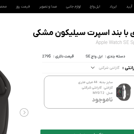
آیپد
ایرپاد
اپل واچ
لوازم جانبی
صدا و تصویر
قیمت روز
محصو
Apple Watch SE S
دسته بندی :
اپل واچ SE
قیمت دلاری :
279$
انتی :
گارانتی شرکتی
مه موارد
سایز بدنه:
44 میلی متری
ارانتی شرکتی
گارانتی:
گارانتی شرکتی
مدل:
MYDT2
ناموجود