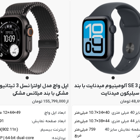
اپل واچ SE 3 آلومینیوم میدنایت با بند
اپل واچ مدل اولترا نسل 3
سیلیکون میدنایت
مشکی با بند میلانس مشکی
از 155,799,000 تومان
ی متری:
40×34×10.7 میلی‌متر
ابعاد اپل واچ:
49×44×12 میلی‌متر
ی متری:
44×38×10.7 میلی‌متر
ابعاد صفحه نمایش:
1.91 
ابعاد صفحه نمایش سایز 40
759 میلی‌متر
اینترنت بیسیم:
4(802.11n)
ر:
مربع
پردازنده:
P | 64-bit dual-core