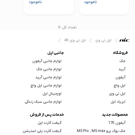
ناموجود
ناموجود
تعداد کل: 6
اپل تی وی
اپل تی وی 4K
فروشگاه
جانبی اپل
مک
لوازم جانبی آیفون
آیپد
لوازم جانبی مک
آیفون
لوازم جانبی آیپد
اپل واچ
لوازم جانبی اپل واچ
اپل تی وی
اورجینال اپل
ایرپاد اپل
لوازم جانبی سبک زندگی
محصولات جدید
خدمات پس از فروش
آیفون 17E
گیفت کارت اپل
مک بوک پرو M5 Pro , M5 max
گیفت کارت پلی استیشن