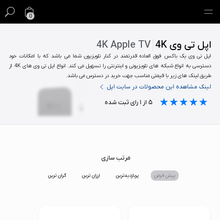
0
اپل تی وی 4K
4K Apple TV
گیفت کارت
اپل تی وی یک باکس فوق العاده قدرتمند در کنار تلویزیون شما می باشد که با امکانات خود
دسترسی به انواع شبکه های تلویزیونی و اینترنتی را تسهیل می کند. انواع اپل تی وی های 4K از
فروش ویژه
طریق لینک های زیر با قیمتی مناسب جهت خرید در دسترس می باشد.
لینک مشاهده این محصولات در سایت اپل
مک
★★★★★
★★★★★
★★★★★
۵
از
۱
رای ثبت شده
آیفون
آیپد
ایرپاد
مرتب سازی
پیش فرض
پربازدیدترین
ارزان ترین
گران ترین
اپل واچ
لوازم جانبی