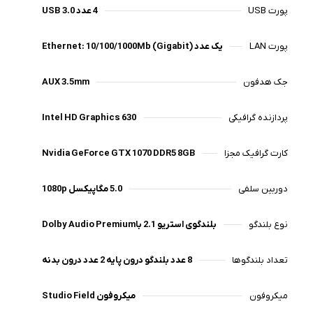
پورت USB
4 عدد USB 3.0
پورت LAN
یک عدد Ethernet: 10/100/1000Mb (Gigabit)
جک هدفون
AUX 3.5mm
پردازنده گرافیکی
Intel HD Graphics 630
کارت گرافیک مجزا
Nvidia GeForce GTX 1070 DDR5 8GB
دوربین سلفی
5.0 مگاپیکسل 1080p
نوع بلندگو
بلندگوی استریو 2.1 باDolby Audio Premium
تعداد بلندگوها
8 عدد بلندگو درون پایه 2 عدد درون بدنه
میکروفون
میکروفون Studio Field