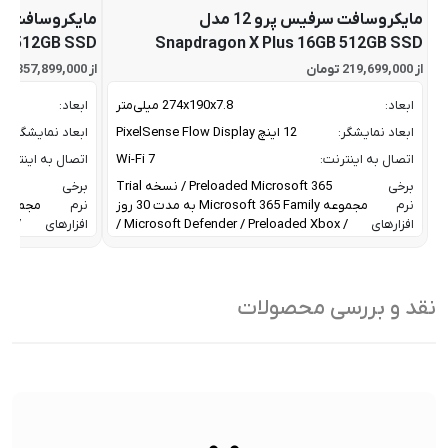
مایکروسافت سرفیس پرو 12 مدل
GB 512GB SSD
Snapdragon X Plus 16GB 512GB SSD
از 219,699,000 تومان
از 357,899,000 تومان
ابعاد:
274x190x7.8 میلی‌متر
ابعاد:
ابعاد نمایشگر:
12 اینچ PixelSense Flow Display
ابعاد نمایشگر:
اتصال به اینترنت:
Wi-Fi 7
اتصال به اینترنت
برخی
Preloaded Microsoft 365 / نسخه Trial
برخی
نرم
مجموعه Microsoft 365 Family به مدت 30 روز
نرم
افزارهای
/ Microsoft Defender / Preloaded Xbox /
افزارهای
نصب
نسخه محدود اشتراک Xbox Game Pass
نصب
شده:
Ultimate به مدت 30 روز با قابلیت دسترسی از
شده:
طریق Xbox Cloud Gaming
نقد و بررسی محصولات
پردازنده گرافیکی:
Adreno™ X1
پردازنده گرافیکی:
پردازنده هوش مصنوعی:
Hexagon™ NPU
پردازنده هوش م
تراکم پیکسلی:
220 پیکسل بر اینچ
تراکم پیکسلی:
تعداد
Snapdragon X Plus / با 8 هسته
تعداد
هسته
Performance / لیتوگرافی 4 نانومتر / پهنای
هسته
پردازنده و
باند 150 گیگابایت بر ثانیه / واحد پردازشی
پردازنده و
مشخصات
NPU Qualcomm Hexagon با توان 45
مشخصات