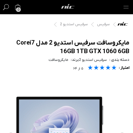
0
سرفیس
سرفیس استدیو 2
گیفت کارت
فروش ویژه
مایکروسافت سرفیس استدیو 2 مدل Corei7
16GB 1TB GTX 1060 6GB
مک
دسته بندی :
سرفیس استدیو 2
برند:
مایکروسافت
★★★★★
★★★★★
★★★★★
امتیاز :
آیفون
۵
از
۶۴
آیپد
ایرپاد
اپل واچ
لوازم جانبی