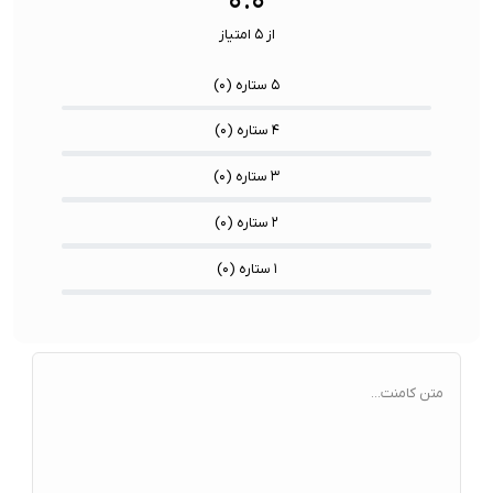
۰.۰
تکمیلی:
تریلیون محاسبه بر ثانیه
تکمیلی:
از ۵ امتیاز
توضیحات
رم غیر قابل ارتقا از نوع LPDDR5x و حافظه
توضیحات
تکمیلی
داخلی با قابلیت تعویض از نوع SSD M.2
تکمیلی
۵ ستاره (
۰
)
حافظه و رم:
نسل چهارم
حافظه و رم:
۴ ستاره (
۰
)
۳ ستاره (
۰
)
۲ ستاره (
۰
)
۱ ستاره (
۰
)
متن کامنت...