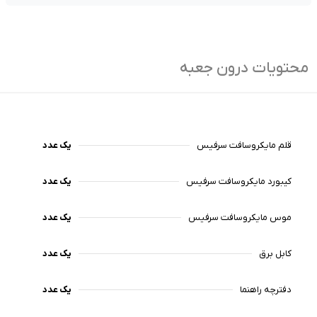
SSD از سرعت عملکردی بالایی برخوردار است.
قابلیت قرارگیری قلم هوشمند مایکروسافت در کنار بدنه صفحه
نمایش نیز ممکن شده است.
محتویات درون جعبه
قلم مایکروسافت سرفیس
یک عدد
کیبورد مایکروسافت سرفیس
یک عدد
موس مایکروسافت سرفیس
یک عدد
کابل برق
یک عدد
دفترچه راهنما
یک عدد