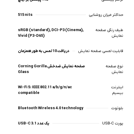
حداکثر میزان روشنایی
515 nits
طیف رنگی صفحه
sRGB (standard), DCI-P3 (Cinema),
نمایش
Vivid (P3-D65)
قابلیت لمسی صفحه نمایش
دریافت 10 لمس به طور همزمان
نوع صفحه
صفحه نمایش ضدخش Corning Gorilla
نمایش
Glass
اینترنت
Wi-Fi 5: IEEE 802.11 a/b/g/n/ac
بیسیم
compatible
بلوتوث
Bluetooth Wireless 4.0 technology
پورت USB-C
یک عدد USB-C 3.1