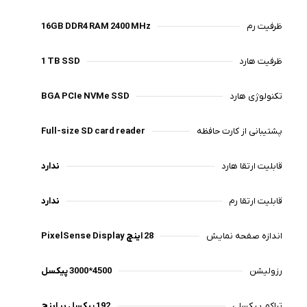
ظرفیت رم
16GB DDR4 RAM 2400 MHz
ظرفیت هارد
1 TB SSD
تکنولوژی هارد
BGA PCIe NVMe SSD
پشتیبانی از کارت حافظه
Full-size SD card reader
قابلیت ارتقا هارد
ندارد
قابلیت ارتقا رم
ندارد
اندازه صفحه نمایش
28 اینچ PixelSense Display
رزولیشن
4500*3000 پیکسل
تراکم پیکسلی
192 پیکسل بر اینچ