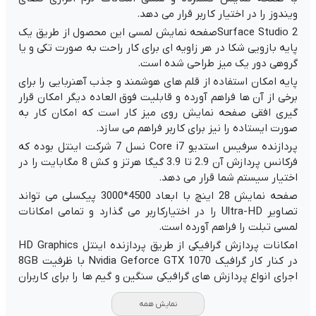
ویندوز را در اختیار کاربر قرار می دهد.
Surface Studio 2صفحه نمایش لمسی این محصول از طریق یک
پایه بازویی شکا در هر زاویه ای برای کار راحت به صورت تکی و یا
گروهی دور یک میز طراحی شده است.
پایه امکان استفاده از قلم های هوشمند و جذب آهنربایی را برای
برخی از آن ها فراهم آورده و قابلیت فوق العاده دیگر امکان قرار
گیری افقی صفحه نمایش روی میز کار است که امکان کار به
صورت ایستاده را نیز برای کاربر فراهم می سازد.
پردازنده سرفیس استدیو Core i7 نسل 7 شرکت اینتل بوده که
فرکانس پردازش آن 2.9 تا 3.9 گیگا هرتز و کش 8 مگابایت را در
اختیار سیستم شما قرار می دهد.
صفحه نمایش 28 اینچ با ابعاد 4500*3000 پیکسلی می تواند
تصاویر Ultra-HD را در اختیارکاربر می گذارد و تمامی امکانات
لمسی تبلت را فراهم آورده است.
امکانات پردازش گرافیکی از طریق پردازنده اینتل HD Graphics
در کنار کار گرافیک Nvidia Geforce GTX 1070 با ظرفیت 8GB
اجرای انواع پردازش های گرافیکی سنگین و گیم ها را برای کاربران
حرفه ای فراهم آورده است.
نمایش همه
این محصول سازگار با ویندوز 10 بوده و به دلیل استفاده از هارد