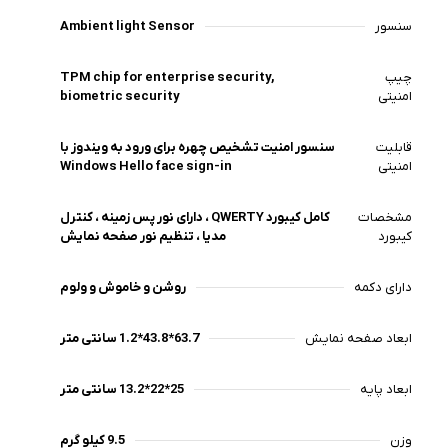
سنسور
Ambient light Sensor
چیپ
TPM chip for enterprise security,
امنیتی
biometric security
قابلیت
سنسور امنیت تشخیص چهره برای ورود به ویندوز با
امنیتی
Windows Hello face sign-in
مشخصات
کامل کیبورد QWERTY ، دارای نور پس زمینه ، کنترل
کیبورد
مدیا ، تنظیم نور صفحه نمایش
دارای دکمه
روشن و خاموش و ولوم
ابعاد صفحه نمایش
63.7*43.8*1.2 سانتی متر
ابعاد پایه
25*22*13.2 سانتی متر
وزن
9.5 کیلو گرم