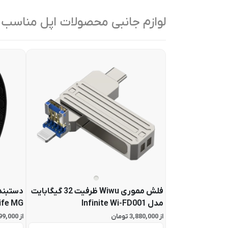
لوازم جانبی محصولات اپل مناسب
فلش مموری Wiwu ظرفیت 32 گیگابایت
دستبند
مدل Infinite Wi-FD001
ife MG
از 3,880,000 تومان
از 67,799,000 تومان