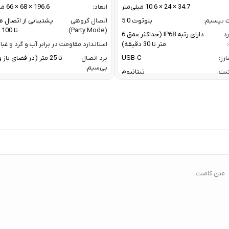
34.7 × 24 × 10.6 میلی‌متر
ابعاد:
196.6 × 68 × 66 میلی متر
ت بیسیم:
بلوتوث 5.0
اتصال گروهی
پشتیبانی از اتصال ه
(Party Mode):
تا 100 اسپیکر
رد
دارای رتبه IP68 (حداکثر عمق 6
متر تا 30 دقیقه)
استاندارد مقاومت در برابر آب و گرد و غبار
رژ:
USB-C
برد اتصال
تا 25 متر (در فضای با
بی‌سیم:
یت:
تیتانیوم
پاسخ فرکانسی:
60 Hz تا 20 KHz
رنگ بدنه نقره ای / رنگ بند مشکی
پروفایل‌های
1.4 / AVRCP V1.6.2 /
گوشی های اندروید با نسخه 11 به بعد /
بلوتوث:
1.8
گوشی های آیفون با iOS 17 به بعد
ترکیب توان
oofer + 10 W
ربردی برای فعالیت های ورزشی و روزمره
خروجی:
er
 نیازمند اشتراک برای تحلیل داده / تحلیل
خواب پیشرفته/ تشخیص AFib /
تعداد درایورها:
2 درایور صوتی (ووفر + توییتر)
Healthspan و Pace of Aging / تحلیل
توان خروجی کل:
فشار خون (بتا)
متن کامنت...
ا:
سنسور سنجش فشار خون / پایش
ضربان قلب ECG و HRV