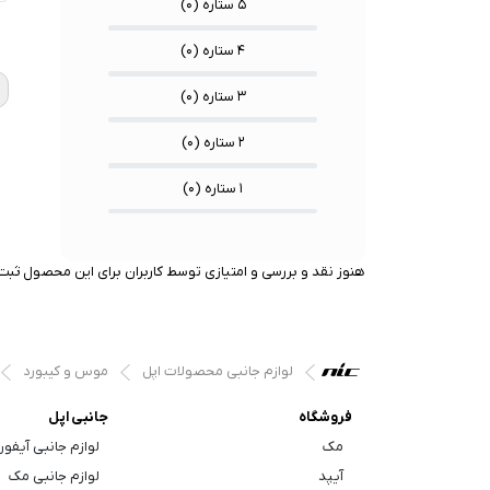
۵ ستاره (
۰
)
★
★
★
۴ ستاره (
۰
)
۳ ستاره (
۰
)
۲ ستاره (
۰
)
۱ ستاره (
۰
)
هنوز نقد و بررسی و امتیازی توسط کاربران برای این محصول ثبت 
لوازم جانبی محصولات اپل
موس و کیبورد
فروشگاه
جانبی اپل
مک
لوازم جانبی آیفو
آیپد
لوازم جانبی مک