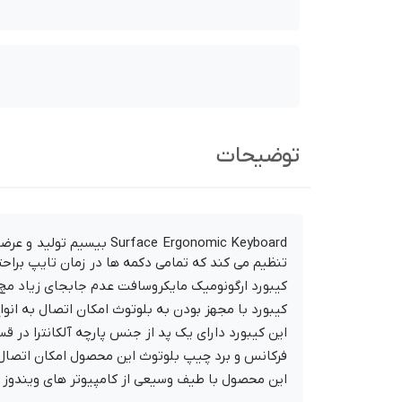
توضیحات
ace Ergonomic Keyboard
تنظیم می کند که تمامی دکمه ها در زمان تایپ براحت
کیبورد ارگونومیک مایکروسافت عدم جابجای زیاد مچ 
کیبورد با مجهز بودن به بلوتوث امکان اتصال به انو
این کیبورد دارای یک پد از جنس پارچه آلکانترا در
فرکانس و برد چیپ بلوتوث این محصول امکان اتصال تا فاصله 10 متری را 
این محصول با طیف وسیعی از کامپیوتر های ویندوز و iOS سازگاری دار