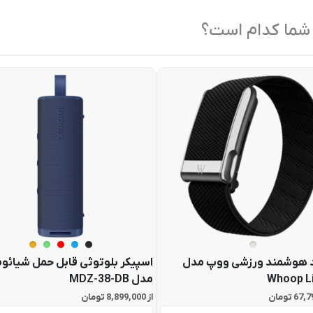
 شما کدام است؟
 هوشمند ورزشی ووپ مدل
اسپیکر بلوتوثی قابل حمل شیائو
Whoop L
مدل MDZ-38-DB
از 8,899,000 تومان