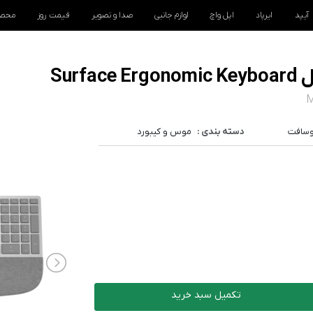
آیپد
ایرپاد
اپل واچ
لوازم جانبی
صدا و تصویر
قیمت روز
محصو
Sur
M
وسافت
دسته بندی :
موس و کیبورد
تکمیل سبد خرید