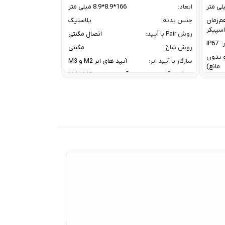
ابعاد:
166*8.9*8.9 میلی متر
م‌زمان
جنس بدنه:
پلاستیک
روش Pair با آیپد:
اتصال مگنتی
:
IP67
روش شارژ:
مگنتی
ز و بدون
سازگار با آیپد ایر:
آیپد های ایر M2 و M3
مانع)
سازگار با آیپد پرو:
آیپد پرو های M4 / M5
سازگار با آیپد مینی:
آیپد مینی نسل 7
A2DP V
کانال ارتباطی با آیپد:
بلوتوث
HFP V
معرفی:
2024
20 W W
Tweet
30 W