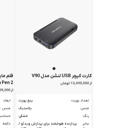
کارت کپچر USB لنشن مدل V90
قلم ما
 Pen 2
از 13,499,000 تومان
از 24,799,000 تومان
تعداد پورت:
پنج پورت
ابعاد:
جنس:
پلاستیک
جنس :
رنگ:
مشکی
حساسیت
سایر
پردازنده هوشمند برای پردازش ویدئو /
دکمه