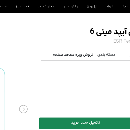
آیپد
ایرپاد
اپل واچ
لوازم جانبی
صدا و تصویر
قیمت روز
محصو
پد مینی 6
ESR Tem
دسته بندی :
فروش ویژه محافظ صفحه
تکمیل سبد خرید