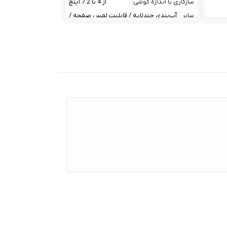
سازگاری با اندازه گوشی:
از 4 تا 7.2 اینچ
سایر
آب‌بندی چندلایه / قابلیت لمس صفحه /
ویژگی
مناسب برای عکاسی زیر آب / پشتیبانی از
ها:
تشخیص چهره / دارای بند گردنی قابل
تنظیم / مقاومت در برابر زرد شدن /
مقاومت در برابر اثر انگشت
عمق قابل پشتیبانی:
تا 30 متر
کاربری
شنا، ساحل، سفر، اسنورکلینگ،
پیشنهادی:
عکاسی در محیط مرطوب
نوع گیره:
استوانه کشابی با قابلیت قفل شدن
نوع محصول:
کاور ضد آب گوشی