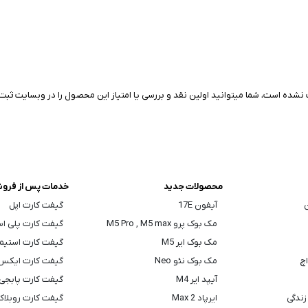
نشده است، شما میتوانید اولین نقد و بررسی یا امتیاز این محصول را در وبسایت ثبت 
محصولات جدید
خدمات پس از فرو
ن
آیفون 17E
گیفت کارت اپل
مک بوک پرو M5 Pro , M5 max
گیفت کارت پلی ا
مک بوک ایر M5
گیفت کارت استیم
اچ
مک بوک نئو Neo
گیفت کارت ایکس
آیپد ایر M4
گیفت کارت پابجی
زندگی
ایرپاد Max 2
گیفت کارت روبلا