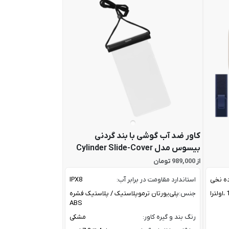
کاور ضد آب گوشی با بند گردنی
بیسوس مدل Cylinder Slide-Cover
از 989,000 تومان
ده نخی
استاندارد مقاومت در برابر آب:
IPX8
جنس:
پلی‌یورتان ترموپلاستیک / پلاستیک فشره
ABS
رنگ بند و گیره کاور:
مشکی