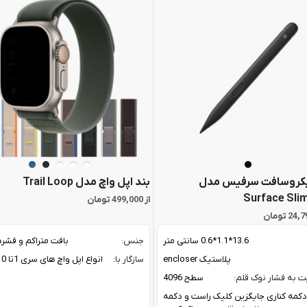
یکروسافت سرفیس مدل
بند اپل واچ مدل Trail Loop
Surface Slim
از 499,000 تومان
13.6*1.1*0.6 سانتی متر
جنس:
بافت متراکم و فشر
پلاستیک encloser
سازگار با:
انواع اپل واچ های سری 1تا 10 ،اولترا
 به فشار نوک قلم:
سطح 4096
دکمه کناری جایگزین کلیک راست و دکمه