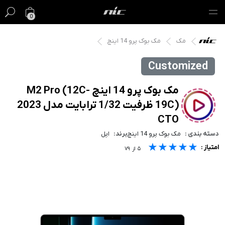
0
مک
مک بوک پرو 14 اینچ
گیفت کارت
Customized
فروش ویژه
مک بوک پرو 14 اینچ M2 Pro (12C-
مک
19C) ظرفیت 1/32 ترابایت مدل 2023
آیفون
CTO
دسته بندی :
مک بوک پرو 14 اینچ
برند:
اپل
آیپد
★★★★★
★★★★★
★★★★★
امتیاز :
۵
از
۷۹
ایرپاد
اپل واچ
لوازم جانبی