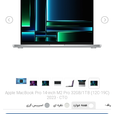
صدا و تصویر
قیمت روز
محصولات کارکرده
تماس با ما
خواندنی ها
Apple MacBook Pro 14-inch M2 Pro 32GB/1TB (12C-19C)
2023 - CTO
همه موارد
نقره ای
اسپیس گری
رنگ :