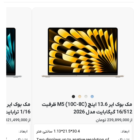
مک بوک ایر 13.6 اینچ M5 (10C-8C) ظرفیت
16/512 گیگابایت مدل 2026
1/16 ترابایت مدل 2026
از 239,899,000 تومان
از 321,499,000 تومان
ابعاد:
30.4*21.5*1.13 سانتی متر
ابعاد:
اشتراک
Two displays up to anative resolution of
اشتراک
n of