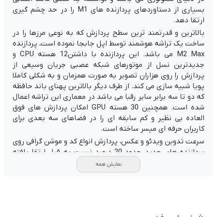
بسیاری از دستاوردهای پردازنده های M1 را در حد چشم گیری
ارتقا دهد.
بالاترین و قدرتمند ترین سطح پردازش که به نوعی مرزها را در
ساخت یک تراشه هوشمند توسط اپل جابجا نموده است، پردازنده
M2 Max می باشد. این پردازنده با داشتن12 هسته CPU و
جدیدترین نسل از موتورهای شبکه عصبی جریان وسیعی از
پردازش را روی هزاران تصویر به صورت همزمان و به شکلی کاملا
پویا شبیه سازی می کند. از طرف دیگر بالاترین پهنای باند حافظه
که دو تا سه برابر سایر رقبا می باشد در معماری این تراشه اعمال
شده است. همچنین 30 هسته GPU امکان پردازش های فوق
العاده بی نظیر و کم سابقه ای را در فضاهای سه بعدی برای
کاربران حرفه ای میسر ساخته است.
سرعت تدوین ویدئو و عکس، پردازش انواع کد و موشن گرافی روی
پردازنده های جدید حدود 20 درصد نسبت به قبل ارتقا یافته
است.
نمایش همه
خنک کننده مک بوک پرو با قابلیت جذب و خنک کردن هوای
محبوس در دستگاه و فرایند هوشمند روشن و خاموش شدن به
صورت کاملا بی صدا تجربه کار فوق العاده ای را برای شما ایجاد
می کند.