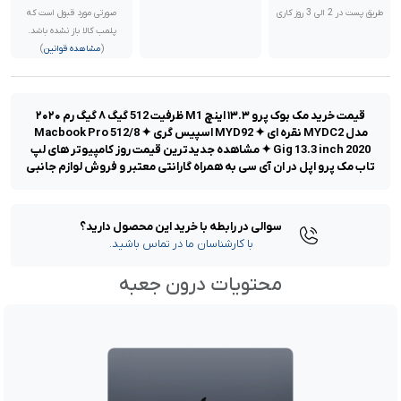
طریق پست در 2 الی 3 روز کاری
صورتی مورد قبول است که
پلمب کالا باز نشده باشد.
(
مشاهده قوانین
)
قیمت خرید مک بوک پرو ۱۳.۳ اینچ M1 ظرفیت 512 گیگ ۸ گیگ رم ۲۰۲۰
مدل MYDC2 نقره ای ✦ MYD92 اسپیس گری ✦ Macbook Pro 512/8
Gig 13.3 inch 2020 ✦ مشاهده جدیدترین قیمت روز کامپیوتر های لپ
تاب مک پرو اپل در ان آی سی به همراه گارانتی معتبر و فروش لوازم جانبی
سوالی در رابطه با خرید این محصول دارید؟
با کارشناسان ما در تماس باشید.
محتویات درون جعبه