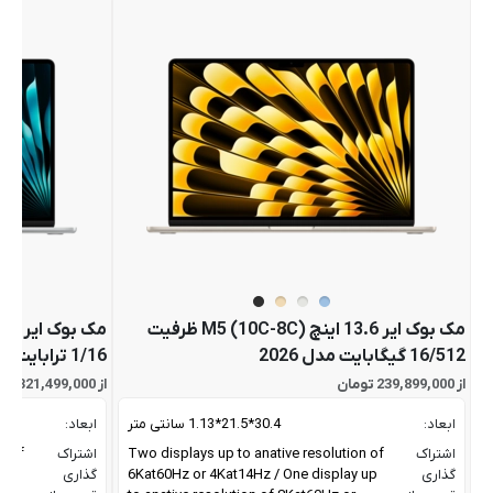
مک بوک ایر 13.6 اینچ M5 (10C-8C) ظرفیت
16/512 گیگابایت مدل 2026
1/16 ترابایت مدل 2026
از 239,899,000 تومان
از 321,499,000 تومان
ابعاد:
30.4*21.5*1.13 سانتی متر
ابعاد:
اشتراک
Two displays up to anative resolution of
اشتراک
n of
گذاری
6Kat60Hz or 4Kat14Hz / One display up
گذاری
 up