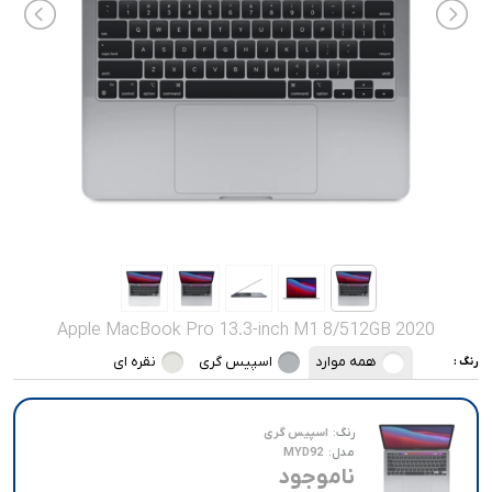
صدا و تصویر
قیمت روز
محصولات کارکرده
تماس با ما
خواندنی ها
Apple MacBook Pro 13.3-inch M1 8/512GB 2020
همه موارد
اسپیس گری
نقره ای
رنگ :
رنگ:
اسپیس گری
مدل:
MYD92
ناموجود