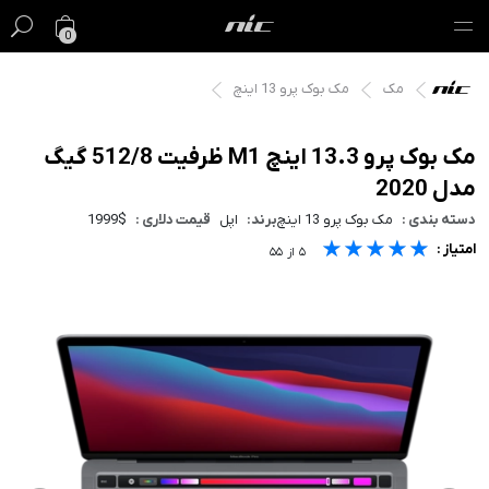
0
مک
مک بوک پرو 13 اینچ
گیفت کارت
فروش ویژه
مک بوک پرو 13.3 اینچ M1 ظرفیت 512/8 گیگ
مدل 2020
مک
دسته بندی :
مک بوک پرو 13 اینچ
برند:
اپل
قیمت دلاری :
1999$
★★★★★
★★★★★
★★★★★
امتیاز :
آیفون
۵
از
۵۵
آیپد
ایرپاد
اپل واچ
لوازم جانبی