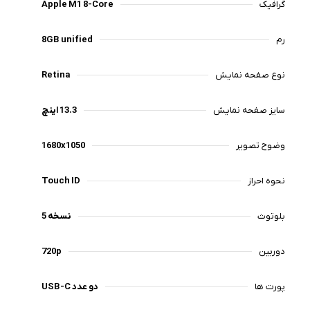
گرافیک
Apple M1 8-Core
رم
8GB unified
نوع صفحه نمایش
Retina
سایز صفحه نمایش
13.3 اینچ
وضوح تصویر
1680x1050
نحوه احراز
Touch ID
بلوتوث
نسخه 5
دوربین
720p
پورت ها
دو عدد USB-C