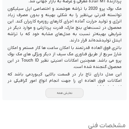
پردازنده M1 آماده معرفی و عرضه به بازار جهانی شد.
مک بوک پرو 2020 با تراشه هوشمند و اختصاصی اپل سیلیکون
توانسته قدرتی بی‌نظیر را به شکلی بهینه و بدون مصرف زیاد
انرژی و تولید حرارت آماده اجرای کارهای روزمره کاربران کند. این
محصول در تست‌های بنچ مارک، قدرت پردازشی و موارد دیگر در
شرایطی بهینه‌تر نسبت به مدل‌های مشابه خود که با تراشه
اینتل تولیدشده‌اند قرار دارند.
باتری فوق العاده قدرتمند با امکان ساعت ها کار مستمر و امکان
شارژ سریع از طریق فناوری مگ سیف از دیگر ویژگی های مک بوک
پرو می باشد. همچنین امکانات امنیتی نظیر Touch ID در این
محصول گنجنده شده است.
این مدل دارای تاچ بار در قسمت بالایی کیبوردمی باشد که
امکانات فوق العاده ای را جهت انجام انواع امور گرافیکی در
اختیار شما قرار می دهد.
نمایش همه
نمایشگر Retina اپل با فناوری تولید بی نظیر خود تصاویر شفاف
و با کیفیت 6K را در اختیار شما قرار می دهد.
درگاه USB-C نسل 3 این محصول امکان انتقال اطلاعات با سرعت
40 GB/s را برای کاربر میسر ساخته و از طریق این درگاه امکان
شارژ باتری نیز وجود دارد.
مشخصات فنی