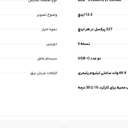
8GB - 3733MHz LPDDR4X
نوع صفحه نمایش
13.3 اینچ
وضوح تصویر
227 پیکسل در هر اینچ
نحوه احراز
نسخه 5
دوربین
دو عدد USB-C
سیستم عامل
49.9 وات ساعتی لیتیوم پلیمری
الزامات جریان برق
برای کارکرد: 10 تا 35 درجه