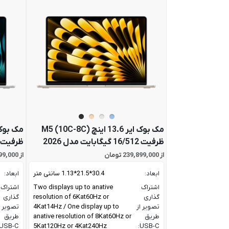
مک بوک ایر 13.6 اینچ M5 (10C-8C)
ظرفیت 16/512 گیگابایت مدل 2026
ظرفیت 1/16 ترابایت مدل 026
از 239,899,000 تومان
از 321,499,000 تومان
ابعاد:
30.4*21.5*1.13 سانتی متر
ابعاد:
اشتراک
Two displays up to anative
اشتراک
گذاری
resolution of 6Kat60Hz or
گذاری
تصویر از
4Kat14Hz / One display up to
تصویر ا
طریق
anative resolution of 8Kat60Hz or
طریق
USB-C:
5Kat120Hz or 4Kat240Hz
USB-C: