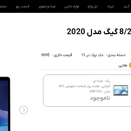
آیپد
ایرپاد
اپل واچ
لوازم جانبی
صدا و تصویر
قیمت روز
محصو
دسته بندی :
مک بوک ایر 13
قیمت دلاری :
899$
طلایی
رنگ:
نقره ای
گارانتی:
هفت روز ضمانت تعویض NIC
مدل:
MWTK2
ناموجود