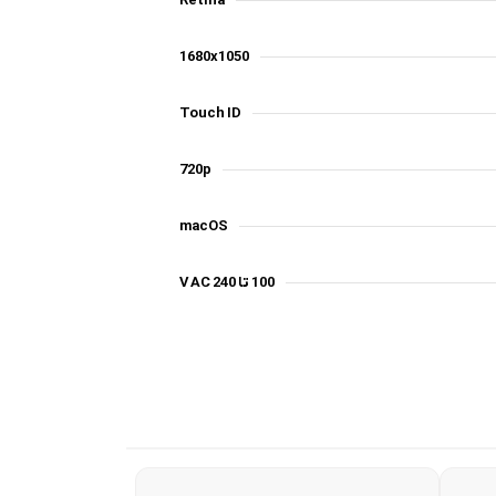
Retina
1680x1050
Touch ID
720p
macOS
100 تا 240 V AC