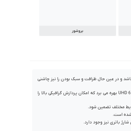
بروشور
اشد و در عین حال ظرافت و سبک بودن را نیز چاشنی
مک بوک ایر مدل سال 2019 علاوه بر بهره گیری از قدرتمند ترین پردازنده Core-i5 اینتل از پردازنده های گرافیکی فوق قوی UHD 617 بهره می برد که امکان پردازش گرافیکی بالا را
ایط مختلف تضمین شود.