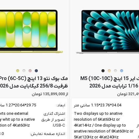
مک بوک ایر 15 اینچ M5 (10C-10C)
مک بوک نئو 13 اینچ 6C-5C
2
ظرفیت 256/8 گیگابایت مدل 2026
از 135,899,000 تومان
34.04*23.76*1.15 سانتی متر
ابعاد:
29.75*20.64*1.27 سانتی متر
Two displays up to anative
اشتراک گذاری
ts one external
resolution of 6Kat60Hz or
تصویر از طریق
y whit up to a native
ز
4Kat14Hz / One display up to
USB-C:
tion of 4Kat60Hz
anative resolution of 8Kat60Hz or
اندازه صفحه نمایش:
13.0 
5Kat120Hz or 4Kat240Hz