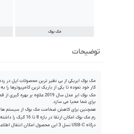
مک بوک
توضیحات
مک بوک ایریکی از بی نظیر ترین محصولات اپل در رد
کار خود نموده تا یکی از باریک ترین کامپیوترها را به 
برای شما محیا می سازد.
همچنین برای کاهش ضخامت مک بوک از سیستم های خن
رم مک بوک امکان ارتقا در بازه 8 تا 16 گیگ را داشته و حافظه داخلی SSD آن در سطوح مختلف 128 GB تا 1TB به بازار عرضه شده است.
درگاه USB-C نسل 3 این محصول امکان انتقال اطلاعات با سرعت 40 GB/s را برای کاربر میسر ساخته و از طریق این درگاه امکان شارژ باتری نیز وجود دارد.