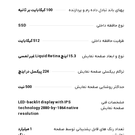
پهنای باند تبادل داده رم و پردازنده
100 گیگابایت بر ثانیه
نوع حافظه داخلی
SSD
ظرفیت حافظه داخلی
512 گیگابایت
نوع و ابعاد صفحه نمایش
15.3 اینچ Liquid Retina غیر لمسی
تراکم پیکسلی صفحه نمایش
224 پیکسل در اینچ
حداکثر روشنایی صفحه نمایش
500 نیت
مشخصات فنی
LED-backlit display with IPS
صفحه نمایش
technology 2880-by-1864 native
resolution
تعداد رنگ های قابل پشتیبانی توسط صفحه
1 میلیارد
نمایش
رنگ