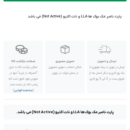
پارت نامبر مک بوک ها LLA و نات اکتیو (Not Active) می باشد.
ارسال و تحویل
تحویل حضوری
ضمانت بازگشت کالا
ارسال در تهران با پیک موتوری تا
امکان انتخاب تحویل حضوری
امکان برگشت کالا با دلیل
یک روز کاری و دیگر استان ها از
در محل شرکت در تهران
"انصراف از خرید" تنها در
طریق پست در 2 الی 3 روز کاری
صورتی مورد قبول است که
پلمب کالا باز نشده باشد.
(
مشاهده قوانین
)
پارت نامبر مک بوک ها LLA و نات اکتیو (Not Active) می باشد.