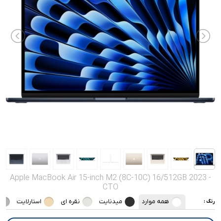
صدا و تصویر
قیمت روز
محصولات کارکرده
تماس با ما
خواندنی ها
Apple MacBook Air 15-inch M2 (8C-10C) 16/512GB 2023 -
CTO
همه موارد
میدنایت
نقره ای
استارلایت
رنگ :