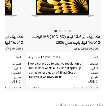
مک بوک ایر 13.6 اینچ M5 (10C-8C) ظرفیت
16/512 گیگابایت مدل 2026
16/512 گیگابایت مدل 2026
از 239,899,000 تومان
از 277,899,000 تومان
ابعاد:
30.4*21.5*1.13 سانتی متر
ابعاد:
اشتراک
Two displays up to anative resolution of
اشتراک
n of
گذاری
6Kat60Hz or 4Kat14Hz / One display up
گذاری
 up
تصویر از
to anative resolution of 8Kat60Hz or
تصویر از
طریق
5Kat120Hz or 4Kat240Hz
طریق
USB-C:
USB-C:
اندازه صفحه نمایش:
13.6 اینچ
اندازه صفحه نم
پهنای باند تبادل داده رم و
153 گیگابایت بر
پهنای باند تبادل 
پردازنده:
ثانیه
پردازنده:
نقد و بررسی محصولات
تعداد هسته موتور عصبی ویژه پردازش هوش
16
تعداد هسته موت