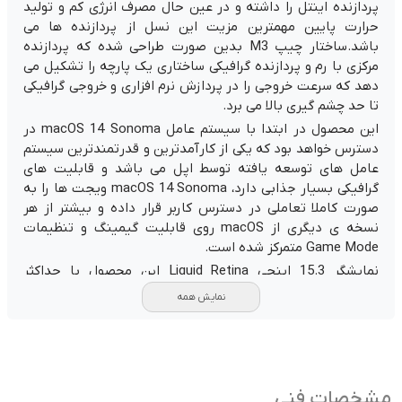
پردازنده اینتل را داشته و در عین حال مصرف انرژی کم و تولید
حرارت پایین مهمترین مزیت این نسل از پردازنده ها می
باشد.ساختار چیپ M3 بدین صورت طراحی شده که پردازنده
مرکزی با رم و پردازنده گرافیکی ساختاری یک پارچه را تشکیل می
دهد که سرعت خروجی را در پردازش نرم افزاری و خروجی گرافیکی
تا حد چشم گیری بالا می برد.
این محصول در ابتدا با سیستم عامل macOS 14 Sonoma در
دسترس خواهد بود که یکی از کارآمدترین و قدرتمندترین سیستم
عامل های توسعه یافته توسط اپل می باشد و قابلیت های
گرافیکی بسیار جذابی دارد، macOS 14 Sonoma ویجت ها را به
صورت کاملا تعاملی در دسترس کاربر قرار داده و بیشتر از هر
نسخه ی دیگری از macOS روی قابلیت گیمینگ و تنظیمات
Game Mode متمرکز شده است.
نمایشگر 15.3 اینچی Liquid Retina این محصول با حداکثر
روشنایی بسيار چشم ربا و حاشیه بسیار باریک 5 میلی متری خود
نمایش همه
امکان لذت بردن از یک نمایشگر زیبا و جذاب XDR را در قالب یک
لپ تاپ فوق سبک فراهم آورده است.
باتری قدرتمند مک بوک ایر امکان شارژدهی 18 ساعته برای
تماشای فیلم را داشته و مجموع وزن دستگاه تنها به 1.46
کیلوگرم می رسد. MacBook Air 15 inch M3 دارای دو پورت
مشخصات فنی