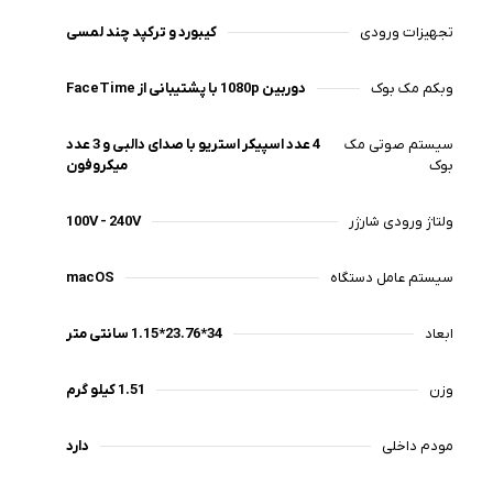
تجهیزات ورودی
کیبورد و ترکپد چند لمسی
وبکم مک بوک
دوربین 1080p با پشتیبانی از FaceTime
سیستم صوتی مک
4 عدد اسپیکر استریو با صدای دالبی و 3 عدد
بوک
میکروفون
ولتاژ ورودی شارژر
100V - 240V
سیستم عامل دستگاه
macOS
ابعاد
34*23.76*1.15 سانتی متر
وزن
1.51 کیلو گرم
مودم داخلی
دارد