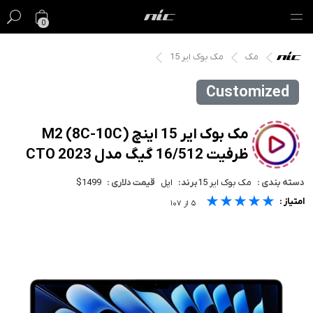
0
مک
مک بوک ایر 15
گیفت کارت
Customized
فروش ویژه
مک
مک بوک ایر 15 اینچ M2 (8C-10C)
ظرفیت 16/512 گیگ مدل 2023 CTO
آیفون
دسته بندی :
مک بوک ایر 15
برند:
اپل
قیمت دلاری :
$1499
آیپد
★★★★★
★★★★★
★★★★★
امتیاز :
۵
از
۱۰۷
ایرپاد
اپل واچ
لوازم جانبی