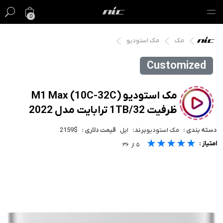
0
مک
مک استودیو
گیفت کارت
Customized
فروش ویژه
مک
مک استودیو M1 Max (10C-32C)
ظرفیت 1TB/32 ترابایت مدل 2022
آیفون
دسته بندی :
مک استودیو
برند:
اپل
قیمت دلاری :
2159$
آیپد
★★★★★
★★★★★
★★★★★
امتیاز :
۵
از
۳۶
ایرپاد
اپل واچ
لوازم جانبی