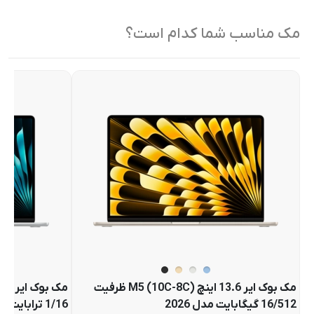
مک مناسب شما کدام است؟
مک بوک ایر 13.6 اینچ M5 (10C-8C) ظرفیت
16/512 گیگابایت مدل 2026
1/16 ترابایت مدل 2026