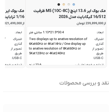
مک بوک ایر 13.6 اینچ M5 (10C-8C) ظرفیت
16/512 گیگابایت مدل 2026
1/16 ترابایت مدل 2026
از 239,899,000 تومان
از 321,499,000 تومان
ابعاد:
30.4*21.5*1.13 سانتی متر
ابعاد:
اشتراک
Two displays up to anative resolution of
اشتراک
n of
گذاری
6Kat60Hz or 4Kat14Hz / One display up
گذاری
 up
تصویر از
to anative resolution of 8Kat60Hz or
تصویر از
طریق
5Kat120Hz or 4Kat240Hz
طریق
USB-C:
USB-C:
اندازه صفحه نمایش:
13.6 اینچ
اندازه صفحه نم
پهنای باند تبادل داده رم و
153 گیگابایت بر
پهنای باند تبادل 
پردازنده:
ثانیه
پردازنده:
نقد و بررسی محصولات
تعداد هسته موتور عصبی ویژه پردازش هوش
16
تعداد هسته موت
مصنوعی:
Core
مصنوعی:
توضیحات تکمیلی
تکنولوژی True Tone / Wide color
توضیحات تکمیل
صفحه نمایش:
(P3) / حداکثر روشنایی 500 نیت
صفحه نمایش:
جنس بدنه:
آلومینیوم
جنس بدنه: