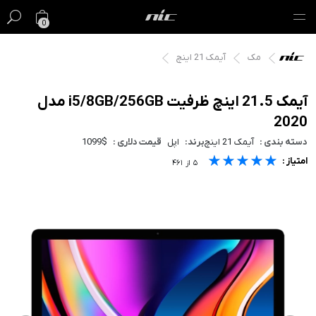
0
مک
آیمک 21 اینچ
گیفت کارت
فروش ویژه
آيمک 21.5 اینچ ظرفیت i5/8GB/256GB مدل
2020
مک
دسته بندی :
آیمک 21 اینچ
برند:
اپل
قیمت دلاری :
1099$
★★★★★
★★★★★
★★★★★
امتیاز :
آیفون
۵
از
۴۶۱
آیپد
ایرپاد
اپل واچ
لوازم جانبی