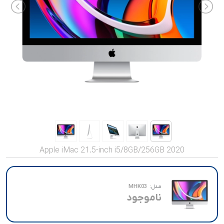
صدا و تصویر
قیمت روز
محصولات کارکرده
تماس با ما
خواندنی ها
Apple iMac 21.5-inch i5/8GB/256GB 2020
مدل:
MHK03
ناموجود