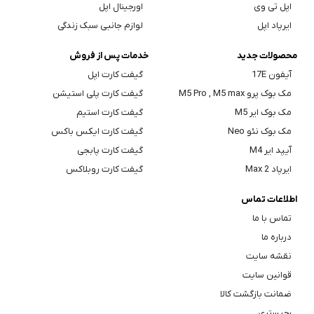
اپل تی وی
اورجینال اپل
ایرپاد اپل
لوازم جانبی سبک زندگی
محصولات جدید
خدمات پس از فروش
آیفون 17E
گیفت کارت اپل
مک بوک پرو M5 Pro , M5 max
گیفت کارت پلی استیشن
مک بوک ایر M5
گیفت کارت استیم
مک بوک نئو Neo
گیفت کارت ایکس باکس
آیپد ایر M4
گیفت کارت پابجی
ایرپاد Max 2
گیفت کارت روبلاکس
اطلاعات تماس
تماس با ما
درباره ما
نقشه سایت
قوانین سایت
ضمانت بازگشت کالا
رجیستری