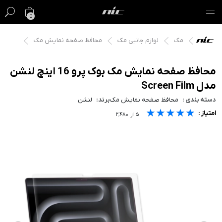
0
مک
لوازم جانبی مک
محافظ صفحه نمایش مک
گیفت کارت
فروش ویژه
محافظ صفحه نمایش مک بوک پرو 16 اینچ لنشن
مدل Screen Film
مک
دسته بندی :
محافظ صفحه نمایش مک
برند:
لنشن
★★★★★
★★★★★
★★★★★
امتیاز :
آیفون
۵
از
۲٬۴۸۰
آیپد
ایرپاد
اپل واچ
لوازم جانبی