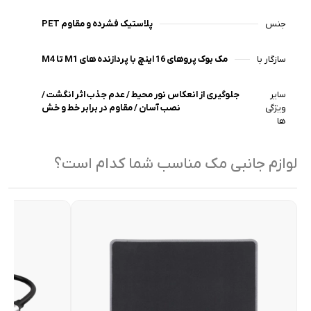
جنس
پلاستیک فشرده و مقاوم PET
سازگار با
مک بوک پروهای 16 اینچ با پردازنده های M1 تا M4
سایر
جلوگیری از انعکاس نور محیط / عدم جذب اثر انگشت /
ویژگی
نصب آسان / مقاوم در برابر خط و خش
ها
لوازم جانبی مک مناسب شما کدام است؟