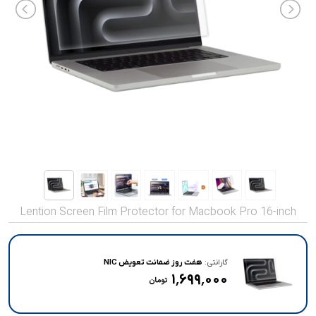
صدا و تصویر
قیمت روز
محصولات کارکرده
تماس با ما
خواندنی ها
Lention Screen Film Protector for Macbook Pro 16-inch
گارانتی:
هفت روز ضمانت تعویض NIC
۱٬۶۹۹٬۰۰۰