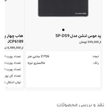
پد موس لنشن مدل SP-DS9
JCP6189
از 599,000 تومان
از 4,989,000 تومان
ابعاد:
26*21 سانتی متر
تعداد پورت HDMI:
رنگ:
خاکستری تیره
تعداد پورت USB-A:
تعداد پورت USB-C PD:
تعداد کل پورت‌ها
توان انتقال شارژ PD:
ساز
گار با:
سازگاری سیستم‌ع
نقد و بررسی محصولات
سایر
قابلیت 