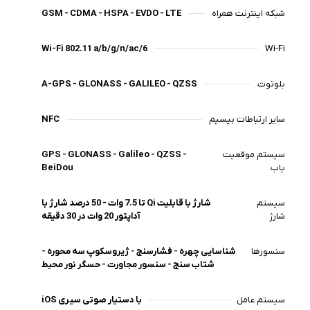
شبکه اینترنت همراه
GSM - CDMA - HSPA - EVDO - LTE
Wi-Fi 802.11 a/b/g/n/ac/6
Wi-Fi
بلوتوث
A-GPS - GLONASS - GALILEO - QZSS
سایر ارتباطات‌ بیسیم
NFC
سیستم موقعیت
GPS - GLONASS - Galileo - QZSS -
یاب
BeiDou
سیستم
شارژ با قابلیت Qi تا 7.5 وات - 50 درصد شارژ با
شارژ
آداپتور 20 وات در 30 دقیقه
سنسورها
شناسایی چهره - فشارسنج - ژیروسکوپ سه محوره -
شتاب سنج - سنسور مجاورت - حسگر نور محیط
سیستم عامل
iOS با دستیار صوتی سیری