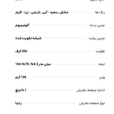
رنگ‌ ها
مشکی ـ سفید - آبی ـ نارنجی - زرد - قرمز
جنس بدنه
آلومینیوم
جنس پشت
شیشه تقویت شده
ظرفیت
256 گیگ
ابعاد
150.9x75.7x8.3 میلی متر
وزن
194 گرم
اندازه صفحه نمایش
6.1 اینچ
نوع صفحه نمایش
رتینا