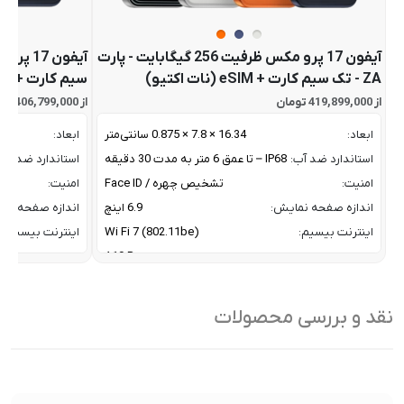
آیفون 17 پرو مکس ظرفیت 256 گیگابایت - پارت
ZA - تک سیم کارت + eSIM (نات اکتیو)
سیم کارت + eSIM (نات اکتیو)
از 419,899,000 تومان
از 406,799,000 تومان
ابعاد:
16.34 × 7.8 × 0.875 سانتی‌متر
ابعاد:
استاندارد ضد آب:
IP68 – تا عمق 6 متر به مدت 30 دقیقه
استاندارد ضد آب:
امنیت:
تشخیص چهره / Face ID
امنیت:
اندازه صفحه نمایش:
6.9 اینچ
اندازه صفحه نم
اینترنت بیسیم:
Wi Fi 7 (802.11be)
اینترنت بیسیم:
پردازنده:
A19 Pro
پردازنده:
پشتیبانی از فرایند شارژ مگ
با توان 25 وات مگ سف
پشتیبانی از فراین
سیف:
Qi 2
سیف:
نقد و بررسی محصولات
تراکم پیکسلی:
460 پیکسل بر اینچ
تراکم پیکسلی:
تعداد هسته CPU:
6 هسته
تعداد هسته CPU: