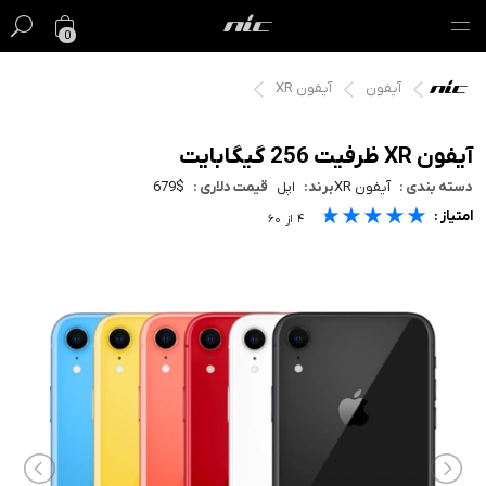
0
آیفون
آیفون XR
گیفت کارت
فروش ویژه
آیفون XR ظرفیت 256 گیگابایت
دسته بندی :
آیفون XR
برند:
اپل
قیمت دلاری :
679$
مک
★★★★★
★★★★★
★★★★★
امتیاز :
۴
از
۶۰
آیفون
آیپد
ایرپاد
اپل واچ
لوازم جانبی