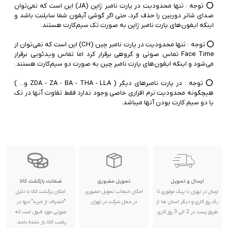
رنگ:
کورال
⭕️ توجه :‌ تنها محدودیت در پارت نامبر ژاپن (JA) این است که نمی‌توان
پارت نامبر:
CH/A | چین | دو سیم کارت
صدای شاتر دوربین را حذف کرد، حتی اگر گوشی آیفون شما سایلنت باشد و
گارانتی:
18 ماه گارانتی شرکتی | رجیستر شده
ناموجود
⭕️ توجه :‌ تنها محدودیت در پارت نامبر چین (CH) این است که نمی‌توان از
Face Time تماس صوتی و گروهی برقرار کرد اما تماس ویدئویی برقرار
رنگ:
قرمز
پارت نامبر:
CH/A | چین | دو سیم کارت
⭕️ توجه :‌ در پارت نامبرهای دیگر ( ZDA - ZA - BA - THA - LLA و... )
گارانتی:
18 ماه گارانتی شرکتی | رجیستر شده
هیچگونه محدودیت نرم افزاری خاصی وجود ندارد فقط تفاوت آنها در تک
ناموجود
یا دو سیم کارت بودن آنها میباشد.
ارسال و تحویل
تحویل حضوری
ضمانت بازگشت کالا
ارسال در تهران با پیک موتوری تا
امکان انتخاب تحویل حضوری
امکان برگشت کالا با دلیل
یک روز کاری و دیگر استان ها از
در محل شرکت در تهران
"انصراف از خرید" تنها در
طریق پست در 2 الی 3 روز کاری
صورتی مورد قبول است که
پلمب کالا باز نشده باشد.