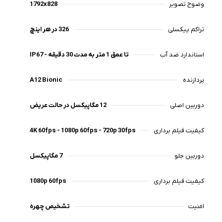
وضوح تصویر
1792x828
تراکم پیکسلی
326 در هر اینچ
استاندارد ضد آب
IP67 - تا عمق 1 متر به مدت 30 دقیقه
پردازنده
A12 Bionic
دوربین اصلی
12 مگاپیکسل در حالت عریض
کیفیت فیلم برداری
4K 60fps - 1080p 60fps - 720p 30fps
دوربین جلو
7 مگاپیکسل
کیفیت فیلم برداری
1080p 60fps
امنیت
تشخیص چهره