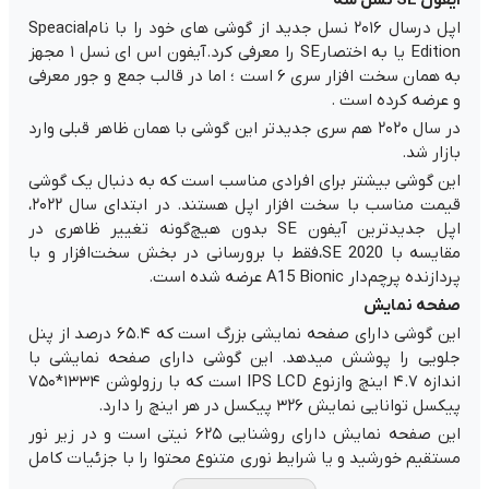
اپل درسال ۲۰۱۶ نسل جدید از گوشی های خود را با نامSpeacial
Edition یا به اختصارSE را معرفی کرد.آیفون اس ای نسل ۱ مجهز
به همان سخت افزار سری ۶ است ؛ اما در قالب جمع و جور معرفی
و عرضه کرده است .
در سال ۲۰۲۰ هم سری جدیدتر این گوشی با همان ظاهر قبلی وارد
بازار شد.
این گوشی بیشتر برای افرادی مناسب است که به دنبال یک گوشی
قیمت مناسب با سخت افزار اپل هستند. در ابتدای سال ۲۰۲۲،
اپل جدیدترین آیفون SE بدون هیچ‌گونه تغییر ظاهری در
مقایسه با SE 2020،فقط با برورسانی در بخش سخت‌افزار و با
پردازنده پرچم‌دار A15 Bionic عرضه شده است.
صفحه نمایش
این گوشی دارای صفحه نمایشی بزرگ است که ۶۵.۴ درصد از پنل
جلویی را پوشش میدهد. این گوشی دارای صفحه نمایشی با
اندازه ۴.۷ اینچ وازنوع IPS LCD است که با رزولوشن ۱۳۳۴*۷۵۰
پیکسل توانایی نمایش ۳۲۶ پیکسل در هر اینچ را دارد.
این صفحه نمایش دارای روشنایی ۶۲۵ نیتی است و در زیر نور
مستقیم خورشید و یا شرایط نوری متنوع محتوا را با جزئیات کامل
نمایش میدهد اما هنگام اجرای دستی حداکثرمیزان این روشنایی