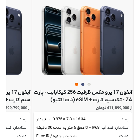
آیفون 17 پرو مکس ظرفیت 256 گیگابایت - پارت
ZA - تک سیم کارت + eSIM (نات اکتیو)
سیم کارت + eSIM (نات اکتیو)
از 411,899,000 تومان
از 399,799,000 تومان
ابعاد:
16.34 × 7.8 × 0.875 سانتی‌متر
ابعاد:
استاندارد ضد آب:
IP68 – تا عمق 6 متر به مدت 30 دقیقه
استاندارد ضد آب:
امنیت:
تشخیص چهره / Face ID
امنیت: