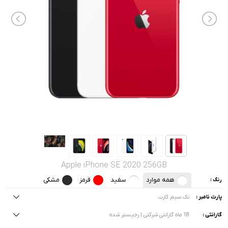
صدا و تصویر
قیمت روز
محصولات کارکرده
تماس با ما
خواندنی ها
Apple iPhone SE 2020 256GB
همه موارد
سفید
قرمز
مشکی
رنگ :
پارت نامبر :
تک سیم کارت
گارانتی :
18 ماه گارانتی شرکتی | رجیستر شده