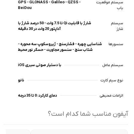
سیستم موقعیت
GPS - GLONASS - Galileo - QZSS -
حدودا در مدت نیم ساعت ۵۰ درصد شارژ میشود.
یاب
BeiDou
سیستم
شارژ با قابلیت Qi تا 7.5 وات - 50 درصد شارژ با
شارژ
آداپتور 20 وات در 30 دقیقه
سنسورها
شناسایی چهره - فشارسنج - ژیروسکوپ سه محوره -
شتاب سنج - سنسور مجاورت - حسگر نور محیط
سیستم عامل
iOS با دستیار صوتی سیری
نوع سیم کارت
نانو
الزامات محیطی
دمای کارکرد: 0 تا 35 درجه
آیفون مناسب شما کدام است؟