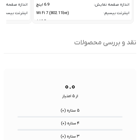
اندازه صفحه نمایش:
6.9 اینچ
اندازه صفحه نم
اینترنت بیسیم:
Wi Fi 7 (802.11be)
اینترنت بیسیم:
پردازنده:
A19 Pro
پردازنده:
پشتیبانی از فرایند شارژ مگ
با توان 25 وات مگ سف
پشتیبانی از فراین
سیف:
Qi 2
سیف:
نقد و بررسی محصولات
تراکم پیکسلی:
460 پیکسل بر اینچ
تراکم پیکسلی:
تعداد هسته CPU:
6 هسته
تعداد هسته CPU:
۰.۰
از ۵ امتیاز
۵ ستاره (
۰
)
۴ ستاره (
۰
)
۳ ستاره (
۰
)