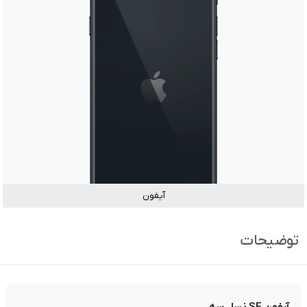
آیفون
توضیحات
آیفون SE نسل سه