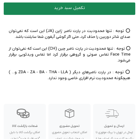
تکمیل سبد خرید
⭕️ توجه :‌ تنها محدودیت در پارت نامبر ژاپن (JA) این است که نمی‌توان
⭕️ توجه :‌ تنها محدودیت در پارت نامبر چین (CH) این است که نمی‌توان از
Face Time تماس صوتی و گروهی برقرار کرد اما تماس ویدئویی برقرار
⭕️ توجه :‌ در پارت نامبرهای دیگر ( ZDA - ZA - BA - THA - LLA و... )
هیچگونه محدودیت نرم افزاری خاصی وجود ندارد.
ارسال و تحویل
تحویل حضوری
ضمانت بازگشت کالا
ارسال در تهران با پیک موتوری تا
امکان انتخاب تحویل حضوری
امکان برگشت کالا با دلیل
یک روز کاری و دیگر استان ها از
در محل شرکت در تهران
"انصراف از خرید" تنها در