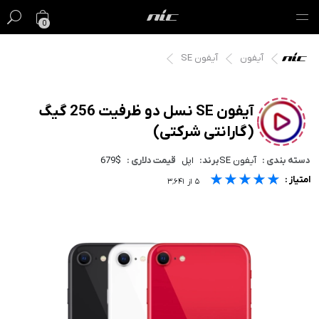
0
آیفون
آیفون SE
گیفت کارت
فروش ویژه
آیفون SE نسل دو ظرفیت 256 گیگ
(گارانتی شرکتی)
مک
دسته بندی :
آیفون SE
برند:
اپل
قیمت دلاری :
679$
آیفون
★★★★★
★★★★★
★★★★★
امتیاز :
۵
از
۳٬۶۴۱
آیپد
ایرپاد
اپل واچ
لوازم جانبی