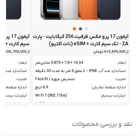
آیفون 17 پرو مکس ظرفیت 256 گیگابایت - پارت
ZA - تک سیم کارت + eSIM (نات اکتیو)
سیم کارت + eSIM (نات اکتیو)
از 419,899,000 تومان
از 406,799,000 تومان
ابعاد:
16.34 × 7.8 × 0.875 سانتی‌متر
ابعاد:
استاندارد ضد آب:
IP68 – تا عمق 6 متر به مدت 30 دقیقه
استاندارد ضد آب:
امنیت:
تشخیص چهره / Face ID
امنیت:
اندازه صفحه نمایش:
6.9 اینچ
اندازه صفحه نم
اینترنت بیسیم:
Wi Fi 7 (802.11be)
اینترنت بیسیم:
پردازنده:
A19 Pro
پردازنده:
پشتیبانی از فرایند شارژ مگ
با توان 25 وات مگ سف
پشتیبانی از فراین
سیف:
Qi 2
سیف:
نقد و بررسی محصولات
تراکم پیکسلی:
460 پیکسل بر اینچ
تراکم پیکسلی:
تعداد هسته CPU:
6 هسته
تعداد هسته CPU: