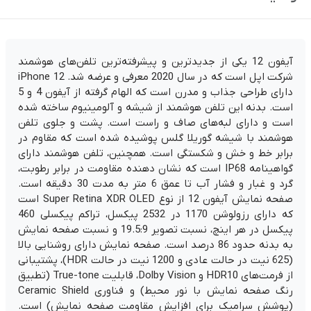
آیفون 12 یکی از جدیدترین و پیشرفته‌ترین تلفن‌های هوشمند
شرکت اپل است که در سال 2020 معرفی و عرضه شد. iPhone 12
دارای طراحی جذاب و مدرن است که الهام گرفته از آیفون 4 و 5
است. بدنه این تلفن هوشمند از شیشه و آلومینیوم ساخته شده
است و دارای لبه‌های صاف و راست است. پشت و جلوی تلفن
هوشمند با شیشه گوریلا گلس پوشیده شده است که مقاوم در
برابر خط و خش و شکستگی است. همچنین، تلفن هوشمند دارای
گواهینامه IP68 است که نشان دهنده مقاومت در برابر رطوبت،
گرد و غبار و فشار آب تا عمق 6 متر به مدت 30 دقیقه است.
صفحه نمایش آیفون 12 از نوع Super Retina XDR OLED است
که دارای رزولوشن 1170 در 2532 پیکسل، تراکم پیکسلی 460
پیکسل در هر اینچ، نسبت تصویر 19.5:9 و نسبت صفحه نمایش
به بدنه حدود 86 درصد است. صفحه نمایش دارای روشنایی بالا
(625 نیت در حالت عادی و 1200 نیت در حالت HDR)، پشتیبانی
از فرمت‌های HDR10 و Dolby Vision، قابلیت True-tone (تطبیق
رنگ صفحه نمایش با نور محیط) و فناوری Ceramic Shield
(پوشش سرامیک برای افزایش مقاومت صفحه نمایش) است.