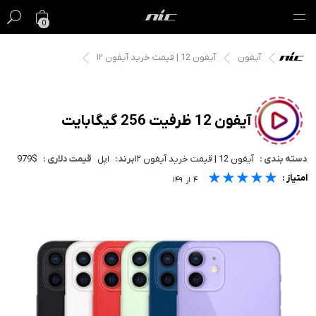
0
آیفون
آیفون 12 | قیمت خرید آیفون ۱۲
گیفت کارت
فروش ویژه
آیفون 12 ظرفیت 256 گیگابایت
مک
دسته بندی :
آیفون 12 | قیمت خرید آیفون ۱۲
برند:
اپل
قیمت دلاری :
979$
آیفون
★★★★★
★★★★★
★★★★★
امتیاز :
۴
از
۱۴۹
آیپد
ایرپاد
اپل واچ
لوازم جانبی