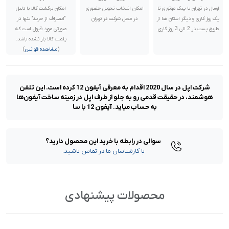
ارسال در تهران با پیک موتوری تا
امکان انتخاب تحویل حضوری
امکان برگشت کالا با دلیل
یک روز کاری و دیگر استان ها از
در محل شرکت در تهران
"انصراف از خرید" تنها در
رنگ:
مشکی
طریق پست در 2 الی 3 روز کاری
صورتی مورد قبول است که
وضعیت اکتیو:
نات اکتیو / فعال نشده
پلمب کالا باز نشده باشد.
پارت نامبر:
تک سیم کارت
(
مشاهده قوانین
)
گارانتی:
18 ماه گارانتی شرکتی | رجیستر شده
ناموجود
شرکت اپل در سال 2020 اقدام به معرفی آیفون 12 کرده است. این تلفن
رنگ:
سفید
هوشمند، در حقیقت قدمی رو به جلو از طرف اپل در زمینه ساخت آیفون‌ها
وضعیت اکتیو:
نات اکتیو / فعال نشده
پارت نامبر:
تک سیم کارت
به حساب میاید. آیفون 12 با سا
گارانتی:
18 ماه گارانتی شرکتی | رجیستر شده
ناموجود
سوالی در رابطه با خرید این محصول دارید؟
با کارشناسان ما در تماس باشید.
رنگ:
آبی
وضعیت اکتیو:
نات اکتیو / فعال نشده
پارت نامبر:
تک سیم کارت
گارانتی:
18 ماه گارانتی شرکتی | رجیستر شده
ناموجود
محصولات پیشنهادی
رنگ:
بنفش
وضعیت اکتیو:
نات اکتیو / فعال نشده