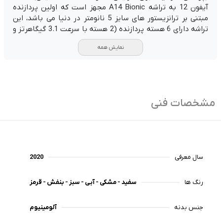
آیفون 12 به تراشه A14 Bionic مجهز است که اولین پردازنده
مبتنی بر ترانزیستور های سایز 5 نانومتر در دنیا می باشد، این
تراشه دارای 6 هسته پردازنده (2 هسته با سرعت 3.1 گیگاهرتز و
4 هسته با سرعت 1.8 گیگاهرتز) و 4 هسته پردازنده گرافیکی
نمایش همه
است. این تراشه قادر به انجام 11 تریلیون عملیات در ثانیه بوده
و نسبت به تراشه A13 Bionic، عملکرد پردازنده 16 درصد و
عملکرد پردازنده گرافیکی 8 درصد بهبود یافته است. iPhone12 در
سه ظرفیت حافظه داخلی 64، 128 و 256 گیگابایت عرضه شده
است. آیفون ۱۲ همچنین دارای پشتیبانی از شبکه‌های GSM،
مشخصات فنی
CDMA، HSPA، EVDO و LTE است. این تلفن هوشمند دارای دو
سیم‌کارت است که یکی از آن‌ها eSIM (سیم‌کارت الکترونیک)
است. همچنین، آیفون ۱۲ دارای فناوری MagSafe است که با
استفاده از این قابلیت امکان شارژ بیسیم با توان شارژ با انواع
استندهای شارژ برای این گوشی فراهم شده است.
سال معرفی
2020
آیفون ۱۲ دارای دوربین پشت دوگانه با رزولوشن 12 مگاپیکسل
رنگ‌ ها
سفید - مشکی - آبی - سبز - بنفش - قرمز
است. دوربین اصلی (Wide) دارای لنز 26 میلی‌متری، فوکوس
خودکار دوال پیکسل، لرزش‌گیر اپتیکال، سایز پیکسل 1.4
میکرومتر و دیافراگم f/1.6 است. دوربین فرعی (Ultra Wide)
جنس بدنه
آلومینیوم
دارای لنز 13 میلی‌متری، پوشش زاویه‌ای 120 درجه، سایز سنسور