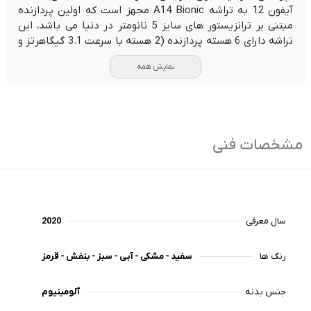
پارت نامبر:
تک سیم کارت
آیفون 12 به تراشه A14 Bionic مجهز است که اولین پردازنده
گارانتی:
18 ماه گارانتی شرکتی | رجیستر شده
مبتنی بر ترانزیستور های سایز 5 نانومتر در دنیا می باشد، این
ناموجود
تراشه دارای 6 هسته پردازنده (2 هسته با سرعت 3.1 گیگاهرتز و
4 هسته با سرعت 1.8 گیگاهرتز) و 4 هسته پردازنده گرافیکی
نمایش همه
است. این تراشه قادر به انجام 11 تریلیون عملیات در ثانیه بوده
و نسبت به تراشه A13 Bionic، عملکرد پردازنده 16 درصد و
عملکرد پردازنده گرافیکی 8 درصد بهبود یافته است. iPhone12 در
سه ظرفیت حافظه داخلی 64، 128 و 256 گیگابایت عرضه شده
است. آیفون ۱۲ همچنین دارای پشتیبانی از شبکه‌های GSM،
مشخصات فنی
CDMA، HSPA، EVDO و LTE است. این تلفن هوشمند دارای دو
سیم‌کارت است که یکی از آن‌ها eSIM (سیم‌کارت الکترونیک)
است. همچنین، آیفون ۱۲ دارای فناوری MagSafe است که با
استفاده از این قابلیت امکان شارژ بیسیم با توان شارژ با انواع
استندهای شارژ برای این گوشی فراهم شده است.
سال معرفی
2020
آیفون ۱۲ دارای دوربین پشت دوگانه با رزولوشن 12 مگاپیکسل
رنگ‌ ها
سفید - مشکی - آبی - سبز - بنفش - قرمز
است. دوربین اصلی (Wide) دارای لنز 26 میلی‌متری، فوکوس
خودکار دوال پیکسل، لرزش‌گیر اپتیکال، سایز پیکسل 1.4
میکرومتر و دیافراگم f/1.6 است. دوربین فرعی (Ultra Wide)
جنس بدنه
آلومینیوم
دارای لنز 13 میلی‌متری، پوشش زاویه‌ای 120 درجه، سایز سنسور