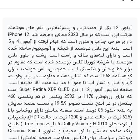
رنگ:
سفید
وضعیت اکتیو:
نات اکتیو / فعال نشده
پارت نامبر:
تک سیم کارت
آیفون 12 یکی از جدیدترین و پیشرفته‌ترین تلفن‌های هوشمند
گارانتی:
18 ماه گارانتی شرکتی | رجیستر شده
شرکت اپل است که در سال 2020 معرفی و عرضه شد. iPhone 12
ناموجود
دارای طراحی جذاب و مدرن است که الهام گرفته از آیفون 4 و 5
است. بدنه این تلفن هوشمند از شیشه و آلومینیوم ساخته شده
رنگ:
آبی
است و دارای لبه‌های صاف و راست است. پشت و جلوی تلفن
وضعیت اکتیو:
نات اکتیو / فعال نشده
هوشمند با شیشه گوریلا گلس پوشیده شده است که مقاوم در
پارت نامبر:
تک سیم کارت
گارانتی:
18 ماه گارانتی شرکتی | رجیستر شده
برابر خط و خش و شکستگی است. همچنین، تلفن هوشمند دارای
ناموجود
گواهینامه IP68 است که نشان دهنده مقاومت در برابر رطوبت،
گرد و غبار و فشار آب تا عمق 6 متر به مدت 30 دقیقه است.
صفحه نمایش آیفون 12 از نوع Super Retina XDR OLED است
رنگ:
بنفش
که دارای رزولوشن 1170 در 2532 پیکسل، تراکم پیکسلی 460
وضعیت اکتیو:
نات اکتیو / فعال نشده
پارت نامبر:
تک سیم کارت
پیکسل در هر اینچ، نسبت تصویر 19.5:9 و نسبت صفحه نمایش
گارانتی:
18 ماه گارانتی شرکتی | رجیستر شده
به بدنه حدود 86 درصد است. صفحه نمایش دارای روشنایی بالا
ناموجود
(625 نیت در حالت عادی و 1200 نیت در حالت HDR)، پشتیبانی
از فرمت‌های HDR10 و Dolby Vision، قابلیت True-tone (تطبیق
رنگ صفحه نمایش با نور محیط) و فناوری Ceramic Shield
رنگ:
سبز
وضعیت اکتیو:
نات اکتیو / فعال نشده
(پوشش سرامیک برای افزایش مقاومت صفحه نمایش) است.