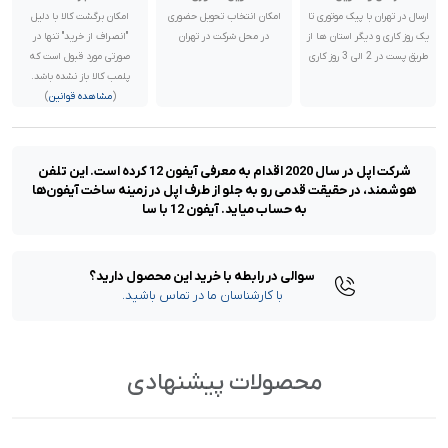
ارسال در تهران با پیک موتوری تا
امکان انتخاب تحویل حضوری
امکان برگشت کالا با دلیل
یک روز کاری و دیگر استان ها از
در محل شرکت در تهران
"انصراف از خرید" تنها در
رنگ:
مشکی
طریق پست در 2 الی 3 روز کاری
صورتی مورد قبول است که
وضعیت اکتیو:
نات اکتیو / فعال نشده
پلمب کالا باز نشده باشد.
پارت نامبر:
CH/A | چین | دو سیم کارت
(
مشاهده قوانین
)
گارانتی:
18 ماه گارانتی شرکتی | رجیستر شده
ناموجود
شرکت اپل در سال 2020 اقدام به معرفی آیفون 12 کرده است. این تلفن
رنگ:
سبز
هوشمند، در حقیقت قدمی رو به جلو از طرف اپل در زمینه ساخت آیفون‌ها
وضعیت اکتیو:
نات اکتیو / فعال نشده
پارت نامبر:
CH/A | چین | دو سیم کارت
به حساب میاید. آیفون 12 با سا
گارانتی:
18 ماه گارانتی شرکتی | رجیستر شده
ناموجود
سوالی در رابطه با خرید این محصول دارید؟
با کارشناسان ما در تماس باشید.
رنگ:
بنفش
وضعیت اکتیو:
نات اکتیو / فعال نشده
پارت نامبر:
CH/A | چین | دو سیم کارت
گارانتی:
18 ماه گارانتی شرکتی | رجیستر شده
ناموجود
محصولات پیشنهادی
رنگ:
پسفیک بلو
وضعیت اکتیو:
نات اکتیو / فعال نشده