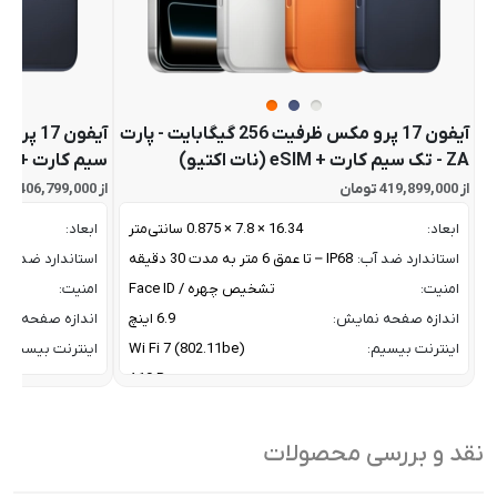
آیفون 17 پرو مکس ظرفیت 256 گیگابایت - پارت
ZA - تک سیم کارت + eSIM (نات اکتیو)
سیم کارت + eSIM (نات اکتیو)
از 419,899,000 تومان
از 406,799,000 تومان
ابعاد:
16.34 × 7.8 × 0.875 سانتی‌متر
ابعاد:
استاندارد ضد آب:
IP68 – تا عمق 6 متر به مدت 30 دقیقه
استاندارد ضد آب:
امنیت:
تشخیص چهره / Face ID
امنیت:
اندازه صفحه نمایش:
6.9 اینچ
اندازه صفحه نم
اینترنت بیسیم:
Wi Fi 7 (802.11be)
اینترنت بیسیم:
پردازنده:
A19 Pro
پردازنده:
پشتیبانی از فرایند شارژ مگ
با توان 25 وات مگ سف
پشتیبانی از فراین
سیف:
Qi 2
سیف:
نقد و بررسی محصولات
تراکم پیکسلی:
460 پیکسل بر اینچ
تراکم پیکسلی:
تعداد هسته CPU:
6 هسته
تعداد هسته CPU: