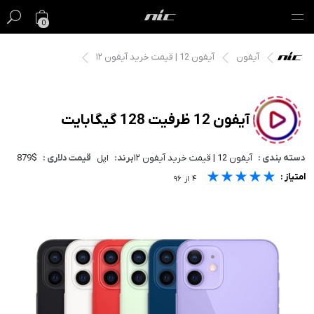
0
آیفون
آیفون 12 | قیمت خرید آیفون ۱۲
گیفت کارت
فروش ویژه
آیفون 12 ظرفیت 128 گیگابایت
مک
دسته بندی :
آیفون 12 | قیمت خرید آیفون ۱۲
برند:
اپل
قیمت دلاری :
879$
آیفون
★★★★★
★★★★★
★★★★★
امتیاز :
۴
از
۹۶
آیپد
ایرپاد
اپل واچ
لوازم جانبی