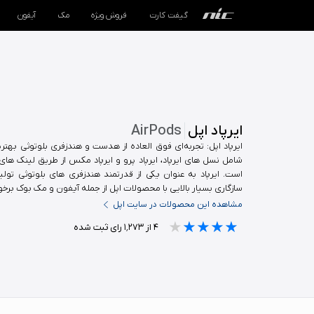
گیفت کارت
فروش ویژه
مک
آیفون
گیفت کارت
فروش ویژه
ایرپاد اپل
AirPods
مک
ایرپاد اپل: تجربه‌ای فوق العاده از هدست و هندزفری بلوتوثی بهتر
شامل نسل های ایرپاد، ایرپاد پرو و ایرپاد مکس از طریق لینک های
آیفون
است. ایرپاد به عنوان یکی از قدرتمند هندزفری های بلوتوثی تول
سازگاری بسیار بالایی با محصولات اپل از جمله آیفون و مک بوک برخو
آیپد
مشاهده این محصولات در سایت اپل
ایرپاد
★★★★★
★★★★★
★★★★★
۴
از
۱٬۲۷۳
رای ثبت شده
اپل واچ
لوازم جانبی