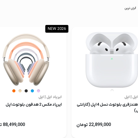
گران ترین
NEW 2026
اپل | اپل
ایرپاد اپل | اپل
ایرپاد هندزفری بلوتوث نسل 4 اپل (گارانتی
ایرپاد مکس 2 هدفون بلوتوث اپل
)
22,899,000 تومان
88,499,000 تومان