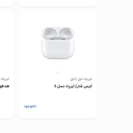
ایرپاد اپل | اپل
ایرپاد 
کیس شارژ ایرپاد نسل 3
هدفون
ناموجود