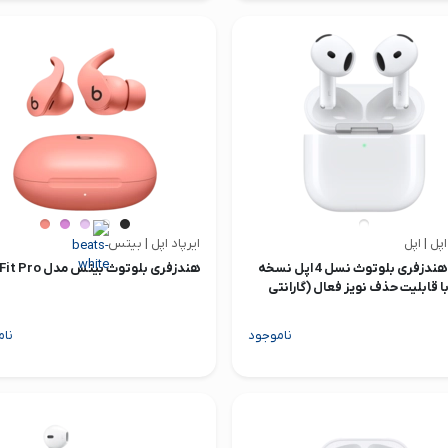
اپل | اپل
ایرپاد اپل | بیتس
ایرپاد هندزفری بلوتوث نسل 4 اپل نسخه
هندزفری بلوتوث بیتس مدل Fit Pro
AN با قابلیت حذف نویز فعال (گارانتی
)
ناموجود
نام