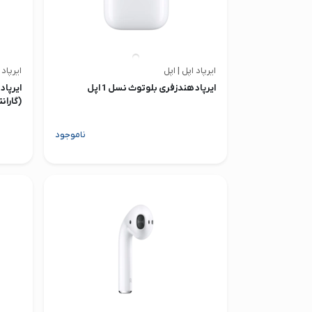
ایرپاد اپل | اپل
ایرپاد 
ایرپاد هندزفری بلوتوث نسل 1 اپل
(گاران
ناموجود