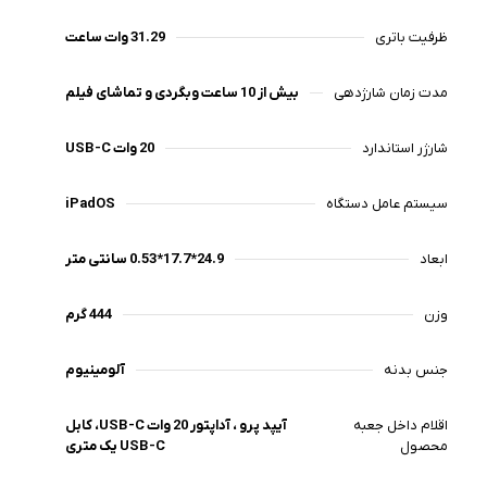
ظرفیت باتری
31.29 وات ساعت
مدت زمان شارژدهی
بیش از 10 ساعت وبگردی و تماشای فیلم
شارژر استاندارد
20 وات USB-C
سیستم عامل دستگاه
iPadOS
ابعاد
24.9*17.7*0.53 سانتی متر
وزن
444 گرم
جنس بدنه
آلومینیوم
اقلام داخل جعبه
آیپد پرو ، آداپتور 20 وات USB-C، کابل
محصول
USB-C یک متری