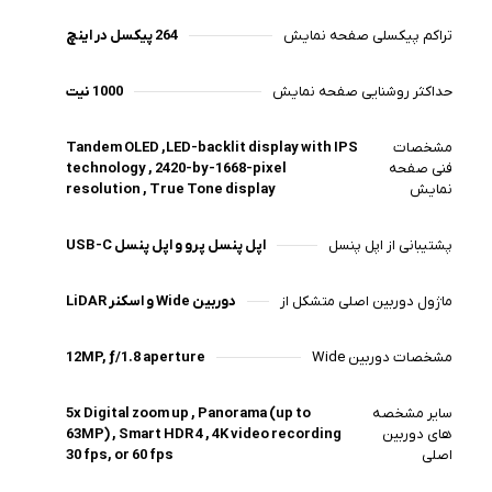
تراکم پیکسلی صفحه نمایش
264 پیکسل در اینچ
حداکثر روشنایی صفحه نمایش
1000 نیت
مشخصات
Tandem OLED ,LED-backlit display with IPS
فنی صفحه
technology , 2420-by-1668-pixel
نمایش
resolution , True Tone display
پشتیبانی از اپل پنسل
اپل پنسل پرو و اپل پنسل USB-C
ماژول دوربین اصلی متشکل از
دوربین Wide و اسکنر LiDAR
مشخصات دوربین Wide
12MP, ƒ/1.8 aperture
سایر مشخصه
5x Digital zoom up , Panorama (up to
های دوربین
63MP) , Smart HDR 4 , 4K video recording
اصلی
30 fps, or 60 fps