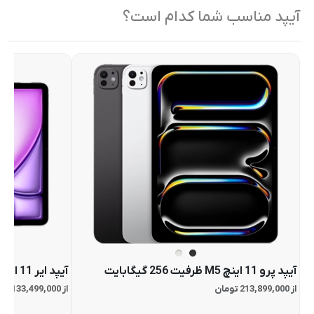
آیپد مناسب شما کدام است؟
آیپد پرو 11 اینچ M5 ظرفیت 256 گیگابایت
آیپد ایر 11 اینچ M4 ظرفیت 128 گیگابایت
از 213,899,000 تومان
از 133,499,000 تومان