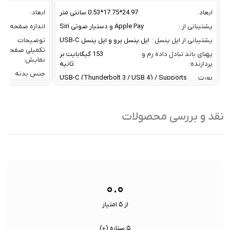
ابعاد:
24.97*17.75*0.53 سانتی متر
ابعاد:
پشتیبانی از :
Apple Pay و دستیار صوتی Siri
اندازه صفحه نم
پشتیبانی از اپل پنسل :
اپل پنسل پرو و اپل پنسل USB-C
توضیحات
تکمیلی صفحه
پهنای باند تبادل داده رم و
153 گیگابایت بر
نمایش:
پردازنده:
ثانیه
جنس بدنه:
پورت
USB-C (Thunderbolt 3 / USB 4) / Supports
ورودی
one external display with up to 6K resolution
حافظه RAM:
دستگاه:
at 60Hz or up to 4k resolution at 120Hz
حافظه داخلی:
تراکم پیکسلی صفحه نمایش:
264 پیکسل در اینچ
نقد و بررسی محصولات
خروجی شارژدهی:
تعداد اسپیکرها و
4 اسپیکر و 4 میکروفون برای ضبط
دقت صفحه
میکروفون:
صدا در جهت های مختلف
نمایش:
تعداد هسته CPU:
9 Core
دوربین اصلی:
تعداد هسته پردازنده گرافیکی GPU:
10 Core
۰.۰
از ۵ امتیاز
۵ ستاره (
۰
)