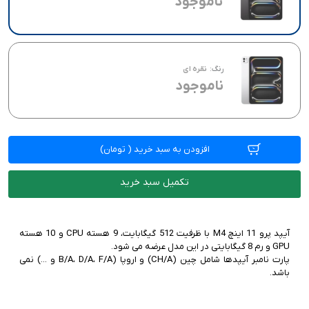
ناموجود
رنگ:
نقره ای
ناموجود
افزودن به سبد خرید
(
تومان)
تکمیل سبد خرید
آیپد پرو 11 اینچ M4 با ظرفیت 512 گیگابایت، 9 هسته CPU و 10 هسته
پارت نامبر آیپدها شامل چین (CH/A) و اروپا (‌‌B/A، D/A، F/A و ...) نمی
باشد.