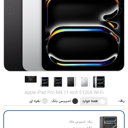
صدا و تصویر
قیمت روز
محصولات کارکرده
تماس با ما
خواندنی ها
Apple iPad Pro M4 11-inch 512GB Wi-Fi
همه موارد
اسپیس بلک
نقره ای
رنگ :
رنگ:
اسپیس بلک