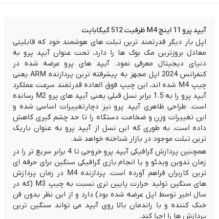
آیپد پرو 11 اینچ M4 ظرفیت 512 گیگابایت
اپل
بار دیگر قدرتمند ترین تبلت های هوشمند خود که قابلیتی
معادل بروزترین مک بوک ها را دارد، تحت عنوان آیپد پرو به
دنیای دیجیتال معرفی نمود. آيپد های پرو عرضه شده در
کنفرانس 2024 اپل مجهز به پیشرفته ترین پردازنده ARM یعنی
چیپ M4 شده اند، این چیپ فوق العاده قدرتمند سرعت عملکرد
آیپد پرو را به 1.5 برابر نسل قبلی یعنی آیپد های پرو M2 رسانده
است. طراحی ظاهری آیپد پرو نیز دچارتغییرات اساسی شده و
این تغییرات وزن و ضخامت دستگاه را تا حد چشم گیری کاهش
داده است، به طوری که این نسل از آیپد پرو به عنوان باریک
ترین تبلت موجود در بازار شناخته خواهد شد.
همچنین پردازش گرافیکی آیپد پرو خروجی تا 4 برابر سریع تر را در
زمان تدوین ویدئو و یا انجام بازی گرافیکی سنگین برای حرفه ای
ترین کاربران فراهم آورده است. پردازنده M4 در زمان پردازش
های سنگین تولید حرارت پایین تری نسبت به چیپ M3 (که در
سال اخیر توسط اپل عرضه شده بود) دارد و از این نظر بدون فن
خنک کننده و با راندمان بالا روی آیپد می تواند سنگین ترین
پردازش ها را اجرا کند.