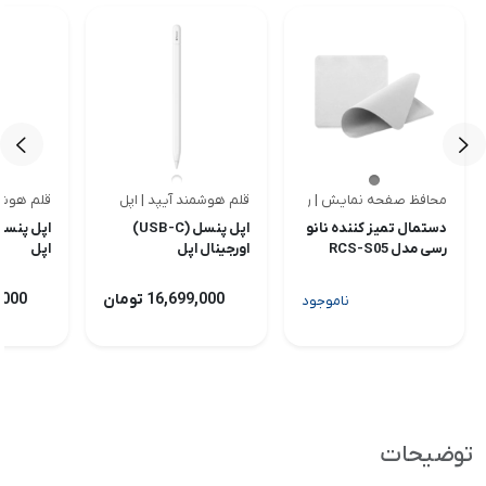
محافظ صفحه نمایش | رسی
قلم هوشمند آیپد | اپل
قلم هوشمن
<
<
دستمال تمیز کننده نانو
اپل پنسل (USB-C)
اپل پنسل 
رسی مدل RCS-S05
اورجینال اپل
اپل
16,699,000 تومان
99,000
ناموجود
توضیحات