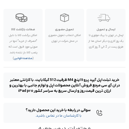
ارسال و تحویل
تحویل حضوری
ضمانت بازگشت کالا
ارسال در تهران با پیک موتوری تا
امکان انتخاب تحویل حضوری
امکان برگشت کالا با دلیل
یک روز کاری و دیگر استان ها از
در محل شرکت در تهران
"انصراف از خرید" تنها در
طریق پست در 2 الی 3 روز کاری
صورتی مورد قبول است که
پلمب کالا باز نشده باشد.
(
مشاهده قوانین
)
خرید تبلت اپل آیپد پرو ۱۱ اینچ M4 ظرفیت 512 گیگابایت. با گارانتی معتبر
در ان آی سی مرجع فروش آنلاین محصولات اپل و لوازم جانبی با بهترین و
ارزان ترین قیمت روز و ارسال سریع به سراسر کشور iPad pro
سوالی در رابطه با خرید این محصول دارید؟
با کارشناسان ما در تماس باشید.
محتویات درون جعبه