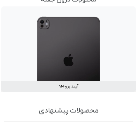
آیپد پرو M4
محصولات پیشنهادی