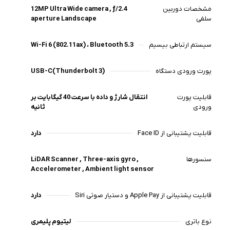
مشخصات دوربین
12MP Ultra Wide camera , ƒ/2.4
سلفی
aperture Landscape
سیستم ارتباطی بیسیم
Wi-Fi 6 (802.11ax) ، Bluetooth 5.3
پورت ورودی دستگاه
USB-C(Thunderbolt 3)
قابلیت پورت
انتقال شارژ و داده با سرعت 40 گیگابایت بر
ورودی
ثانیه
قابلیت پشتیبانی از Face ID
دارد
سنسورها
LiDAR Scanner , Three-axis gyro ,
Accelerometer , Ambient light sensor
قابلیت پشتیبانی از Apple Pay و دستیار صوتی Siri
دارد
نوع باتری
لیتیوم پلیمری