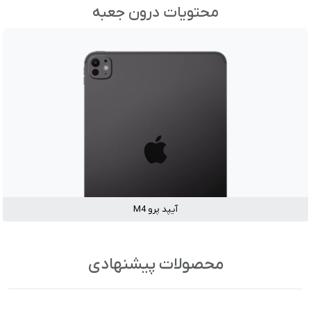
محتویات درون جعبه
آیپد پرو M4
محصولات پیشنهادی