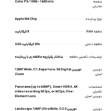
صفحه
Color P3 / 1000 – 1600 nits
نمایش
نوع پردازنده
Apple M4 Chip
حافظه RAM
8 گیگابایت
حافظه داخلی
256 گیگابایت SSD
توضیحات تکمیلی حافظه
ساختار یکپارچه حافظه رم با پردازنده
دوربین
دوربین 12MP Wide، f/1.8 aperture، 5X Digital
اصلی
Zoom
مشخصات
Panorama (up to 63MP) , Smart HDR 4 ، 4K
تکمیلی
video recording 30 fps, or 60 fps، Five-
دوربین اصلی
Element Lens
دوربین
دوربین Landscape 12MP Ultra Wide، f/2.0