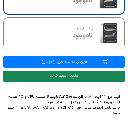
ناموجود
رنگ:
نقره ای
ناموجود
افزودن به سبد خرید
(
تومان)
تکمیل سبد خرید
آیپد پرو 11 اینچ M4 با ظرفیت 256 گیگابایت، 9 هسته CPU و 10 هسته
پارت نامبر آیپدها شامل چین (CH/A) و اروپا (‌‌B/A، D/A، F/A و ...) نمی
باشد.