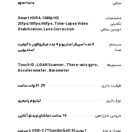
سلفی
aperture
مشخصات
Smart HDR 4، 1080p HD
تکمیلی
25fps/30fps/60fps، Time-Lapse Video
دوربین سلفی
Stabilization، Lens Correction
سیستم
4 عدد اسپیکر استریو و 4 عدد میکروفون با کیفیت
صدا
استدیویی
سنسورها
Touch ID ، LiDAR Scanner ، There-axis gyro ،
Accelerometer ، ‌Barometer
ظرفیت باتری
31.29 وات ساعت
نوع باتری
لیتیوم پلیمری
خروجی شارژدهی
10 ساعت تماشای ویدئو آنلاین
تعداد و نوع
1 پورت USB-C (Thunderbolt 3) با سرعت