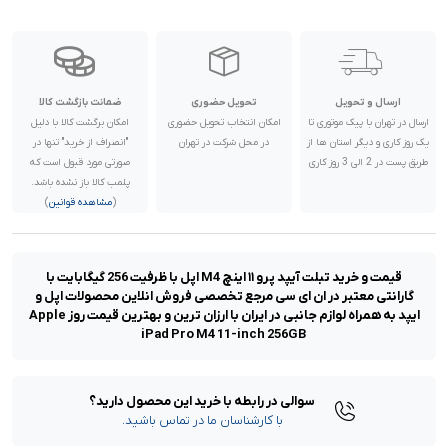
ارسال و تحویل
تحویل حضوری
ضمانت بازگشت کالا
ارسال در تهران با پیک موتوری تا
امکان انتخاب تحویل حضوری
امکان برگشت کالا با دلیل
یک روز کاری و دیگر استان ها از
در محل شرکت در تهران
"انصراف از خرید" تنها در
طریق پست در 2 الی 3 روز کاری
صورتی مورد قبول است که
پلمب کالا باز نشده باشد.
(
مشاهده قوانین
)
قیمت و خرید تبلت آیپد پرو ۱۱ اینچ M4 اپل با ظرفیت 256 گیگابایت با
گارانتی معتبر در ان ای سی مرجع تخصصی فروش انلاین محصولات اپل و
ایپد به همراه لوازم جانبی در ایران با ارزان ترین و بهترین قیمت روز Apple
iPad Pro M4 11-inch 256GB
سوالی در رابطه با خرید این محصول دارید؟
با کارشناسان ما در تماس باشید.