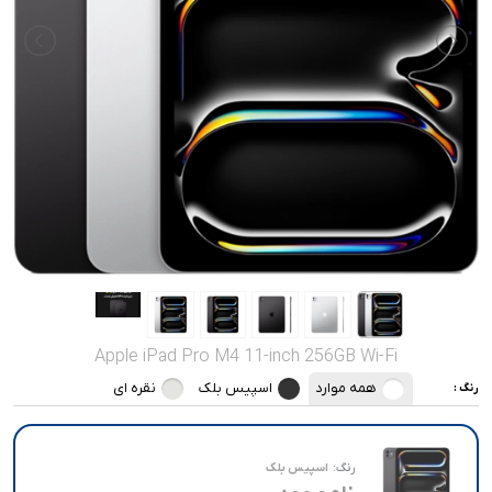
صدا و تصویر
قیمت روز
محصولات کارکرده
تماس با ما
خواندنی ها
Apple iPad Pro M4 11-inch 256GB Wi-Fi
همه موارد
اسپیس بلک
نقره ای
رنگ :
رنگ:
اسپیس بلک