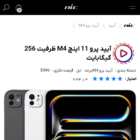
0
آیپد
آیپد پرو M4
گیفت کارت
فروش ویژه
آیپد پرو 11 اینچ M4 ظرفیت 256
گیگابایت
مک
دسته بندی :
آیپد پرو M4
برند:
اپل
قیمت دلاری :
$999
آیفون
★★★★★
★★★★★
★★★★★
امتیاز :
۴
از
۳٬۶۹۴
آیپد
ایرپاد
اپل واچ
لوازم جانبی