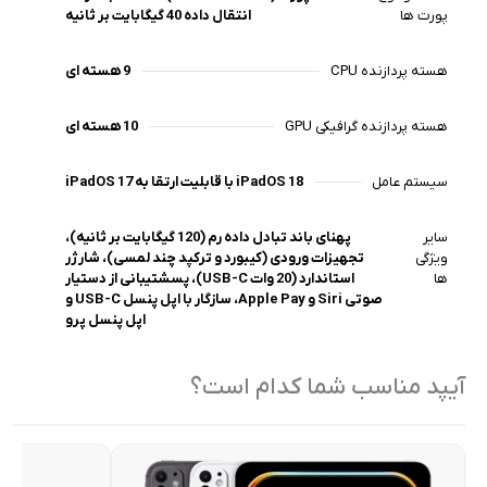
پورت ها
انتقال داده 40 گیگابایت بر ثانیه
هسته پردازنده CPU
9 هسته ای
هسته پردازنده گرافیکی GPU
10 هسته ای
سیستم عامل
iPadOS 17 با قابلیت ارتقا به iPadOS 18
سایر
پهنای باند تبادل داده رم (120 گیگابایت بر ثانیه)،
ویژگی
تجهیزات ورودی (کیبورد و ترکپد چند لمسی)، شارژر
ها
استاندارد (20 وات USB-C)، پسشتیبانی از دستیار
صوتی Siri و Apple Pay، سازگار با اپل پنسل USB-C و
اپل پنسل پرو
آیپد مناسب شما کدام است؟