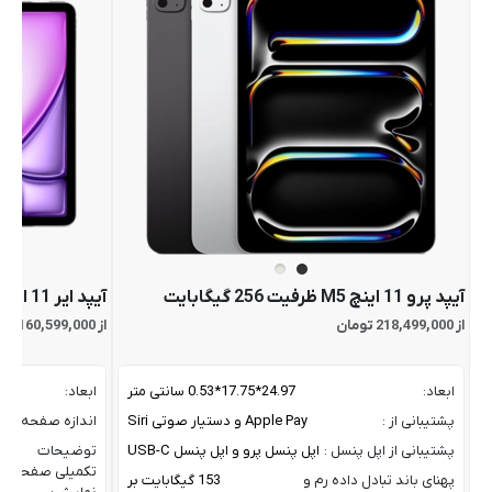
آیپد پرو 11 اینچ M5 ظرفیت 256 گیگابایت
آیپد ایر 11 اینچ M4 ظرفیت 256 گیگابایت
از 218,499,000 تومان
از 160,599,000 تومان
ابعاد:
24.97*17.75*0.53 سانتی متر
ابعاد:
پشتیبانی از :
Apple Pay و دستیار صوتی Siri
اندازه صفحه نم
پشتیبانی از اپل پنسل :
اپل پنسل پرو و اپل پنسل USB-C
توضیحات
تکمیلی صفحه
پهنای باند تبادل داده رم و
153 گیگابایت بر