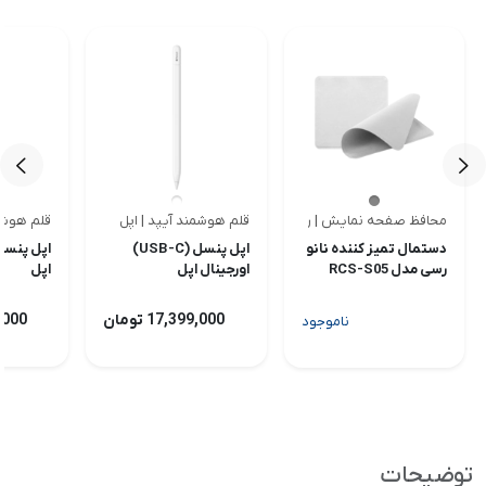
محافظ صفحه نمایش | رسی
قلم هوشمند آیپد | اپل
قلم هوشمن
<
<
دستمال تمیز کننده نانو
اپل پنسل (USB-C)
اپل پنسل 
رسی مدل RCS-S05
اورجینال اپل
اپل
17,399,000 تومان
99,000
ناموجود
توضیحات