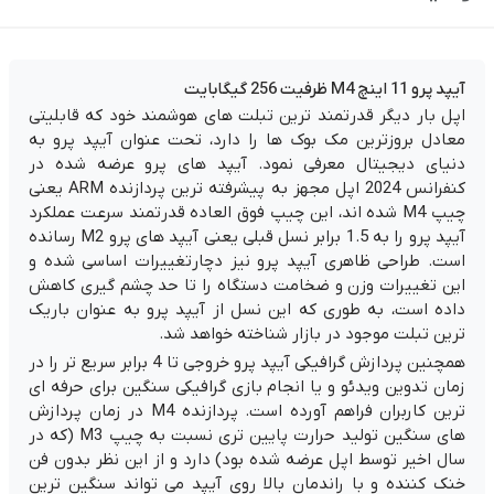
آیپد پرو 11 اینچ M4 ظرفیت 256 گیگابایت
اپل بار دیگر قدرتمند ترین تبلت های هوشمند خود که قابلیتی
معادل بروزترین مک بوک ها را دارد، تحت عنوان آیپد پرو به
دنیای دیجیتال معرفی نمود. آيپد های پرو عرضه شده در
کنفرانس 2024 اپل مجهز به پیشرفته ترین پردازنده ARM یعنی
چیپ M4 شده اند، این چیپ فوق العاده قدرتمند سرعت عملکرد
آیپد پرو را به 1.5 برابر نسل قبلی یعنی آیپد های پرو M2 رسانده
است. طراحی ظاهری آیپد پرو نیز دچارتغییرات اساسی شده و
این تغییرات وزن و ضخامت دستگاه را تا حد چشم گیری کاهش
داده است، به طوری که این نسل از آیپد پرو به عنوان باریک
ترین تبلت موجود در بازار شناخته خواهد شد.
همچنین پردازش گرافیکی آیپد پرو خروجی تا 4 برابر سریع تر را در
زمان تدوین ویدئو و یا انجام بازی گرافیکی سنگین برای حرفه ای
ترین کاربران فراهم آورده است. پردازنده M4 در زمان پردازش
های سنگین تولید حرارت پایین تری نسبت به چیپ M3 (که در
سال اخیر توسط اپل عرضه شده بود) دارد و از این نظر بدون فن
خنک کننده و با راندمان بالا روی آیپد می تواند سنگین ترین