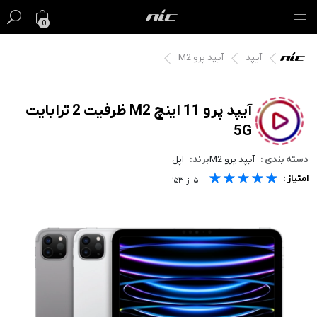
0
آیپد
آیپد پرو M2
گیفت کارت
فروش ویژه
آیپد پرو 11 اینچ M2 ظرفیت 2 ترابایت
5G
مک
دسته بندی :
آیپد پرو M2
برند:
اپل
آیفون
★★★★★
★★★★★
★★★★★
امتیاز :
۵
از
۱۵۳
آیپد
ایرپاد
اپل واچ
لوازم جانبی