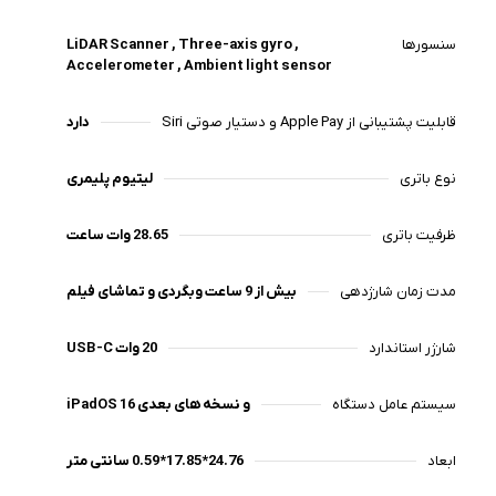
سنسورها
LiDAR Scanner , Three-axis gyro ,
Accelerometer , Ambient light sensor
قابلیت پشتیبانی از Apple Pay و دستیار صوتی Siri
دارد
نوع باتری
لیتیوم پلیمری
ظرفیت باتری
28.65 وات ساعت
مدت زمان شارژدهی
بیش از 9 ساعت وبگردی و تماشای فیلم
شارژر استاندارد
20 وات USB-C
سیستم عامل دستگاه
iPadOS 16 و نسخه های بعدی
ابعاد
24.76*17.85*0.59 سانتی متر