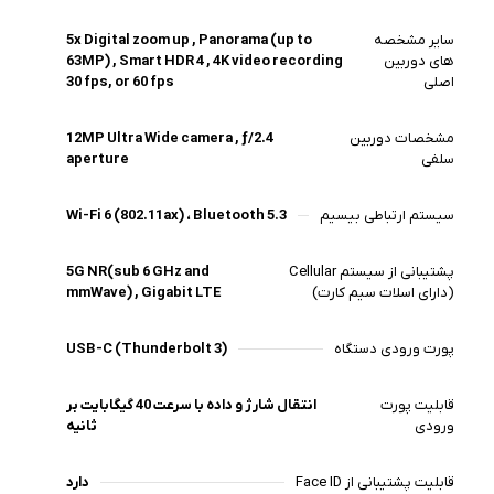
سایر مشخصه
5x Digital zoom up , Panorama (up to
های دوربین
63MP) , Smart HDR 4 , 4K video recording
اصلی
30 fps, or 60 fps
مشخصات دوربین
12MP Ultra Wide camera , ƒ/2.4
سلفی
aperture
سیستم ارتباطی بیسیم
Wi-Fi 6 (802.11ax) ، Bluetooth 5.3
پشتیبانی از سیستم Cellular
5G NR(sub 6 GHz and
(دارای اسلات سیم کارت)
mmWave) , Gigabit LTE
پورت ورودی دستگاه
USB-C (Thunderbolt 3)
قابلیت پورت
انتقال شارژ و داده با سرعت 40 گیگابایت بر
ورودی
ثانیه
قابلیت پشتیبانی از Face ID
دارد