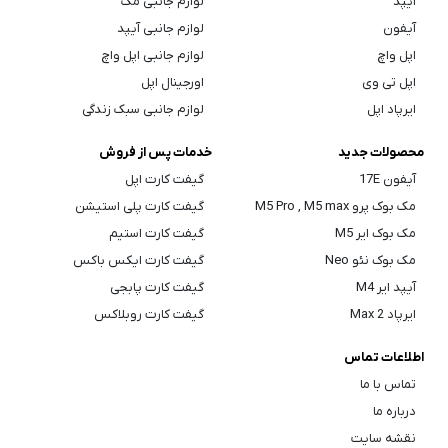
آیپد
لوازم جانبی مک
آیفون
لوازم جانبی آیپد
اپل واچ
لوازم جانبی اپل واچ
اپل تی وی
اورجینال اپل
ایرپاد اپل
لوازم جانبی سبک زندگی
محصولات جدید
خدمات پس از فروش
آیفون 17E
گیفت کارت اپل
مک بوک پرو M5 Pro , M5 max
گیفت کارت پلی استیشن
مک بوک ایر M5
گیفت کارت استیم
مک بوک نئو Neo
گیفت کارت ایکس باکس
آیپد ایر M4
گیفت کارت پابجی
ایرپاد Max 2
گیفت کارت روبلاکس
اطلاعات تماس
تماس با ما
درباره ما
نقشه سایت