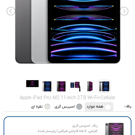
صدا و تصویر
قیمت روز
محصولات کارکرده
تماس با ما
خواندنی ها
Apple iPad Pro M2 11-inch 2TB Wi-Fi+Cellular
همه موارد
اسپیس گری
نقره ای
رنگ :
رنگ:
اسپیس گری
گارانتی:
6 ماه گارانتی شرکتی | رجیستر شده