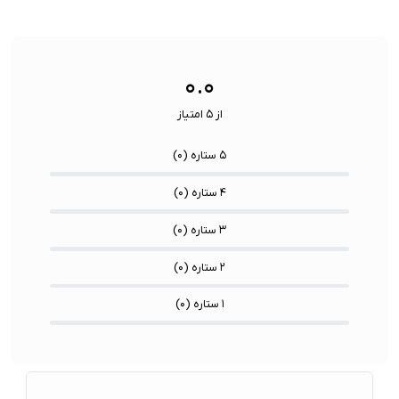
نمایش:
تعداد هسته CPU:
9 Core
دوربین اصلی:
تعداد هسته پردازنده گرافیکی GPU:
10 Core
۰.۰
از ۵ امتیاز
۵ ستاره (
۰
)
۴ ستاره (
۰
)
۳ ستاره (
۰
)
۲ ستاره (
۰
)
۱ ستاره (
۰
)