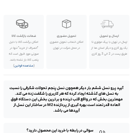
ارسال و تحویل
تحویل حضوری
ضمانت بازگشت کالا
ارسال در تهران با پیک موتوری تا
امکان انتخاب تحویل حضوری
امکان برگشت کالا با دلیل
یک روز کاری و دیگر استان ها از
در محل شرکت در تهران
"انصراف از خرید" تنها در
طریق پست در 2 الی 3 روز کاری
صورتی مورد قبول است که
پلمب کالا باز نشده باشد.
(
مشاهده قوانین
)
آیپد پرو نسل ششم بار دیگر همچون نسل پنجم تحولات شگرفی را نسبت
به نسل های گذشته ایجاد کرده که هر کاربری را شگفت زده می کند.
مهمترین بخش که در واقع قلب تپنده و برترین بخش این دستگاه فوق
العاده قدرتمند است بهره گیری از پردازنده M2 در ساختار این نسل از
آیپدها می باشد.
سوالی در رابطه با خرید این محصول دارید؟