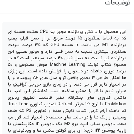
توضیحات
این محصول با داشتن پردازنده مجهز به
CPU هشت هسته ای
که به لحاظ عملکردی ۱۵ درصد سریع تر از نسل قبلی یعنی
پردازنده M1 می باشد، ۱۰ هسته GPU که ۳۵ درصد سرعت
عملکردی بیشتری نسبت به نسل قبلی دارد و موتور عصبی این
پردازنده نیز نسبت به نسل قبلی ۴۰ درصد سریعتر است که در
مجموع شتاب فرایند Machine Learning هوش مصنوعی و ۵۰
درصد میزان حافظه در دسترس را افزایش داده است. این ویژگی
ها امکان طراحی ۳ بعدی واقعی تر و مدل های AR پیچیده تر را
در اختیار کاربر قرار می دهد و در زمان بازی خروجی گرافیکی با
میزان فریم بالاتر را ممکن ساخته است. نمایشگر این آیپد با
داشتن فناوری های پیشرفته نظیر قابلیت تطبیق پذیری
ProMotion با نرخ ۱۲۰ هرتز Refresh تصویر، فناوری True Tone
که باعث آرام کردن شدت تابش شده و فناوری P3 که طیف
وسیعی از رنگ ها را در حالت های مختلف در اختیار شما قرار می
دهد. دوربین سلفی آیپد پرو M2 یک دوربین ۱۲ مگاپیکسلی با
زاویه پوشش ۱۲۲ درجه ای برای گرفتن عکس ها و ویدئوهای با