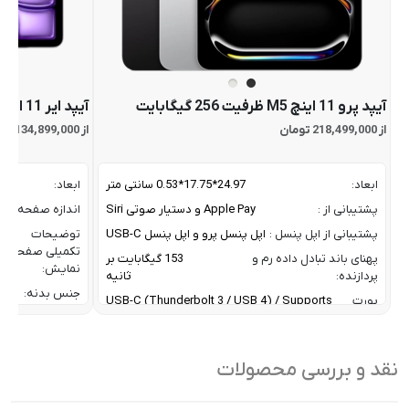
آیپد پرو 11 اینچ M5 ظرفیت 256 گیگابایت
آیپد ایر 11 اینچ M4 ظرفیت 128 گیگابایت
از 218,499,000 تومان
از 134,899,000 تومان
ابعاد:
24.97*17.75*0.53 سانتی متر
ابعاد:
پشتیبانی از :
Apple Pay و دستیار صوتی Siri
اندازه صفحه نم
پشتیبانی از اپل پنسل :
اپل پنسل پرو و اپل پنسل USB-C
توضیحات
تکمیلی صفحه
پهنای باند تبادل داده رم و
153 گیگابایت بر
نمایش:
پردازنده:
ثانیه
جنس بدنه:
پورت
USB-C (Thunderbolt 3 / USB 4) / Supports
ورودی
one external display with up to 6K resolution
حافظه RAM:
دستگاه:
at 60Hz or up to 4k resolution at 120Hz
حافظه داخلی:
تراکم پیکسلی صفحه نمایش:
264 پیکسل در اینچ
نقد و بررسی محصولات
خروجی شارژدهی:
تعداد اسپیکرها و
4 اسپیکر و 4 میکروفون برای ضبط
دقت صفحه
میکروفون:
صدا در جهت های مختلف