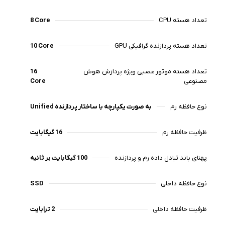
است. این محصول ویژگی های بسیار منحصر به فردی را به قلم
هوشمند خود افزوده و آن امکان تشخیص میزان هاور است که
تعداد هسته CPU
8 Core
آن را به یک وسیله موثر در طراحی تبدیل می کند. این ویژگی به
دلیل استفاده از گیرنده های الکترومغناطیسی به کار رفته در زیر
نمایشگر است که تا فاصله ۱۲ میلی متری سطح می توانند سیگنال
تعداد هسته پردازنده گرافیکی GPU
10 Core
های ارسالی از قلم را حس کنند و وضعیت قلم را در شرایط
مختلف تشخیص دهند.
تعداد هسته موتور عصبی ویژه پردازش هوش
16
مصنوعی
Core
نوع حافظه رم
Unified به صورت یکپارچه با ساختار پردازنده
ظرفیت حافظه رم
16 گیگابایت
پهنای باند تبادل داده رم و پردازنده
100 گیگابایت بر ثانیه
نوع حافظه داخلی
SSD
ظرفیت حافظه داخلی
2 ترابایت