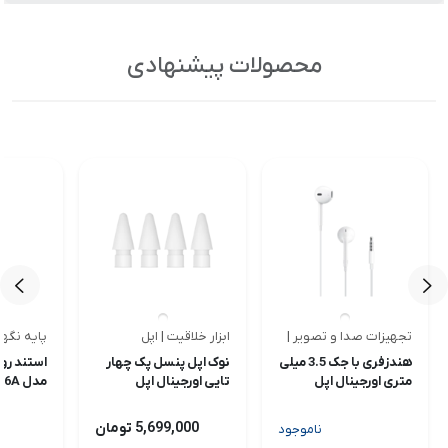
محصولات پیشنهادی
تجهیزات صدا و تصویر | اپل
ابزار خلاقیت | اپل
پایه نگهد
<
<
هندزفری با جک 3.5 میلی
نوک اپل پنسل پک چهار
استند رو
متری اورجینال اپل
تایی اورجینال اپل
مدل C46A
5,699,000 تومان
ناموجود