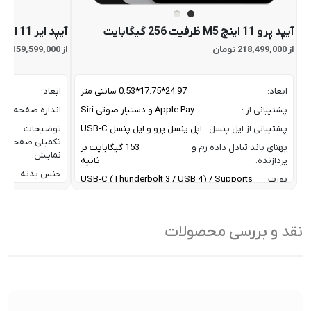
آیپد پرو 11 اینچ M5 ظرفیت 256 گیگابایت
آیپد ایر 11 اینچ M4 ظرفیت 256 گیگابایت
از 218,499,000 تومان
از 159,599,000 تومان
ابعاد:
24.97*17.75*0.53 سانتی متر
ابعاد:
پشتیبانی از :
Apple Pay و دستیار صوتی Siri
اندازه صفحه نم
پشتیبانی از اپل پنسل :
اپل پنسل پرو و اپل پنسل USB-C
توضیحات
تکمیلی صفحه
پهنای باند تبادل داده رم و
153 گیگابایت بر
نمایش:
پردازنده:
ثانیه
جنس بدنه:
پورت
USB-C (Thunderbolt 3 / USB 4) / Supports
ورودی
one external display with up to 6K resolution
حافظه RAM:
دستگاه:
at 60Hz or up to 4k resolution at 120Hz
حافظه داخلی:
تراکم پیکسلی صفحه نمایش:
264 پیکسل در اینچ
نقد و بررسی محصولات
خروجی شارژدهی:
تعداد اسپیکرها و
4 اسپیکر و 4 میکروفون برای ضبط
دقت صفحه
میکروفون:
صدا در جهت های مختلف
نمایش:
تعداد هسته CPU:
9 Core
دوربین اصلی:
تعداد هسته پردازنده گرافیکی GPU:
10 Core