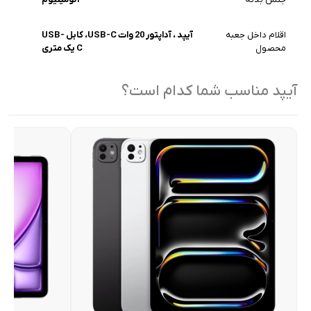
اقلام داخل جعبه
آیپد ، آداپتور 20 وات USB-C، کابل USB-
محصول
C یک متری
آیپد مناسب شما کدام است؟