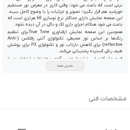
نیتی است که باعث می شود؛ وقتی کاربر در معرض نور مستقیم
خورشید هم قرار بگیرد؛ تصویر و جزئیات را با وضوح کامل ببیند.
این صفحه نمایش دارای حداکثر نرخ نوسازی 60 هرتزی است که
باعث می شود هنگام اجرای بازی لگ و باگی در آن دیده نشود.
همچنین این صفحه نمایش ازفناوری True Toneبرای تنظیم
رنگ‌ها بر اساس نور محیطی، تکنولوژی آنتی رفلکس (Anti-
reflective) برای کاهش بازتاب نور و تکنولوژی P3 برای پوشش
طیف رنگی گسترده پشتیبانی می‌کند.
فریم و اسکلت این تبلت از جنس آلومینیوم تولید شده است. با
قرار گیری اسپیکرهای استریو در بالا و پایین تبلت، صدایی واضح
نمایش همه
و فراگیر در اختیار کاربر قرار می گیرد. از طرف دیگر در لبه پایینی
آیپد پورت تایپ سی تعبیه شده، که با استفاده از هاب و مبدل
می توانید انواع هارد اکسترنال یا فلش مموری را به دستگاه
متصل کرده و به راحتی فایل های مورد نظر خود را جابجا کنید، یا
می توانید آیپد خود را به مانیتور یا تلویزیون وصل کرده و عکس
مشخصات فنی
ها و ویدیو های مورد نظر خود را روی یک صفحه نمایش بزرگتر
مشاهده کنید.
پنل پشتی این تبلت هم از جنس آلومینیوم تولید شده است، و
در قسمت بالا و سمت چپ آن دوربین اصلی قرار گرفته است.