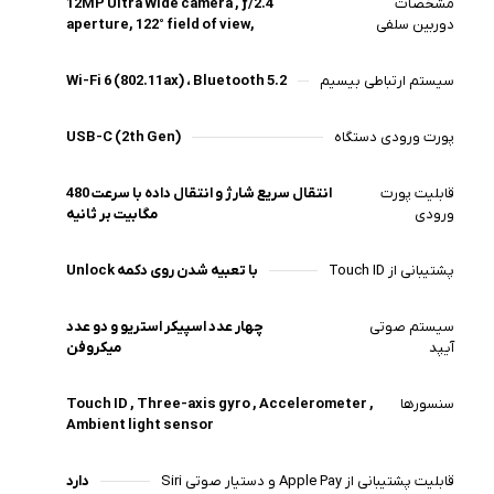
مشخصات
12MP Ultra Wide camera , ƒ/2.4
ظرفیت های عرضه شده برای حافظه داخلی آیپد شامل دو مقدار
دوربین سلفی
aperture, 122° field of view,
64 و 256 گیگابایت می شود.
سیستم ارتباطی بیسیم
Wi-Fi 6 (802.11ax) ، Bluetooth 5.2
پورت ورودی دستگاه
USB-C (2th Gen)
قابلیت پورت
انتقال سریع شارژ و انتقال داده با سرعت 480
ورودی
مگابیت بر ثانیه
پشتیبانی از Touch ID
با تعبیه شدن روی دکمه Unlock
سیستم صوتی
چهار عدد اسپیکر استریو و دو عدد
آیپد
میکروفن
سنسورها
Touch ID , Three-axis gyro , Accelerometer ,
Ambient light sensor
قابلیت پشتیبانی از Apple Pay و دستیار صوتی Siri
دارد