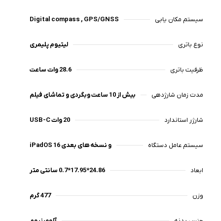
سیستم مکان یابی
Digital compass , GPS/GNSS
نوع باتری
لیتیوم پلیمری
ظرفیت باتری
28.6 وات ساعت
مدت زمان شارژدهی
بیش از 10 ساعت وبگردی و تماشای فیلم
شارژر استاندارد
20 وات USB-C
سیستم عامل دستگاه
iPadOS 16 و نسخه های بعدی
ابعاد
24.86*17.95*0.7 سانتی متر
وزن
477 گرم
جنس بدنه
آلومینیوم