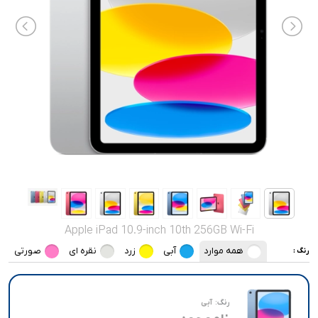
صدا و تصویر
قیمت روز
محصولات کارکرده
تماس با ما
خواندنی ها
Apple iPad 10.9-inch 10th 256GB Wi-Fi
همه موارد
آبی
زرد
نقره ای
صورتی
رنگ :
رنگ:
آبی