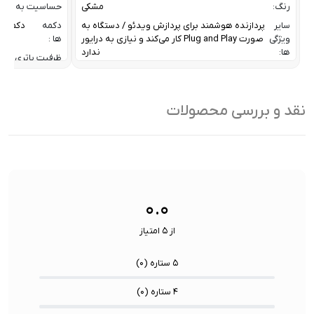
رنگ:
مشکی
حساسیت به فشار
سایر
پردازنده هوشمند برای پردازش ویدئو / دستگاه به
دکمه
دکمه کن
ویژگی
صورت Plug and Play کار می‌کند و نیازی به درایور
ها :
ها:
ندارد
ظرفیت باتری:
مشخصات تکمیلی
کیفیت انتقال تصویر پورت HDMI
فناوری حساسیت 
پورت ها :
4K@60Hz
قابلیت
نوع
1*USB-C / 2*HDMI / 1*AUX 3.5mm / 1*
نقد و بررسی محصولات
سیگنال
پورت:
Mic(میکروفون)
Tactile:
وزن:
107 گرم
مدت زمان شارژد
نسخه بلوتوث:
۰.۰
از ۵ امتیاز
۵ ستاره (
۰
)
۴ ستاره (
۰
)