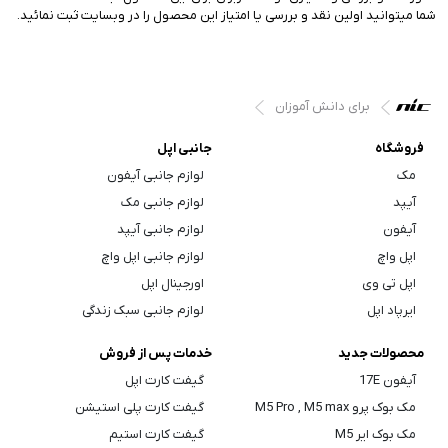
شما میتوانید اولین نقد و بررسی یا امتیاز این محصول را در وبسایت ثبت نمائید.
برای دانش آموزان
فروشگاه
جانبی اپل
مک
لوازم جانبی آیفون
آیپد
لوازم جانبی مک
آیفون
لوازم جانبی آیپد
اپل واچ
لوازم جانبی اپل واچ
اپل تی وی
اورجینال اپل
ایرپاد اپل
لوازم جانبی سبک زندگی
محصولات جدید
خدمات پس از فروش
آیفون 17E
گیفت کارت اپل
مک بوک پرو M5 Pro , M5 max
گیفت کارت پلی استیشن
مک بوک ایر M5
گیفت کارت استیم