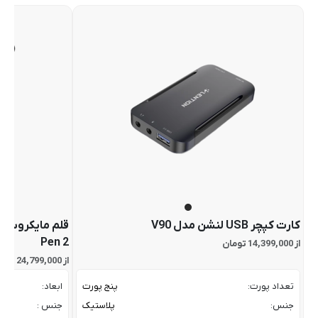
کارت کپچر USB لنشن مدل V90
Pen 2
از 14,399,000 تومان
از 24,799,000 تومان
تعداد پورت:
پنج پورت
ابعاد:
جنس:
پلاستیک
جنس :