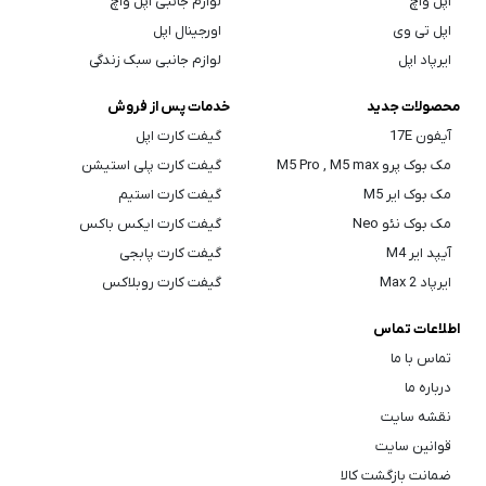
اپل واچ
لوازم جانبی اپل واچ
اپل تی وی
اورجینال اپل
ایرپاد اپل
لوازم جانبی سبک زندگی
محصولات جدید
خدمات پس از فروش
آیفون 17E
گیفت کارت اپل
مک بوک پرو M5 Pro , M5 max
گیفت کارت پلی استیشن
مک بوک ایر M5
گیفت کارت استیم
مک بوک نئو Neo
گیفت کارت ایکس باکس
آیپد ایر M4
گیفت کارت پابجی
ایرپاد Max 2
گیفت کارت روبلاکس
اطلاعات تماس
تماس با ما
درباره ما
نقشه سایت
قوانین سایت
ضمانت بازگشت کالا