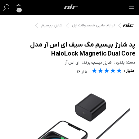
0
لوازم جانبی محصولات اپل
شارژر بیسیم
گیفت کارت
فروش ویژه
پد شارژ بیسیم مگ سیف ای اس آر مدل
HaloLock Magnetic Dual Core
مک
دسته بندی :
شارژر بیسیم
برند:
ای اس آر
★★★★★
★★★★★
★★★★★
امتیاز :
آیفون
۵
از
۲۶
آیپد
ایرپاد
اپل واچ
لوازم جانبی