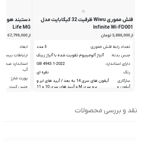
فلش مموری Wiwu ظرفیت 32 گیگابایت مدل
Life MG
Infinite Wi-FD001
از 3,880,000 تومان
از 67,799,000 تومان
تعداد رابط فلش مموری:
3 عدد
ابعاد:
جنس بدنه:
آلیاژ آلومینیوم تقویت شده با آلیاژ زینک
ارتباطات بیسیم:
دارای استاندارد:
GB 4943.1-2022
استاندارد ضد
آب:
رنگ:
نقره ای
پورت شارژ:
سازگاری
آیفون های سری 14 به بعد / آیپد های ایر و
آیفون و
پرو سری M و آیپد های سری 10 و 11
جنس کیت:
آیپد:
رنگ:
سرعت انتقال داده :
تا 10 گیگابیت بر ثانیه
سازگار
نقد و بررسی محصولات
ظرفیت:
32 گیگابایت
با:
فناوری ارتباطی فلش مموری:
USB 3.2 Gen2
سایر
کاربردی بر
ویژگی
اشتراک ب
نوع رابط ها:
USB-A / USB-C / Lightning
ها: