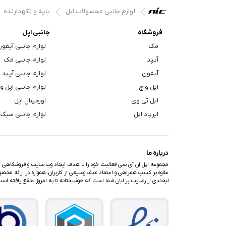
لوازم جانبی محصولات اپل
پایه و نگهدارنده
فروشگاه
جانبی اپل
مک
لوازم جانبی آیفو
آیپد
لوازم جانبی مک
آیفون
لوازم جانبی آیپد
اپل واچ
لوازم جانبی اپل و
اپل تی وی
اورجینال اپل
ایرپاد اپل
لوازم جانبی سبک 
درباره ما
مجموعه اپل اِن آی سی فعالیت خود را با هدف ایجاد وب سایت و فروشگاهی متف
علاوه بر کسب همراهی و اعتماد طیف وسیعی از کاربران، همواره در ارائه محصولا
لبخندی از رضایت بر لبان شما است که خوشبختانه تا به امروز تحقق یافته اس