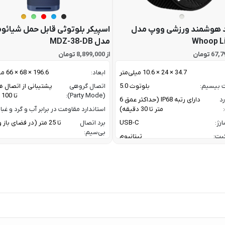
 هوشمند ورزشی ووپ مدل
اسپیکر بلوتوثی قابل حمل شیائو
Whoop L
مدل MDZ-38-DB
از 8,899,000 تومان
34.7 × 24 × 10.6 میلی‌متر
ابعاد:
196.6 × 68 × 66 میلی متر
ت بیسیم:
بلوتوث 5.0
اتصال گروهی
پشتیبانی از اتصال ه
(Party Mode):
تا 100 اسپیکر
رد
دارای رتبه IP68 (حداکثر عمق 6
متر تا 30 دقیقه)
استاندارد مقاومت در برابر آب و گرد و غبار
رژ:
USB-C
برد اتصال
تا 25 متر (در فضای با
بی‌سیم:
یت:
تیتانیوم
پاسخ فرکانسی:
60 Hz تا 20 KHz
رنگ بدنه نقره ای / رنگ بند مشکی
پروفایل‌های
1.4 / AVRCP V1.6.2 /
گوشی های اندروید با نسخه 11 به بعد /
بلوتوث:
1.8
گوشی های آیفون با iOS 17 به بعد
ترکیب توان
oofer + 10 W
ربردی برای فعالیت های ورزشی و روزمره
خروجی:
er
 نیازمند اشتراک برای تحلیل داده / تحلیل
خواب پیشرفته/ تشخیص AFib /
تعداد درایورها:
2 درایور صوتی (ووفر + توییتر)
Healthspan و Pace of Aging / تحلیل
توان خروجی کل:
فشار خون (بتا)