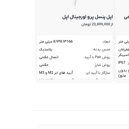
می
اپل پنسل پرو اورجینال اپل
از 23,899,000 تومان
ابعاد:
166*8.9*8.9 میلی متر
م‌زمان
جنس بدنه:
پلاستیک
روش Pair با آیپد:
اتصال مگنتی
:
IP67
روش شارژ:
مگنتی
ز و بدون
سازگار با آیپد ایر:
آیپد های ایر M2 و M3
مانع)
سازگار با آیپد پرو:
آیپد پرو های M4 / M5
سازگار با آیپد مینی:
آیپد مینی نسل 7
A2DP V
کانال ارتباطی با آیپد:
بلوتوث
HFP V
معرفی:
2024
20 W W
Tweet
30 W