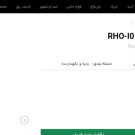
آیپد
ایرپاد
اپل واچ
لوازم جانبی
صدا و تصویر
قیمت روز
محصو
Rec
دسته بندی :
پایه و نگهدارنده
تکمیل سبد خرید