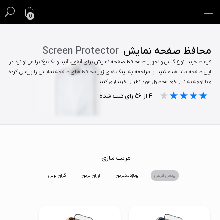
0
گیفت کارت
محافظ صفحه نمایش
Screen Protector
قیمت خرید انواع گلس و تجهیزات محافظ صفحه نمایش برای آیفون، آیپد و مک بوک را می توانید در
فروش ویژه
این صفحه مشاهده کنید. با مراجعه به لینک های زیر محافظ های صفحه نمایش را بررسی کرده
و با توجه به نیاز خود محصول مورد نظر را خریداری کنید.
مک
★★★★★
★★★★★
★★★★★
۴
از
۵۶
رای ثبت شده
آیفون
آیپد
ایرپاد
مرتب سازی
پیش فرض
پربازدیدترین
ارزان ترین
گران ترین
اپل واچ
لوازم جانبی