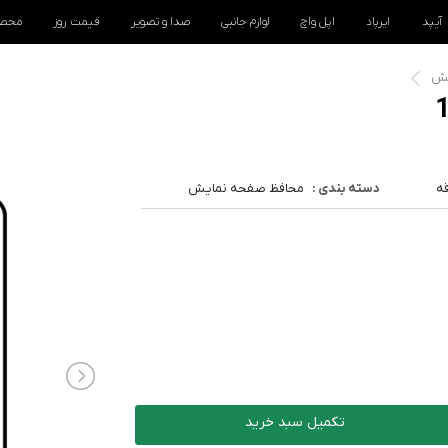
آیپد
ایرپاد
اپل واچ
لوازم جانبی
صدا و تصویر
قیمت روز
محصو
یش
قه
دسته بندی :
محافظ صفحه نمایش
تکمیل سبد خرید