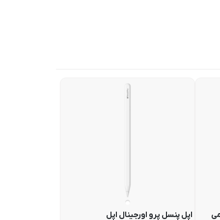
می
اپل پنسل پرو اورجینال اپل