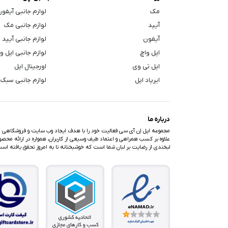
مک
لوازم جانبی آیفو
آیپد
لوازم جانبی مک
آیفون
لوازم جانبی آیپد
اپل واچ
لوازم جانبی اپل و
اپل تی وی
اورجینال اپل
ایرپاد اپل
لوازم جانبی سبک 
درباره ما
مجموعه اپل اِن آی سی فعالیت خود را با هدف ایجاد وب سایت و فروشگاهی متف
علاوه بر کسب همراهی و اعتماد طیف وسیعی از کاربران، همواره در ارائه محصولا
لبخندی از رضایت بر لبان شما است که خوشبختانه تا به امروز تحقق یافته اس