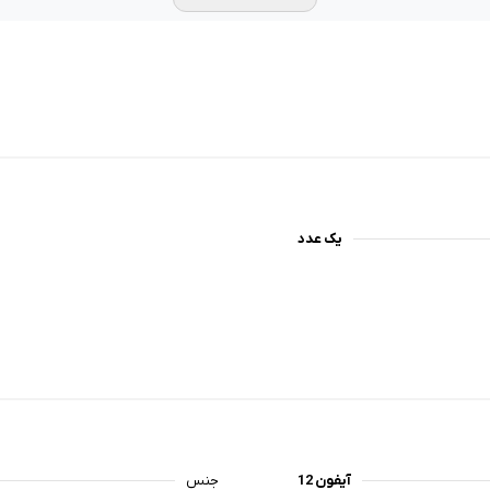
یک عدد
آیفون 12
جنس