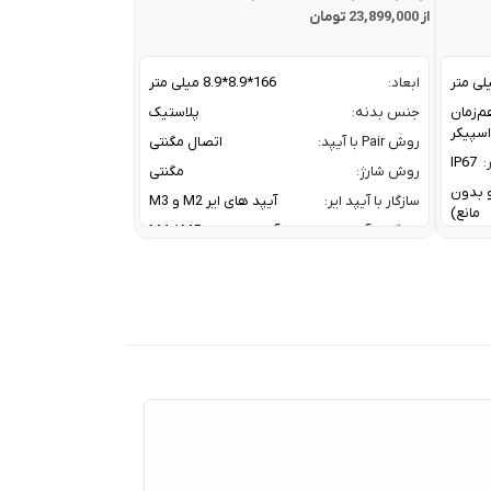
از 23,899,000 تومان
ابعاد:
166*8.9*8.9 میلی متر
م‌زمان
جنس بدنه:
پلاستیک
روش Pair با آیپد:
اتصال مگنتی
:
IP67
روش شارژ:
مگنتی
ز و بدون
سازگار با آیپد ایر:
آیپد های ایر M2 و M3
مانع)
سازگار با آیپد پرو:
آیپد پرو های M4 / M5
سازگار با آیپد مینی:
آیپد مینی نسل 7
A2DP V
کانال ارتباطی با آیپد:
بلوتوث
HFP V
معرفی:
2024
20 W W
Tweet
30 W