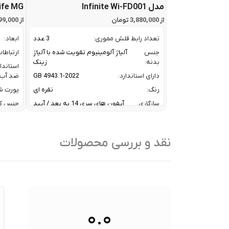
مدل Infinite Wi-FD001
ife MG
از 3,880,000 تومان
از 67,799,000 تومان
تعداد رابط فلش مموری:
3 عدد
ابعاد:
جنس
آلیاژ آلومینیوم تقویت شده با آلیاژ
ارتباطا
بدنه:
زینک
استاندا
دارای استاندارد:
GB 4943.1-2022
ضد آب:
رنگ:
نقره ای
پورت شا
سازگاری
آیفون های سری 14 به بعد / آیپد
جنس ک
آیفون و
های ایر و پرو سری M و آیپد های
رنگ:
آیپد:
سری 10 و 11
سازگار
سرعت انتقال داده :
تا 10 گیگابیت بر ثانیه
نقد و بررسی محصولات
با:
ظرفیت:
32 گیگابایت
سایر
کا
فناوری ارتباطی فلش مموری:
USB 3.2 Gen2
ویژگی
/
ها:
نوع رابط ها:
USB-A / USB-C / Lightning
سنسوره
۰.۰