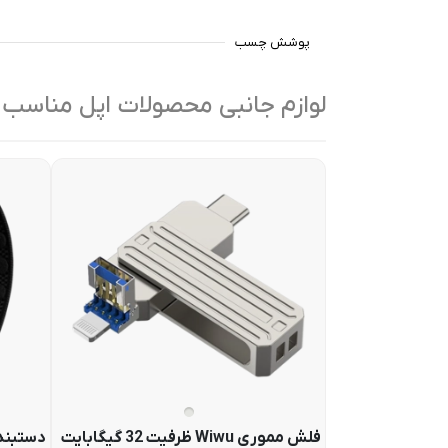
پوشش چسب
لوازم جانبی محصولات اپل مناسب
فلش مموری Wiwu ظرفیت 32 گیگابایت
دستبند