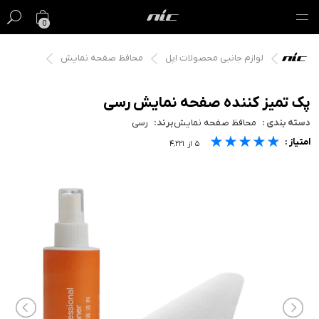
0
لوازم جانبی محصولات اپل
محافظ صفحه نمایش
گیفت کارت
فروش ویژه
پک تمیز کننده صفحه نمایش رسی
دسته بندی :
محافظ صفحه نمایش
برند:
رسی
مک
★★★★★
★★★★★
★★★★★
امتیاز :
۵
از
۴٬۲۲۱
آیفون
آیپد
ایرپاد
اپل واچ
لوازم جانبی