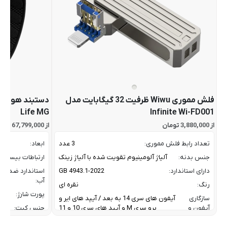
فلش مموری Wiwu ظرفیت 32 گیگابایت مدل
Life MG
Infinite Wi-FD001
از 3,880,000 تومان
از 67,799,000 تومان
تعداد رابط فلش مموری:
3 عدد
ابعاد:
جنس بدنه:
آلیاژ آلومینیوم تقویت شده با آلیاژ زینک
ارتباطات بیسیم:
دارای استاندارد:
GB 4943.1-2022
استاندارد ضد
آب:
رنگ:
نقره ای
پورت شارژ:
سازگاری
آیفون های سری 14 به بعد / آیپد های ایر و
آیفون و
پرو سری M و آیپد های سری 10 و 11
جنس کیت:
آیپد:
رنگ: