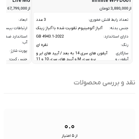
Life MG
Infinite Wi-FD001
از 3,880,000 تومان
از 67,799,000 تومان
تعداد رابط فلش مموری:
3 عدد
ابعاد:
جنس بدنه:
آلیاژ آلومینیوم تقویت شده با آلیاژ زینک
ارتباطات بیسیم:
دارای استاندارد:
GB 4943.1-2022
استاندارد ضد
آب:
رنگ:
نقره ای
پورت شارژ:
سازگاری
آیفون های سری 14 به بعد / آیپد های ایر و
آیفون و
پرو سری M و آیپد های سری 10 و 11
جنس کیت:
آیپد:
رنگ:
سرعت انتقال داده :
تا 10 گیگابیت بر ثانیه
سازگار
نقد و بررسی محصولات
ظرفیت:
32 گیگابایت
با:
فناوری ارتباطی فلش مموری:
USB 3.2 Gen2
سایر
کاربردی بر
ویژگی
اشتراک ب
نوع رابط ها:
USB-A / USB-C / Lightning
ها:
سنسورها:
سنسور
۰.۰
از ۵ امتیاز