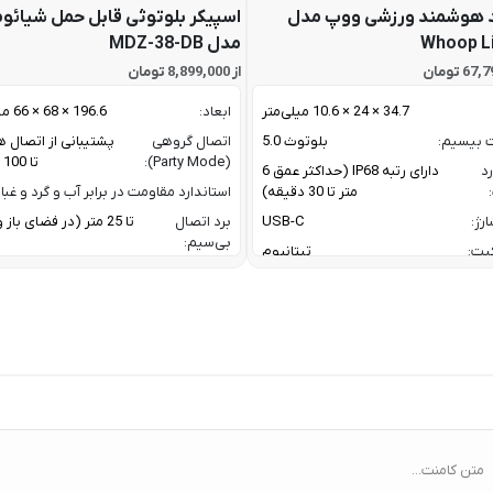
 هوشمند ورزشی ووپ مدل
اسپیکر بلوتوثی قابل حمل شیائو
Whoop L
مدل MDZ-38-DB
از 8,899,000 تومان
34.7 × 24 × 10.6 میلی‌متر
ابعاد:
196.6 × 68 × 66 میلی متر
ت بیسیم:
بلوتوث 5.0
اتصال گروهی
پشتیبانی از اتصال ه
(Party Mode):
تا 100 اسپیکر
رد
دارای رتبه IP68 (حداکثر عمق 6
متر تا 30 دقیقه)
استاندارد مقاومت در برابر آب و گرد و غبار
رژ:
USB-C
برد اتصال
تا 25 متر (در فضای با
بی‌سیم:
یت:
تیتانیوم
پاسخ فرکانسی:
60 Hz تا 20 KHz
رنگ بدنه نقره ای / رنگ بند مشکی
پروفایل‌های
1.4 / AVRCP V1.6.2 /
گوشی های اندروید با نسخه 11 به بعد /
بلوتوث:
1.8
گوشی های آیفون با iOS 17 به بعد
ترکیب توان
oofer + 10 W
ربردی برای فعالیت های ورزشی و روزمره
خروجی:
er
 نیازمند اشتراک برای تحلیل داده / تحلیل
خواب پیشرفته/ تشخیص AFib /
تعداد درایورها:
2 درایور صوتی (ووفر + توییتر)
Healthspan و Pace of Aging / تحلیل
توان خروجی کل:
فشار خون (بتا)
متن کامنت...
ا:
سنسور سنجش فشار خون / پایش