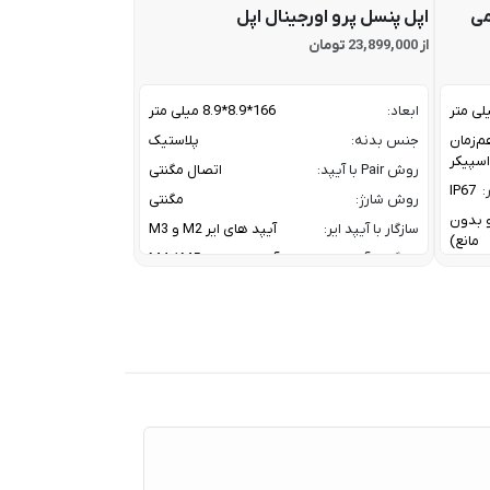
می
اپل پنسل پرو اورجینال اپل
از 23,899,000 تومان
ابعاد:
166*8.9*8.9 میلی متر
م‌زمان
جنس بدنه:
پلاستیک
روش Pair با آیپد:
اتصال مگنتی
:
IP67
روش شارژ:
مگنتی
ز و بدون
سازگار با آیپد ایر:
آیپد های ایر M2 و M3
مانع)
سازگار با آیپد پرو:
آیپد پرو های M4 / M5
سازگار با آیپد مینی:
آیپد مینی نسل 7
A2DP V
کانال ارتباطی با آیپد:
بلوتوث
HFP V
معرفی:
2024
20 W W
Tweet
30 W