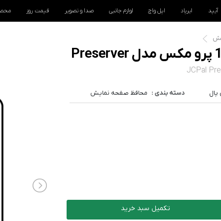
آیپد
ایرپاد
اپل واچ
لوازم جانبی
صدا و تصویر
قیمت روز
محصو
یش
JCPal Pre
پال
دسته بندی :
محافظ صفحه نمایش
تکمیل سبد خرید