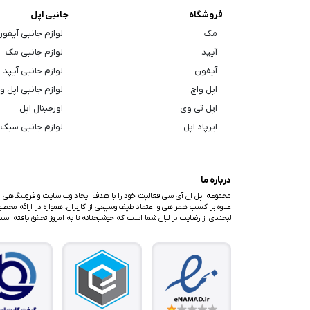
فروشگاه
جانبی اپل
مک
لوازم جانبی آیفو
آیپد
لوازم جانبی مک
آیفون
لوازم جانبی آیپد
اپل واچ
لوازم جانبی اپل و
اپل تی وی
اورجینال اپل
ایرپاد اپل
لوازم جانبی سبک 
درباره ما
مجموعه اپل اِن آی سی فعالیت خود را با هدف ایجاد وب سایت و فروشگاهی متف
علاوه بر کسب همراهی و اعتماد طیف وسیعی از کاربران، همواره در ارائه محصولا
لبخندی از رضایت بر لبان شما است که خوشبختانه تا به امروز تحقق یافته اس