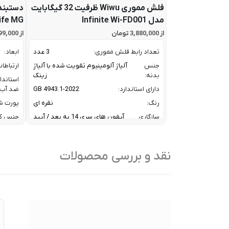
فلش مموری Wiwu ظرفیت 32 گیگابایت
دستبند
مدل Infinite Wi-FD001
ife MG
از 3,880,000 تومان
از 67,799,000 تومان
تعداد رابط فلش مموری:
3 عدد
ابعاد:
جنس
آلیاژ آلومینیوم تقویت شده با آلیاژ
ارتباطا
بدنه:
زینک
استاندا
دارای استاندارد:
GB 4943.1-2022
ضد آب:
رنگ:
نقره ای
پورت شا
سازگاری
آیفون های سری 14 به بعد / آیپد
جنس ک
آیفون و
های ایر و پرو سری M و آیپد های
رنگ:
آیپد:
سری 10 و 11
سازگار
سرعت انتقال داده :
تا 10 گیگابیت بر ثانیه
نقد و بررسی محصولات
با:
ظرفیت:
32 گیگابایت
سایر
کا
فناوری ارتباطی فلش مموری:
USB 3.2 Gen2
ویژگی
/
ها:
نوع رابط ها:
USB-A / USB-C / Lightning
سنسوره