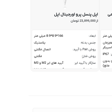
می
اپل پنسل پرو اورجینال اپل
از 23,899,000 تومان
ابعاد:
166*8.9*8.9 میلی متر
م‌زمان
جنس بدنه:
پلاستیک
روش Pair با آیپد:
اتصال مگنتی
:
IP67
روش شارژ:
مگنتی
ز و بدون
سازگار با آیپد ایر:
آیپد های ایر M2 و M3
مانع)
سازگار با آیپد پرو:
آیپد پرو های M4 / M5
سازگار با آیپد مینی:
آیپد مینی نسل 7
A2DP V
کانال ارتباطی با آیپد:
بلوتوث
HFP V
معرفی:
2024
20 W W
Tweet
30 W