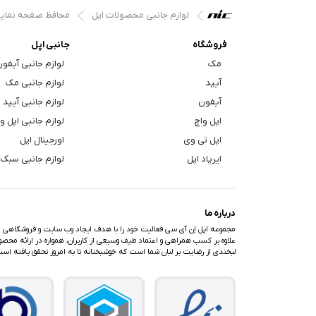
لوازم جانبی محصولات اپل
محافظ صفحه نما
فروشگاه
جانبی اپل
مک
لوازم جانبی آیفو
آیپد
لوازم جانبی مک
آیفون
لوازم جانبی آیپد
اپل واچ
لوازم جانبی اپل و
اپل تی وی
اورجینال اپل
ایرپاد اپل
لوازم جانبی سبک 
درباره ما
مجموعه اپل اِن آی سی فعالیت خود را با هدف ایجاد وب سایت و فروشگاهی متف
علاوه بر کسب همراهی و اعتماد طیف وسیعی از کاربران، همواره در ارائه محصولا
لبخندی از رضایت بر لبان شما است که خوشبختانه تا به امروز تحقق یافته اس