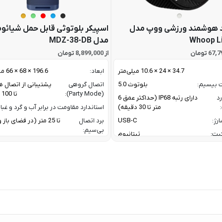
 هوشمند ورزشی ووپ مدل
اسپیکر بلوتوثی قابل حمل شیائو
Whoop L
مدل MDZ-38-DB
از 8,899,000 تومان
34.7 × 24 × 10.6 میلی‌متر
ابعاد:
196.6 × 68 × 66 میلی متر
ت بیسیم:
بلوتوث 5.0
اتصال گروهی
پشتیبانی از اتصال ه
(Party Mode):
تا 100 اسپیکر
رد
دارای رتبه IP68 (حداکثر عمق 6
متر تا 30 دقیقه)
استاندارد مقاومت در برابر آب و گرد و غبار
رژ:
USB-C
برد اتصال
تا 25 متر (در فضای با
بی‌سیم:
یت:
تیتانیوم
پاسخ فرکانسی:
60 Hz تا 20 KHz
رنگ بدنه نقره ای / رنگ بند مشکی
پروفایل‌های
1.4 / AVRCP V1.6.2 /
گوشی های اندروید با نسخه 11 به بعد /
بلوتوث:
1.8
گوشی های آیفون با iOS 17 به بعد
ترکیب توان
oofer + 10 W
ربردی برای فعالیت های ورزشی و روزمره
خروجی:
er
 نیازمند اشتراک برای تحلیل داده / تحلیل
خواب پیشرفته/ تشخیص AFib /
تعداد درایورها:
2 درایور صوتی (ووفر + توییتر)
Healthspan و Pace of Aging / تحلیل
توان خروجی کل:
فشار خون (بتا)