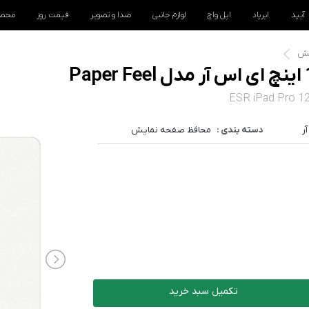
آیپد
ایرپاد
اپل واچ
لوازم جانبی
صدا و تصویر
قیمت روز
محصو
یش
ESR iPad Pro 12
ر
دسته بندی :
محافظ صفحه نمایش
تکمیل سبد خرید