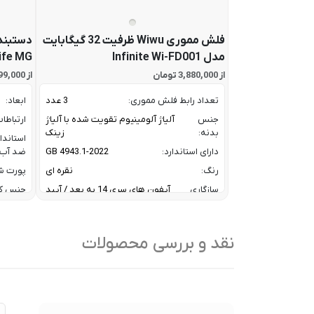
فلش مموری Wiwu ظرفیت 32 گیگابایت
دستبند
مدل Infinite Wi-FD001
ife MG
از 3,880,000 تومان
از 67,799,000 تومان
تعداد رابط فلش مموری:
3 عدد
ابعاد:
جنس
آلیاژ آلومینیوم تقویت شده با آلیاژ
ارتباطا
بدنه:
زینک
استاندا
دارای استاندارد:
GB 4943.1-2022
ضد آب:
رنگ:
نقره ای
پورت شا
سازگاری
آیفون های سری 14 به بعد / آیپد
جنس ک
آیفون و
های ایر و پرو سری M و آیپد های
رنگ:
آیپد:
سری 10 و 11
سازگار
سرعت انتقال داده :
تا 10 گیگابیت بر ثانیه
نقد و بررسی محصولات
با:
ظرفیت:
32 گیگابایت
سایر
کا
فناوری ارتباطی فلش مموری:
USB 3.2 Gen2
ویژگی
/
ها:
نوع رابط ها:
USB-A / USB-C / Lightning