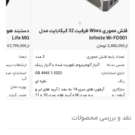
فلش مموری Wiwu ظرفیت 32 گیگابایت مدل
Life MG
Infinite Wi-FD001
از 3,880,000 تومان
از 67,799,000 تومان
تعداد رابط فلش مموری:
3 عدد
ابعاد:
جنس بدنه:
آلیاژ آلومینیوم تقویت شده با آلیاژ زینک
ارتباطات بیسیم:
دارای استاندارد:
GB 4943.1-2022
استاندارد ضد
آب:
رنگ:
نقره ای
پورت شارژ:
سازگاری
آیفون های سری 14 به بعد / آیپد های ایر و
آیفون و
پرو سری M و آیپد های سری 10 و 11
جنس کیت:
آیپد:
رنگ:
سرعت انتقال داده :
تا 10 گیگابیت بر ثانیه
سازگار
نقد و بررسی محصولات
ظرفیت:
32 گیگابایت
با:
فناوری ارتباطی فلش مموری:
USB 3.2 Gen2
سایر
کاربردی بر
ویژگی
اشتراک ب
نوع رابط ها:
USB-A / USB-C / Lightning