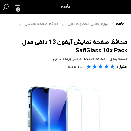
0
لوازم جانبی محصولات اپل
محافظ صفحه نمایش
گیفت کارت
فروش ویژه
محافظ صفحه نمایش آیفون 13 دلفی مدل
SafiGlass 10x Pack
مک
دسته بندی :
محافظ صفحه نمایش
برند:
دلفی
★★★★★
★★★★★
★★★★★
امتیاز :
آیفون
۵
از
۴٬۰۳۴
آیپد
ایرپاد
اپل واچ
لوازم جانبی