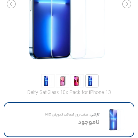
صدا و تصویر
قیمت روز
محصولات کارکرده
تماس با ما
خواندنی ها
Delfy SafiGlass 10x Pack for iPhone 13
گارانتی:
هفت روز ضمانت تعویض NIC
ناموجود