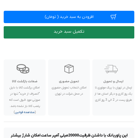
افزودن به سبد خرید
(
تومان)
تکمیل سبد خرید
ارسال و تحویل
تحویل حضوری
ضمانت بازگشت کالا
ارسال در تهران با پیک موتوری تا
امکان انتخاب تحویل حضوری
امکان برگشت کالا با دلیل
یک روز کاری و دیگر استان ها از
در محل شرکت در تهران
"انصراف از خرید" تنها در
طریق پست در 2 الی 3 روز کاری
صورتی مورد قبول است که
پلمب کالا باز نشده باشد.
(
مشاهده قوانین
)
این پاوربانک با داشتن ظرفیت 20000میلی آمپر ساعت امکان شارژ بیشتر