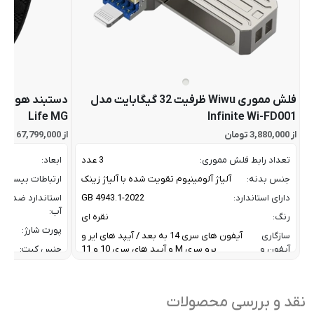
فلش مموری Wiwu ظرفیت 32 گیگابایت مدل
Life MG
Infinite Wi-FD001
از 3,880,000 تومان
از 67,799,000 تومان
تعداد رابط فلش مموری:
3 عدد
ابعاد:
جنس بدنه:
آلیاژ آلومینیوم تقویت شده با آلیاژ زینک
ارتباطات بیسیم:
دارای استاندارد:
GB 4943.1-2022
استاندارد ضد
آب:
رنگ:
نقره ای
پورت شارژ:
سازگاری
آیفون های سری 14 به بعد / آیپد های ایر و
آیفون و
پرو سری M و آیپد های سری 10 و 11
جنس کیت:
آیپد:
رنگ:
سرعت انتقال داده :
تا 10 گیگابیت بر ثانیه
سازگار
نقد و بررسی محصولات
ظرفیت:
32 گیگابایت
با: