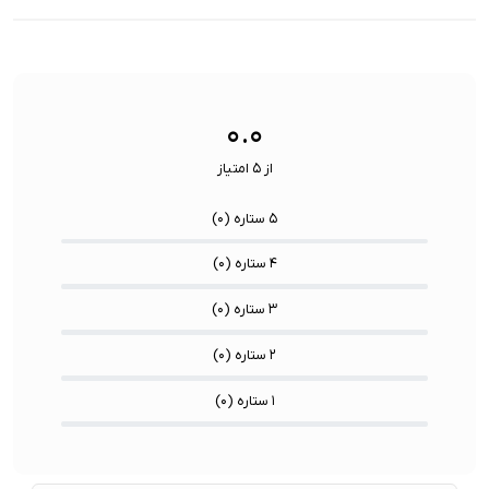
فناوری ارتباطی فلش مموری:
USB 3.2 Gen2
سایر
کاربردی بر
ویژگی
اشتراک ب
نوع رابط ها:
USB-A / USB-C / Lightning
ها:
سنسورها:
سنسور
۰.۰
از ۵ امتیاز
۵ ستاره (
۰
)
۴ ستاره (
۰
)
۳ ستاره (
۰
)
۲ ستاره (
۰
)
۱ ستاره (
۰
)