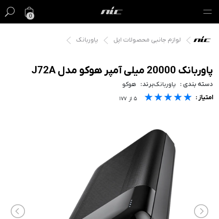
0
لوازم جانبی محصولات اپل
پاوربانک
گیفت کارت
فروش ویژه
پاوربانک 20000 میلی آمپر هوکو مدل J72A
دسته بندی :
پاوربانک
برند:
هوکو
مک
★★★★★
★★★★★
★★★★★
امتیاز :
۵
از
۱۷۷
آیفون
آیپد
ایرپاد
اپل واچ
لوازم جانبی